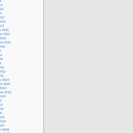
12
12
012
12
012
2012
012
e 2011
re 2011
 2011
bre 2011
2011
1
11
11
11
011
2011
011
re 2010
re 2010
 2010
bre 2010
2010
10
10
010
10
010
2010
010
re 2009