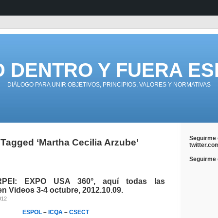
D DENTRO Y FUERA ES
DIÁLOGO PARA UNIR OBJETIVOS, PRINCIPIOS, VALORES Y NORMATIVAS
Seguirme 
Tagged ‘Martha Cecilia Arzube’
twitter.co
Seguirme e
PEI: EXPO USA 360°, aquí todas las
n Videos 3-4 octubre, 2012.10.09.
012
ESPOL
–
ICQA
–
CSECT