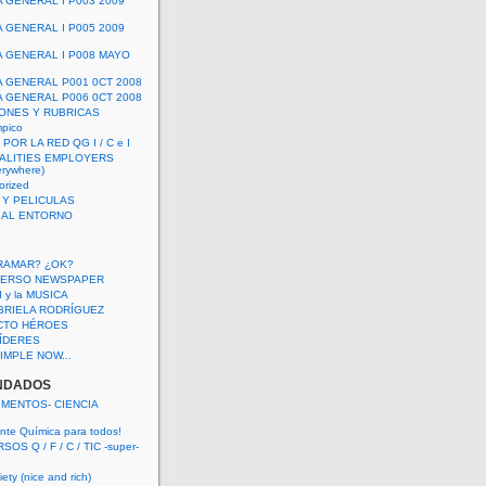
A GENERAL I P003 2009
A GENERAL I P005 2009
A GENERAL I P008 MAYO
A GENERAL P001 0CT 2008
A GENERAL P006 0CT 2008
ONES Y RUBRICAS
mpico
POR LA RED QG I / C e I
ALITIES EMPLOYERS
rywhere)
orized
 Y PELICULAS
S AL ENTORNO
RAMAR? ¿OK?
VERSO NEWSPAPER
 I y la MUSICA
BRIELA RODRÍGUEZ
CTO HÉROES
 LÍDERES
IMPLE NOW...
NDADOS
IMENTOS- CIENCIA
nte Química para todos!
OS Q / F / C / TIC -super-
ety (nice and rich)