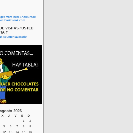
o get more mini-SharkBreak
w.SharkBreak.com
E VISITAS / USTED
ITA #
agosto 2026
X
J
V
S
D
1
2
5
6
7
8
9
12
13
14
15
16