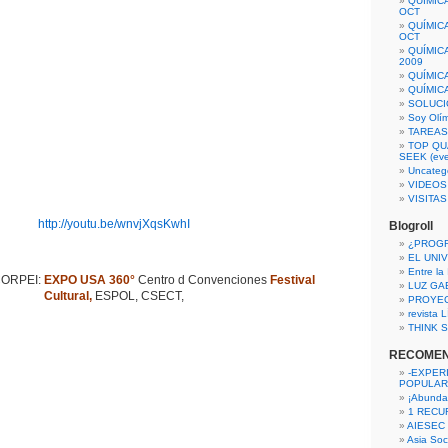
QUÍMIC
OCT
QUÍMIC
OCT
QUÍMIC
2009
QUÍMIC
QUÍMIC
SOLUCI
Soy Olí
TAREAS 
TOP QU
SEEK (eve
Uncateg
VIDEOS
VISITA
http://youtu.be/wnvjXqsKwhI
Blogroll
¿PROG
EL UNI
Entre la
CORPEI:
EXPO USA 360°
Centro d Convenciones
Festival
LUZ GA
Cultural,
ESPOL, CSECT,
PROYE
revista
THINK S
RECOME
-EXPER
POPULAR
¡Abunda
1 RECURS
AIESEC
Asia Soci