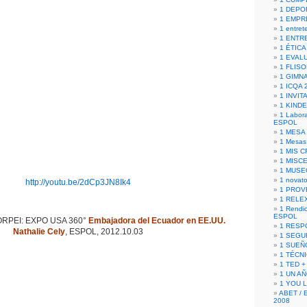
1 DEPO
1 EMPR
1 entret
1 ENTR
1 ÉTICA 
1 EVAL
1 FLISO
1 GIMN
1 ICQA 
1 INVIT
1 KIND
1 Labora
ESPOL
1 MESA
1 Mesas
1 MIS 
1 MISC
1 MUSE
1 novato
http://youtu.be/2dCp3JN8Ik4
1 PROV
1 RELE
1 Rendic
ESPOL
RPEI: EXPO USA 360°
Embajadora del Ecuador en EE.UU.
1 RESP
Nathalie Cely
, ESPOL, 2012.10.03
1 SEGU
1 SUEÑ
1 TÉCN
1 TED +
1 UN A
1 YOU 
ABET / 
2008