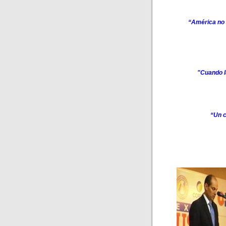
“América no 
"Cuando l
“Un c