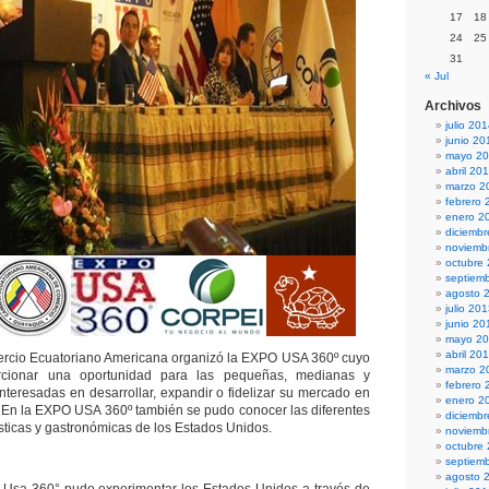
17
18
24
25
31
« Jul
Archivos
julio 20
junio 20
mayo 2
abril 20
marzo 2
febrero 
enero 2
diciemb
noviemb
octubre
septiem
agosto 
julio 20
junio 20
mayo 2
abril 20
cio Ecuatoriano Americana organizó la EXPO USA 360º cuyo
marzo 2
orcionar una oportunidad para las pequeñas, medianas y
febrero 
teresadas en desarrollar, expandir o fidelizar su mercado en
enero 2
 En la EXPO USA 360º también se pudo conocer las diferentes
diciemb
sticas y gastronómicas de los Estados Unidos.
noviemb
octubre
septiem
agosto 