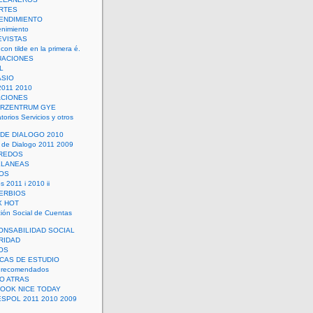
RTES
ENDIMIENTO
enimiento
EVISTAS
con tilde en la primera é.
UACIONES
L
ASIO
2011 2010
ACIONES
ERZENTRUM GYE
torios Servicios y otros
 DE DIALOGO 2010
 de Dialogo 2011 2009
CREDOS
ELANEAS
OS
s 2011 i 2010 ii
ERBIOS
X HOT
ión Social de Cuentas
ONSABILIDAD SOCIAL
RIDAD
OS
ICAS DE ESTUDIO
 recomendados
ÑO ATRAS
LOOK NICE TODAY
ESPOL 2011 2010 2009