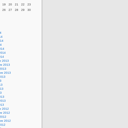
19
20
21
22
23
26
27
28
29
30
14
14
014
14
014
2014
014
re 2013
re 2013
 2013
bre 2013
2013
13
13
013
13
013
2013
013
re 2012
re 2012
 2012
bre 2012
2012