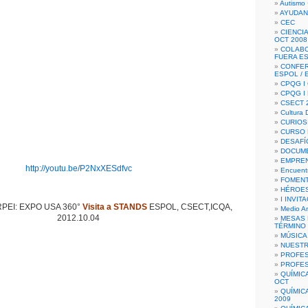
Autismo 
AYUDAN
CEC
CIENCIA
OCT 2008
COLAB
FUERA E
CONFER
ESPOL /
CPQG I 
CPQG I
CSECT 2
Cultura D
CURIOS
CURSO P
DESAFÍ
DOCUME
EMPREN
http://youtu.be/P2NxXESdfvc
Encuent
FOMENT
HÉROES
I INVIT
PEI: EXPO USA 360°
Visita a STANDS
ESPOL, CSECT,ICQA,
Medio A
2012.10.04
MESAS 
TÉRMINO
MÚSICA
NUEST
PROFES
PROFES
QUÍMIC
OCT
QUÍMIC
2009