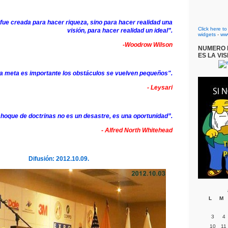
fue creada para hacer riqueza, sino para hacer realidad una
Click here t
visión, para hacer realidad un ideal”.
widgets
-
ww
-Woodrow Wilson
NUMERO D
ES LA VIS
a meta es importante los obstáculos se vuelven pequeños".
- Leysari
hoque de doctrinas no es un desastre, es una oportunidad”.
- Alfred North Whitehead
Difusión: 2012.10.09.
L
M
3
4
10
11