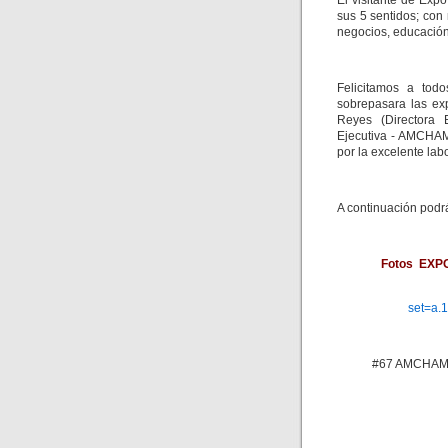
El visitante de Exp
sus 5 sentidos; con
negocios, educación,
Felicitamos a tod
sobrepasara las ex
Reyes (Directora 
Ejecutiva - AMCHAM
por la excelente la
A continuación podr
Fotos EXP
set=a.
#67 AMCHAM