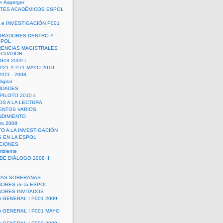
+ Asperger
TES ACADÉMICOS ESPOL
 e INVESTIGACIÓN P001
ORADORES DENTRO Y
SPOL
ENCIAS MAGISTRALES
 ECUADOR
G#3 2009 I
 P21 Y P71 MAYO 2010
011 - 2008
igital
IDADES
ILOTO 2010 ii
OS A LA LECTURA
NTOS VARIOS
DIMIENTO
ro 2008
O A LA INVESTIGACIÓN
 EN LA ESPOL
ACIONES
mbiente
DE DIÁLOGO 2008 II
RAS SOBERANAS
ORES de la ESPOL
ORES INVITADOS
A GENERAL I P001 2009
A GENERAL I P001 MAYO