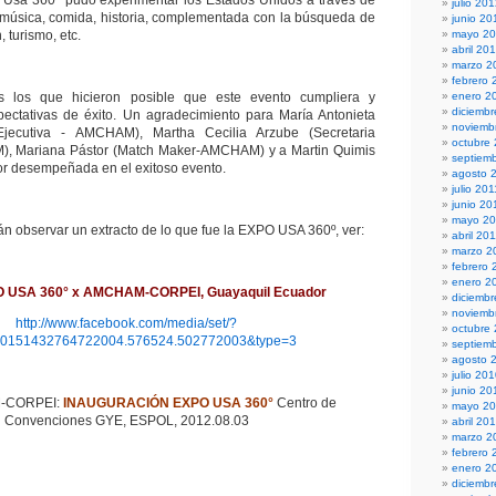
o Usa 360° pudo experimentar los Estados Unidos a través de
julio 20
 música, comida, historia, complementada con la búsqueda de
junio 20
 turismo, etc.
mayo 2
abril 20
marzo 2
febrero 
os los que hicieron posible que este evento cumpliera y
enero 2
diciembr
pectativas de éxito. Un agradecimiento para María Antonieta
noviemb
Ejecutiva - AMCHAM), Martha Cecilia Arzube (Secretaria
octubre
), Mariana Pástor (Match Maker-AMCHAM) y a Martin Quimis
septiem
bor desempeñada en el exitoso evento.
agosto 
julio 201
junio 20
mayo 20
án observar un extracto de lo que fue la EXPO USA 360º, ver:
abril 20
marzo 2
febrero 
enero 2
O USA 360° x AMCHAM-CORPEI, Guayaquil Ecuador
diciemb
noviemb
http://www.facebook.com/media/set/?
octubre
10151432764722004.576524.502772003&type=3
septiem
agosto 
julio 20
junio 20
-CORPEI:
INAUGURACIÓN EXPO USA 360°
Centro de
mayo 2
Convenciones GYE, ESPOL, 2012.08.03
abril 20
marzo 2
febrero 
enero 2
diciemb