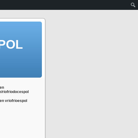
POL
en
m/riofriodocespol
n vriofrioespol