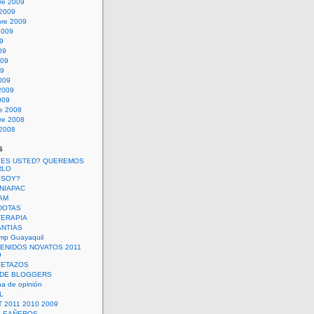
re 2009
 2009
bre 2009
2009
09
09
009
09
009
2009
009
re 2008
re 2008
 2008
s
 ES USTED? QUEREMOS
RLO
 SOY?
UNIAPAC
AM
DOTAS
TERAPIA
ANTIAS
mp Guayaquil
VENIDOS NOVATOS 2011
9
SETAZOS
 DE BLOGGERS
a de opinión
L
 2011 2010 2009
PLEAÑEROS