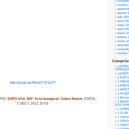
noviemb
octubre
septiem
agosto 
julio 20
junio 20
mayo 2
abril 20
marzo 2
febrero 
enero 2
diciemb
noviemb
octubre
Categoría
¿QUIEN
CONOCE
¿QUIEN
1 ACE-
1 AMCH
http://youtu.be/B6u0YYA1pTY
1 ANÉC
1 ARTE
1 AYUD
1 BarCa
PEI:
EXPO USA 360° Acto Inaugural / Adam Namm
, ESPOL,
1 BIEN
CSECT, 2012.10.03
2010 200
1 CAMI
1 CLUB
1 column
1 COPO
1 CSECT
1 CUM