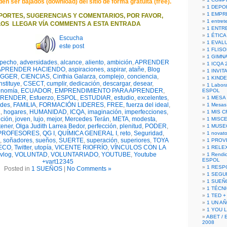
 ser bajados (download) del sitio de forma gratuita (free).
1 DEPO
1 EMPR
PORTES, SUGERENCIAS Y COMENTARIOS, POR FAVOR,
1 entret
OS LLEGAR VÍA COMMENTS A ESTA ENTRADA
1 ENTR
1 ÉTICA 
Escucha
1 EVAL
este post
1 FLISO
1 GIMN
 pecho
,
adversidades
,
alcance
,
aliento
,
ambición
,
APRENDER
1 ICQA 
APRENDER HACIENDO
,
aspiraciones
,
aspirar
,
atañe
,
Blog
1 INVIT
OGGER
,
CIENCIAS
,
Cinthia Galarza
,
complejo
,
conciencia
,
1 KIND
nstituye
,
CSECT
,
cumplir
,
dedicación
,
descargar
,
desear
,
1 Labora
onomía
,
ECUADOR
,
EMPRENDIMIENTO PARA APRENDER
,
ESPOL
PRENDER
,
Esfuerzo
,
ESPOL
,
ESTUDIAR
,
estudio
,
excelentes
,
1 MESA
ades
,
FAMILIA
,
FORMACIÓN LIDERES
,
FREE
,
fuerza del ideal
,
1 Mesas
L
,
hogares
,
HUMANIDAD
,
ICQA
,
imaginación
,
imperfecciones
,
1 MIS 
ución
,
joven
,
lujo
,
mejor
,
Mercedes Terán
,
META
,
modesta
,
1 MISC
ener
,
Olga Judith Larrea Bedor
,
perfección
,
plenitud
,
PODER
,
1 MUSE
PROFESORES
,
QG I
,
QUÍMICA GENERAL I
,
reto
,
Seguridad
,
1 novato
,
soñadores
,
sueños
,
SUERTE
,
superación
,
superiores
,
TOYA
1 PROV
ECO
,
Twitter
,
utopía
,
VICENTE RIOFRÍO
,
VÍNCULOS CON LA
1 RELE
vlog
,
VOLUNTAD
,
VOLUNTARIADO
,
YOUTUBE
,
Youtube
1 Rendic
ESPOL
+vart12345
1 RESP
Posted in
1 SUEÑOS
|
No Comments »
1 SEGU
1 SUEÑ
1 TÉCN
1 TED +
1 UN A
1 YOU 
ABET / 
2008