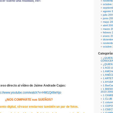
cer sueño una realidad, ver:
noviemb
octubre
septiem
agosto 
julio 20
junio 20
mayo 2
abril 20
marzo 2
febrero 
enero 2
diciemb
noviemb
octubre
Categoría
¿QUIEN
CONOCE
¿QUIEN
1 ACE-
1 AMCH
1 ANÉC
1 ARTE
1 AYUD
ceso directo al vídeo de Jaime Andrade Cajas:
1 BarCa
1 BIEN
2010 200
tp://www.youtube.com/watch?v=HM1Qrl8eNjo
1 CAMI
1 CLUB
¿NOS COMPARTE sus SUEÑOS?
1 column
1 COPO
to digital, sírvase enviarnos también un par de fotos.
1 CSECT
1 CUM