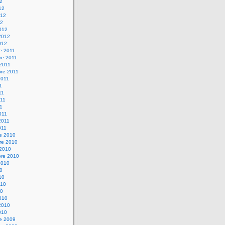
12
12
012
12
012
2012
012
e 2011
re 2011
 2011
bre 2011
2011
1
11
11
11
011
2011
011
re 2010
re 2010
 2010
bre 2010
2010
10
10
010
10
010
2010
010
re 2009