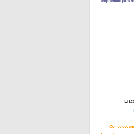
emprendido para ha
El ac
ht
Con su documen