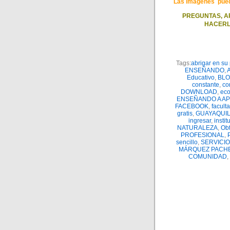
Las imágenes pueden
PREGUNTAS, A
HACERL
Tags:
abrigar en su
ENSEÑANDO
,
Educativo
,
BL
constante
,
co
DOWNLOAD
,
ec
ENSEÑANDO A A
FACEBOOK
,
facult
gratis
,
GUAYAQUI
ingresar
,
instit
NATURALEZA
,
Obt
PROFESIONAL
,
sencillo
,
SERVICIO
MÁRQUEZ PACH
COMUNIDAD
,