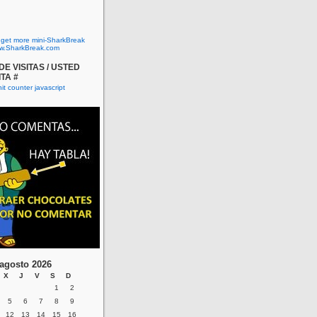
o get more mini-SharkBreak
w.SharkBreak.com
E VISITAS / USTED
ITA #
agosto 2026
X
J
V
S
D
1
2
5
6
7
8
9
12
13
14
15
16