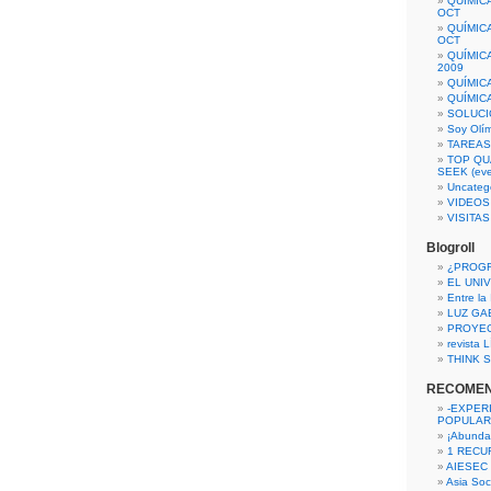
QUÍMIC
OCT
QUÍMIC
OCT
QUÍMIC
2009
QUÍMIC
QUÍMIC
SOLUCI
Soy Olí
TAREAS 
TOP QU
SEEK (eve
Uncateg
VIDEOS
VISITA
Blogroll
¿PROG
EL UNI
Entre la
LUZ GA
PROYE
revista
THINK S
RECOME
-EXPER
POPULAR
¡Abunda
1 RECURS
AIESEC
Asia Soci