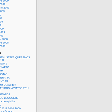
re 2009
 2009
bre 2009
2009
09
09
009
09
009
2009
009
re 2008
re 2008
 2008
s
 ES USTED? QUEREMOS
RLO
 SOY?
UNIAPAC
AM
DOTAS
TERAPIA
ANTIAS
mp Guayaquil
VENIDOS NOVATOS 2011
9
SETAZOS
 DE BLOGGERS
a de opinión
L
 2011 2010 2009
PLEAÑEROS