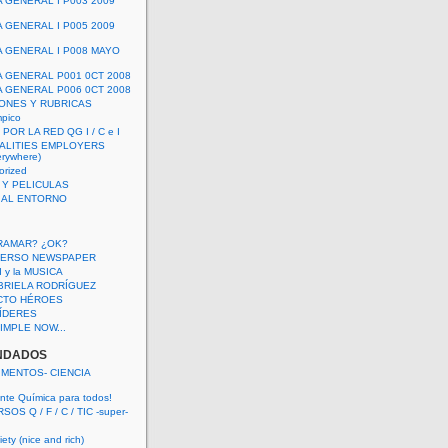
A GENERAL I P003 2009
A GENERAL I P005 2009
A GENERAL I P008 MAYO
A GENERAL P001 0CT 2008
A GENERAL P006 0CT 2008
ONES Y RUBRICAS
mpico
POR LA RED QG I / C e I
ALITIES EMPLOYERS
rywhere)
orized
 Y PELICULAS
S AL ENTORNO
RAMAR? ¿OK?
VERSO NEWSPAPER
 I y la MUSICA
BRIELA RODRÍGUEZ
CTO HÉROES
 LÍDERES
IMPLE NOW...
NDADOS
IMENTOS- CIENCIA
nte Química para todos!
OS Q / F / C / TIC -super-
ety (nice and rich)