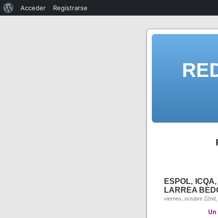
Acceder
Registrarse
RE
ESPOL, ICQA,
LARREA BEDOR
viernes, octubre 22nd,
Un