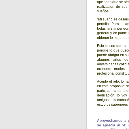
opciones que se ofr
realización de sus
sueños.
“Mi sueño es desarr
permita. Para alcan
todas mis imperfecc
general y en partic
obtener lo mejor de 
Este deseo que cons
porque lo que busc
puede abrigar en su
algunos años de 
adversidades cotidi
economía modesta; e
profesional constituy
Acepto el reto, lo h
en este propósito, s
parte, con la parte 
dedicación; lo voy
amigos, mis compañe
estudios superiores 
Aprovechamos la o
se aprecia al Sr.