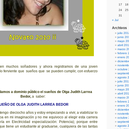
17
18
24
25
31
« Jul
Archivos
julio 20
junio 20
mayo 2
abril 20
marzo 2
febrero 
enero 2
diciemb
noviemb
en muchos soñadores y ahora registramos de una joven
octubre
lo ferviente que sueños que se pueden cumplir, con esfuerzo
septiem
agosto 
julio 20
junio 20
mayo 2
damos a dominio público el sueños de Olga Judith Larrea
abril 20
Bedor,
a saber:
marzo 2
febrero 
UEÑO DE OLGA JUDITH LARREA BEDOR
enero 2
diciemb
tengo dieciocho años y estoy empezando a vivir, a viabilizar lo
noviemb
ba en mi imaginación y no me equivoco al elegir esta carrera
octubre
ería en Electricidad especialización: Potencia); porque entre
septiem
agosto 
que tiene un estudiante al graduarse, cualquiera de las tantas