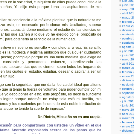
julio 20
ecen en la sociedad, cualquiera de ellas puede conducirlo a la
junio 20
 sueños, Yo elijo ésta porque llena las aspiraciones de mis
mayo 2
abril 20
marzo 2
ollar mi conciencia a la máxima plenitud que la naturaleza me
febrero 
zar esto, es necesario perfeccionar mis facultades, superar
enero 2
iones: capacitándome mediante el estudio de las ciencias en
diciembr
ular las que atañen a lo que yo he elegido con el propósito de
noviemb
octubre
mí, para obtenerlo al servicio de la humanidad.
septiem
agosto 
tituye mi sueño es sencillo y complejo al a vez. Es sencillo
julio 201
o es la modesta y legítima ambición que cualquier ciudadano
junio 20
 pecho; y complejo porque es una meta mediata, que exige de
mayo 20
constante y permanente esfuerzo, sobrellevando las
abril 20
anas, las carencias que se ciernen sobre todos los hogares de
marzo 2
n las cuales el estudio, estudiar, desear o aspirar a ser un
febrero 
e un lujo.
enero 2
diciemb
ago con la seguridad que me da la fuerza del ideal que aliento
noviemb
octubre
é que sí tengo la fuerza de voluntad para poder cumplir con mi
septiem
que yo debo poner en esto, este propósito, es decir la suficiente
agosto 
 a lograr porque además no estoy sola está mi familia, mis
julio 20
ros y los excelentes profesores de ésta noble institución de
junio 20
a la que he tenido la suerte de ingresar.”
mayo 2
abril 20
Dr. Riofrío, Mí sueño no es una utopía.
marzo 2
febrero 
casión para compartimos con ustedes un vídeo en el que
enero 2
 Jaime Andrade exponiendo acerca de los pasos que ha
diciemb