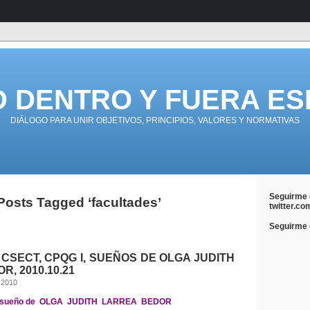
D DENTRO Y FUERA ES
DIÁLOGO PARA UNIR OBJETIVOS, PRINCIPIOS, VALORES Y NORMATIVAS
Seguirme 
Posts Tagged ‘facultades’
twitter.co
Seguirme e
 CSECT, CPQG I, SUEÑOS DE OLGA JUDITH
, 2010.10.21
 2010
 sueño de OLGA JUDITH LARREA BEDOR