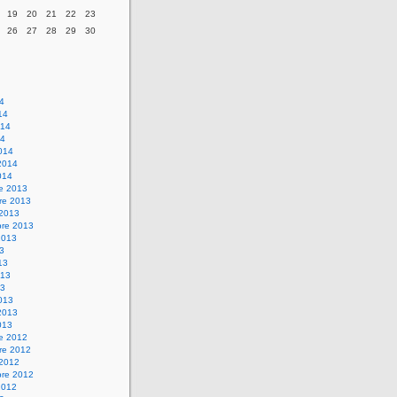
19
20
21
22
23
26
27
28
29
30
14
14
014
14
014
2014
014
re 2013
re 2013
 2013
bre 2013
2013
13
13
013
13
013
2013
013
re 2012
re 2012
 2012
bre 2012
2012