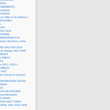
RTES
ENDIMIENTO
enimiento
EVISTAS
con tilde en la primera é.
UACIONES
L
ASIO
2011 2010
ACIONES
ERZENTRUM GYE
torios Servicios y otros
 DE DIALOGO 2010
 de Dialogo 2011 2009
CREDOS
ELANEAS
OS
s 2011 i 2010 ii
ERBIOS
X HOT
ión Social de Cuentas
ONSABILIDAD SOCIAL
RIDAD
OS
ICAS DE ESTUDIO
 recomendados
ÑO ATRAS
LOOK NICE TODAY
ESPOL 2011 2010 2009