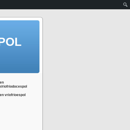
POL
en
m/riofriodocespol
n vriofrioespol