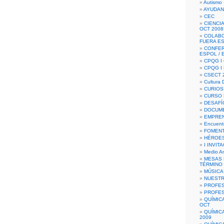
Autismo 
AYUDAN
CEC
CIENCIA
OCT 2008
COLAB
FUERA E
CONFER
ESPOL /
CPQG I 
CPQG I
CSECT 2
Cultura D
CURIOS
CURSO P
DESAFÍ
DOCUME
EMPREN
Encuent
FOMENT
HÉROES
I INVIT
Medio A
MESAS 
TÉRMINO
MÚSICA
NUEST
PROFES
PROFES
QUÍMIC
OCT
QUÍMIC
2009