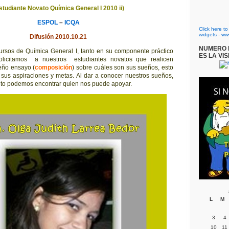
studiante Novato Química General I 2010 ii)
ESPOL
–
ICQA
Click here t
widgets
-
ww
Difusión 2010.10.21
NUMERO D
 cursos de Química General I, tanto en su componente práctico
ES LA VIS
solicitamos a nuestros estudiantes novatos que realicen
eño ensayo (
composición
) sobre cuáles son sus sueños, esto
sus aspiraciones y metas. Al dar a conocer nuestros sueños,
to podemos encontrar quien nos puede apoyar.
L
M
3
4
10
11