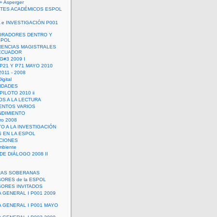
+ Asperger
TES ACADÉMICOS ESPOL
 e INVESTIGACIÓN P001
ORADORES DENTRO Y
SPOL
ENCIAS MAGISTRALES
 ECUADOR
G#3 2009 I
 P21 Y P71 MAYO 2010
011 - 2008
igital
IDADES
ILOTO 2010 ii
OS A LA LECTURA
NTOS VARIOS
DIMIENTO
ro 2008
O A LA INVESTIGACIÓN
 EN LA ESPOL
ACIONES
mbiente
DE DIÁLOGO 2008 II
RAS SOBERANAS
ORES de la ESPOL
ORES INVITADOS
A GENERAL I P001 2009
A GENERAL I P001 MAYO