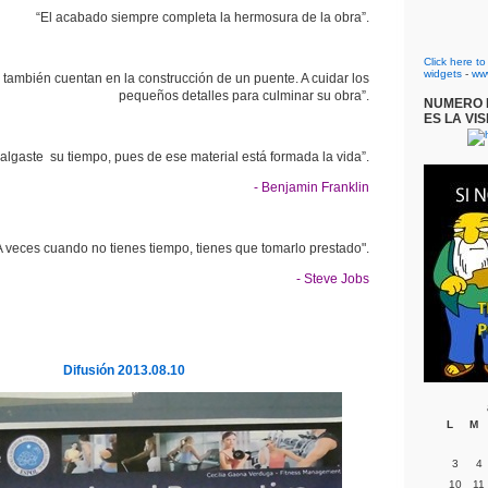
“El acabado siempre completa la hermosura de la obra”.
Click here t
widgets
-
ww
s también cuentan en la construcción de un puente. A cuidar los
pequeños detalles para culminar su obra”.
NUMERO D
ES LA VIS
algaste su tiempo, pues de ese material está formada la vida”.
- Benjamin Franklin
A veces cuando no tienes tiempo, tienes que tomarlo prestado".
- Steve Jobs
Difusión 2013.08.10
L
M
3
4
10
11