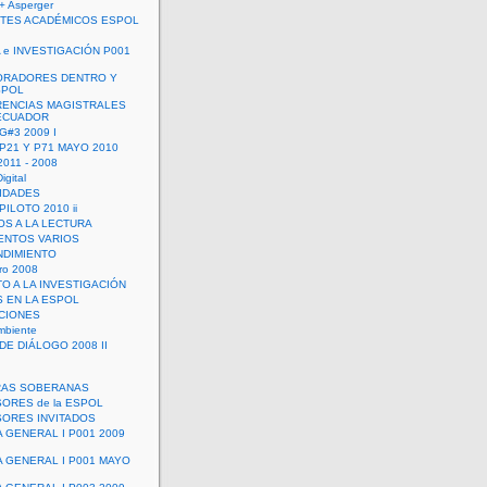
+ Asperger
TES ACADÉMICOS ESPOL
 e INVESTIGACIÓN P001
ORADORES DENTRO Y
SPOL
ENCIAS MAGISTRALES
 ECUADOR
G#3 2009 I
 P21 Y P71 MAYO 2010
011 - 2008
igital
IDADES
ILOTO 2010 ii
OS A LA LECTURA
NTOS VARIOS
DIMIENTO
ro 2008
O A LA INVESTIGACIÓN
 EN LA ESPOL
ACIONES
mbiente
DE DIÁLOGO 2008 II
RAS SOBERANAS
ORES de la ESPOL
ORES INVITADOS
A GENERAL I P001 2009
A GENERAL I P001 MAYO