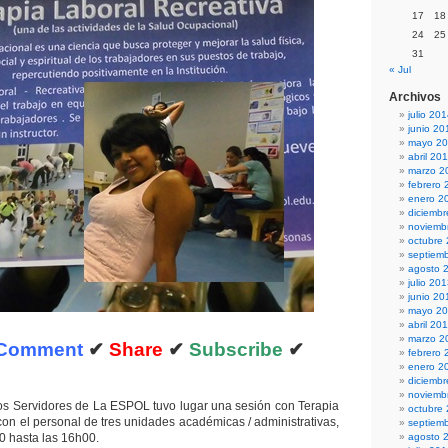
17
18
24
25
31
« Jul
Archivos
julio 20
junio 20
mayo 2
abril 20
marzo 2
febrero 
enero 2
diciemb
noviemb
octubre
septiem
agosto 
julio 20
junio 20
mayo 2
abril 20
marzo 2
Comment
✔
Share
✔
Subscribe
✔
febrero 
enero 2
diciemb
noviemb
os Servidores de La ESPOL tuvo lugar una sesión con Terapia
octubre
con el personal de tres unidades académicas / administrativas,
septiem
0 hasta las 16h00.
agosto 