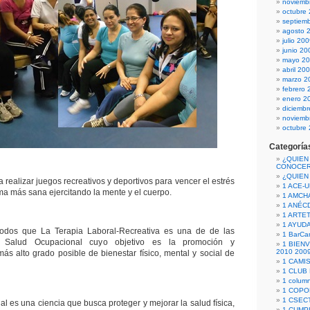
noviemb
octubre
septiem
agosto 
julio 20
junio 20
mayo 2
abril 20
marzo 2
febrero 
enero 2
diciemb
noviemb
octubre
Categoría
¿QUIEN
CONOCE
¿QUIEN
 realizar juegos recreativos y deportivos para vencer el estrés
1 ACE-
orma más sana ejercitando la mente y el cuerpo.
1 AMCH
1 ANÉC
1 ARTE
1 AYUD
odos que La Terapia Laboral-Recreativa es una de de las
1 BarCa
a Salud Ocupacional cuyo objetivo es la promoción y
1 BIEN
2010 200
ás alto grado posible de bienestar físico, mental y social de
1 CAMI
1 CLUB
1 column
1 COPO
1 CSECT
l es una ciencia que busca proteger y mejorar la salud física,
1 CUM