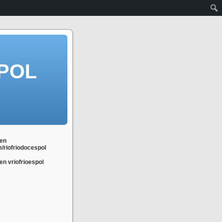
POL
en
m/riofriodocespol
n vriofrioespol