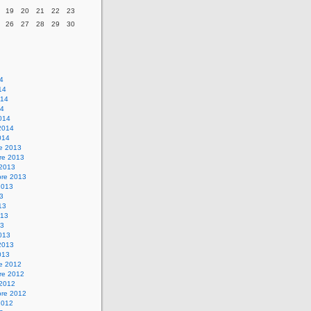
19
20
21
22
23
26
27
28
29
30
14
14
014
14
014
2014
014
re 2013
re 2013
 2013
bre 2013
2013
13
13
013
13
013
2013
013
re 2012
re 2012
 2012
bre 2012
2012