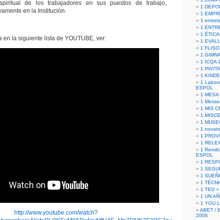
spiritual de los trabajadores en sus puestos de trabajo,
1 DEPO
vamente en la Institución.
1 EMPR
1 entret
1 ENTR
1 ÉTICA 
 en la siguiente lista de YOUTUBE, ver:
1 EVAL
1 FLISO
1 GIMN
1 ICQA 
1 INVIT
1 KIND
1 Labora
ESPOL
1 MESA
1 Mesas
1 MIS 
1 MISC
1 MUSE
1 novato
1 PROV
1 RELE
1 Rendic
ESPOL
1 RESP
1 SEGU
1 SUEÑ
1 TÉCN
1 TED +
1 UN A
1 YOU 
ABET / 
http://www.youtube.com/watch?
2008