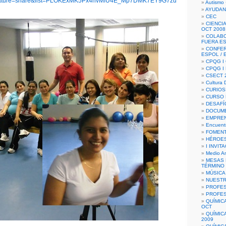
ature=share&list=PLOKExMK5Px4nvMfU4E_Mp7DMK7EY9G7zu
Autismo 
AYUDAN
CEC
CIENCIA
OCT 2008
COLAB
FUERA E
CONFER
ESPOL /
CPQG I 
CPQG I
CSECT 2
Cultura D
CURIOS
CURSO P
DESAFÍ
DOCUME
EMPREN
Encuent
FOMENT
HÉROES
I INVIT
Medio A
MESAS 
TÉRMINO
MÚSICA
NUEST
PROFES
PROFES
QUÍMIC
OCT
QUÍMIC
2009