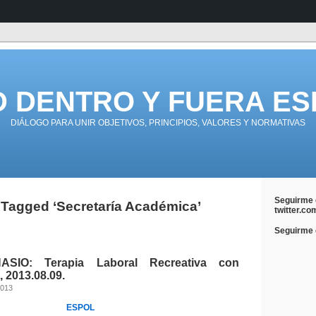
D DENTRO Y FUERA ES
DIÁLOGO PARA UNIR OBJETIVOS, PRINCIPIOS, VALORES Y NORMATIVAS
Seguirme 
 Tagged ‘Secretaría Académica’
twitter.co
Seguirme e
SIO: Terapia Laboral Recreativa con
 2013.08.09.
2013
ESPOL