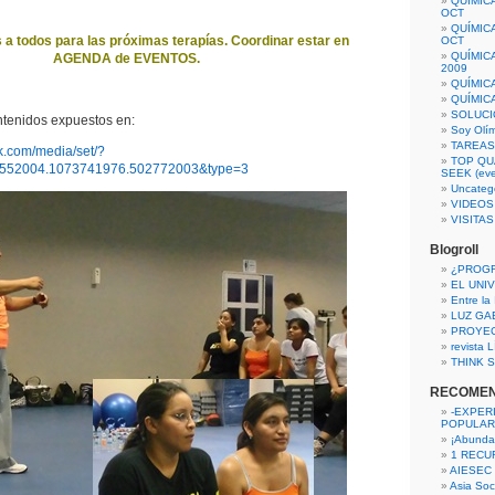
QUÍMIC
OCT
QUÍMIC
a todos para las próximas terapías. Coordinar estar en
OCT
QUÍMIC
AGENDA de EVENTOS.
2009
QUÍMIC
QUÍMIC
SOLUCI
ntenidos expuestos en:
Soy Olí
TAREAS 
k.com/media/set/?
TOP QU
3552004.1073741976.502772003&type=3
SEEK (eve
Uncateg
VIDEOS
VISITA
Blogroll
¿PROG
EL UNI
Entre la
LUZ GA
PROYE
revista
THINK S
RECOME
-EXPER
POPULAR
¡Abunda
1 RECURS
AIESEC
Asia Soci