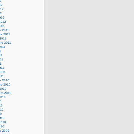
12
12
012
12
012
2012
012
e 2011
re 2011
 2011
bre 2011
2011
1
11
11
11
011
2011
011
re 2010
re 2010
 2010
bre 2010
2010
10
10
010
10
010
2010
010
re 2009