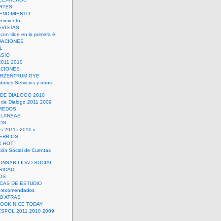
RTES
ENDIMIENTO
enimiento
EVISTAS
con tilde en la primera é.
UACIONES
L
ASIO
2011 2010
ACIONES
ERZENTRUM GYE
torios Servicios y otros
 DE DIALOGO 2010
 de Dialogo 2011 2009
CREDOS
ELANEAS
OS
s 2011 i 2010 ii
ERBIOS
X HOT
ión Social de Cuentas
ONSABILIDAD SOCIAL
RIDAD
OS
ICAS DE ESTUDIO
 recomendados
ÑO ATRAS
LOOK NICE TODAY
ESPOL 2011 2010 2009