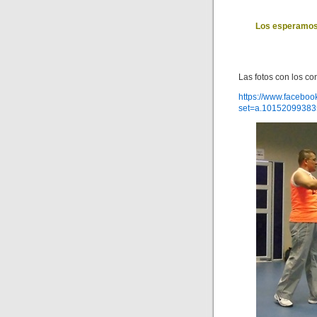
Los esperamos 
Las fotos con los co
https://www.faceboo
set=a.1015209938