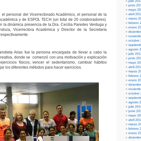
julio 20
junio 20
mayo 2
ió el personal del Vicerrectorado Académico, el personal de la
abril 20
marzo 2
 Académica y de ESPOL TECH (un total de 20 colaboradores).
febrero 
 la dinámica presencia de la Dra. Cecilia Paredes Verduga y
enero 2
doza, Vicerrectora Académica y Director de la Secretaría
diciembr
respectivamente.
noviemb
octubre
septiem
agosto 
Mendieta Arias fue la persona encargada de llevar a cabo la
julio 201
creativa, donde se comenzó con una motivación y explicación
junio 20
jercicios físicos, vencer el sedentarismo, cambiar hábitos
mayo 20
jar los diferentes métodos para hacer ejercicios.
abril 20
marzo 2
febrero 
enero 2
diciemb
noviemb
octubre
septiem
agosto 
julio 20
junio 20
mayo 2
abril 20
marzo 2
febrero 
enero 2
diciemb