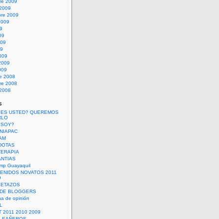
re 2009
 2009
bre 2009
2009
09
09
009
09
009
2009
009
re 2008
re 2008
 2008
s
 ES USTED? QUEREMOS
RLO
 SOY?
UNIAPAC
AM
DOTAS
TERAPIA
ANTIAS
mp Guayaquil
VENIDOS NOVATOS 2011
9
SETAZOS
 DE BLOGGERS
a de opinión
L
 2011 2010 2009
PLEAÑEROS