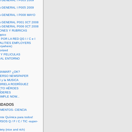
A GENERAL I P003 2009
A GENERAL I P005 2009
A GENERAL I P008 MAYO
A GENERAL P001 0CT 2008
A GENERAL P006 0CT 2008
ONES Y RUBRICAS
mpico
POR LA RED QG I / C e I
ALITIES EMPLOYERS
rywhere)
orized
 Y PELICULAS
S AL ENTORNO
RAMAR? ¿OK?
VERSO NEWSPAPER
 I y la MUSICA
BRIELA RODRÍGUEZ
CTO HÉROES
 LÍDERES
IMPLE NOW...
NDADOS
IMENTOS- CIENCIA
nte Química para todos!
OS Q / F / C / TIC -super-
ety (nice and rich)