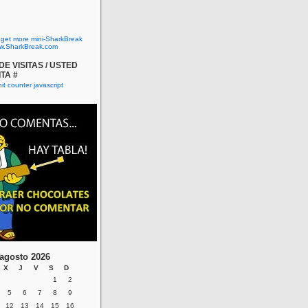
o get more mini-SharkBreak
w.SharkBreak.com
E VISITAS / USTED
ITA #
agosto 2026
X
J
V
S
D
1
2
5
6
7
8
9
12
13
14
15
16