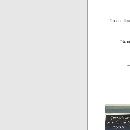
“Los tornillo
“No m
"