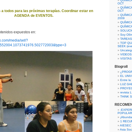
QUÍMIC
OCT
QUÍMIC
a todos para las próximas terapías. Coordinar estar en
OCT
QUÍMIC
AGENDA de EVENTOS.
2009
QUÍMIC
QUÍMIC
SOLUCI
ntenidos expuestos en:
Soy Olí
TAREAS 
k.com/media/set/?
TOP QU
3552004.1073741976.502772003&type=3
SEEK (eve
Uncateg
VIDEOS
VISITA
Blogroll
¿PROG
EL UNI
Entre la
LUZ GA
PROYE
revista
THINK S
RECOME
-EXPER
POPULAR
¡Abunda
1 RECURS
AIESEC
Asia Soci