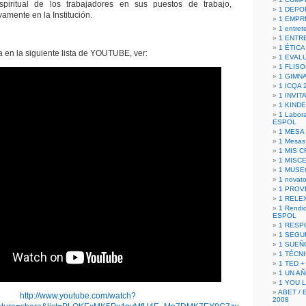
spiritual de los trabajadores en sus puestos de trabajo,
1 DEPO
vamente en la Institución.
1 EMPR
1 entret
1 ENTR
1 ÉTICA 
 en la siguiente lista de YOUTUBE, ver:
1 EVAL
1 FLISO
1 GIMN
1 ICQA 
1 INVIT
1 KIND
1 Labora
ESPOL
1 MESA
1 Mesas
1 MIS 
1 MISC
1 MUSE
1 novato
1 PROV
1 RELE
1 Rendic
ESPOL
1 RESP
1 SEGU
1 SUEÑ
1 TÉCN
1 TED +
1 UN A
1 YOU 
ABET / 
http://www.youtube.com/watch?
2008