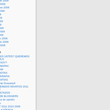
re 2009
 2009
bre 2009
2009
09
09
009
09
009
2009
009
re 2008
re 2008
 2008
s
 ES USTED? QUEREMOS
RLO
 SOY?
UNIAPAC
AM
DOTAS
TERAPIA
ANTIAS
mp Guayaquil
VENIDOS NOVATOS 2011
9
SETAZOS
 DE BLOGGERS
a de opinión
L
 2011 2010 2009
PLEAÑEROS