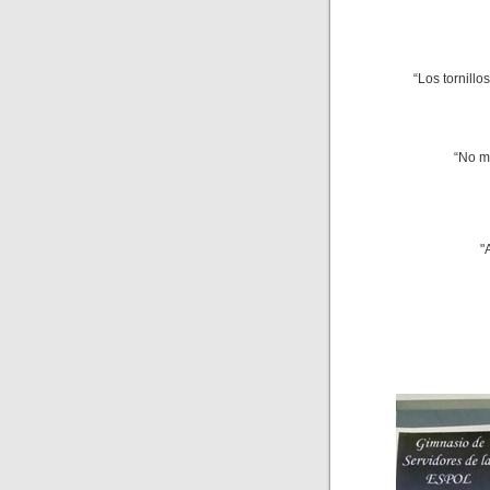
“Los tornillo
“No m
"