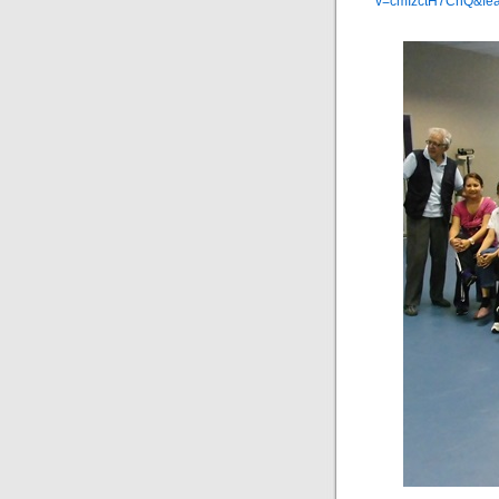
v=cmIzctH7ChQ&fe