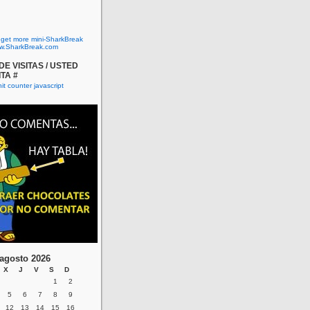
o get more mini-SharkBreak
w.SharkBreak.com
E VISITAS / USTED
ITA #
agosto 2026
X
J
V
S
D
1
2
5
6
7
8
9
12
13
14
15
16