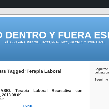
D DENTRO Y FUERA ES
DIÁLOGO PARA UNIR OBJETIVOS, PRINCIPIOS, VALORES Y NORMATIVAS
Seguirme 
ts Tagged ‘Terapia Laboral’
twitter.co
Seguirme e
SIO: Terapia Laboral Recreativa con
 2013.08.09.
2013
ESPOL