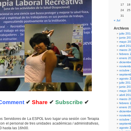
17
18
24
25
31
« Jul
Archivos
julio 20
junio 20
mayo 2
abril 20
marzo 2
febrero 
enero 2
diciemb
noviemb
octubre
septiem
agosto 
julio 20
junio 20
mayo 2
abril 20
marzo 2
Comment
✔
Share
✔
Subscribe
✔
febrero 
enero 2
diciemb
noviemb
os Servidores de La ESPOL tuvo lugar una sesión con Terapia
octubre
con el personal de tres unidades académicas / administrativas,
septiem
0 hasta las 16h00.
agosto 