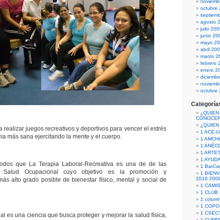
noviemb
octubre
septiem
agosto 
julio 20
junio 20
mayo 2
abril 20
marzo 2
febrero 
enero 2
diciemb
noviemb
octubre
Categoría
¿QUIEN
CONOCE
¿QUIEN
 realizar juegos recreativos y deportivos para vencer el estrés
1 ACE-
orma más sana ejercitando la mente y el cuerpo.
1 AMCH
1 ANÉC
1 ARTE
1 AYUD
odos que La Terapia Laboral-Recreativa es una de de las
1 BarCa
a Salud Ocupacional cuyo objetivo es la promoción y
1 BIEN
2010 200
ás alto grado posible de bienestar físico, mental y social de
1 CAMI
1 CLUB
1 column
1 COPO
1 CSECT
l es una ciencia que busca proteger y mejorar la salud física,
1 CUM