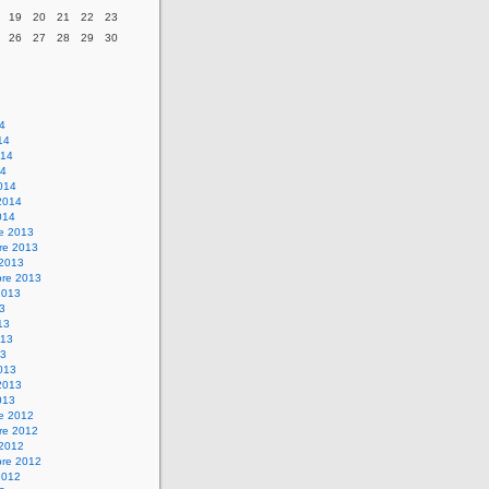
19
20
21
22
23
26
27
28
29
30
14
14
014
14
014
2014
014
re 2013
re 2013
 2013
bre 2013
2013
13
13
013
13
013
2013
013
re 2012
re 2012
 2012
bre 2012
2012