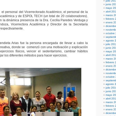
julio 20
junio 20
mayo 2
ió el personal del Vicerrectorado Académico, el personal de la
abril 20
marzo 2
 Académica y de ESPOL TECH (un total de 20 colaboradores).
febrero 
 la dinámica presencia de la Dra. Cecilia Paredes Verduga y
enero 2
doza, Vicerrectora Académica y Director de la Secretaría
diciembr
respectivamente.
noviemb
octubre
septiem
agosto 
Mendieta Arias fue la persona encargada de llevar a cabo la
julio 201
creativa, donde se comenzó con una motivación y explicación
junio 20
jercicios físicos, vencer el sedentarismo, cambiar hábitos
mayo 20
jar los diferentes métodos para hacer ejercicios.
abril 20
marzo 2
febrero 
enero 2
diciemb
noviemb
octubre
septiem
agosto 
julio 20
junio 20
mayo 2
abril 20
marzo 2
febrero 
enero 2
diciemb