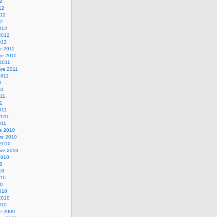
12
12
012
12
012
2012
012
e 2011
re 2011
 2011
bre 2011
2011
1
11
11
11
011
2011
011
re 2010
re 2010
 2010
bre 2010
2010
10
10
010
10
010
2010
010
re 2009