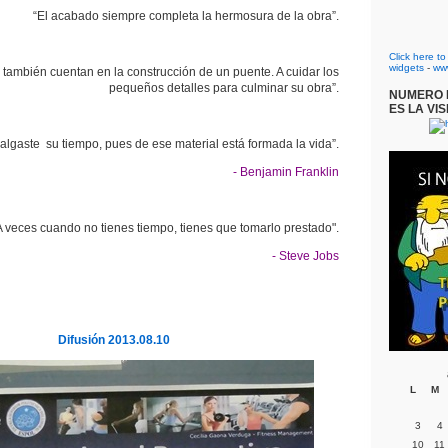
“El acabado siempre completa la hermosura de la obra”.
Click here t
widgets
-
ww
s también cuentan en la construcción de un puente. A cuidar los
pequeños detalles para culminar su obra”.
NUMERO D
ES LA VIS
algaste su tiempo, pues de ese material está formada la vida”.
- Benjamin Franklin
A veces cuando no tienes tiempo, tienes que tomarlo prestado".
- Steve Jobs
Difusión 2013.08.10
L
M
3
4
10
11