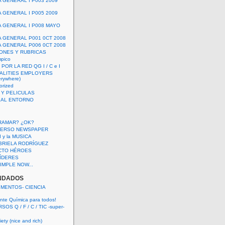
A GENERAL I P003 2009
A GENERAL I P005 2009
A GENERAL I P008 MAYO
A GENERAL P001 0CT 2008
A GENERAL P006 0CT 2008
ONES Y RUBRICAS
mpico
POR LA RED QG I / C e I
ALITIES EMPLOYERS
rywhere)
orized
 Y PELICULAS
S AL ENTORNO
RAMAR? ¿OK?
VERSO NEWSPAPER
 I y la MUSICA
BRIELA RODRÍGUEZ
CTO HÉROES
 LÍDERES
IMPLE NOW...
NDADOS
IMENTOS- CIENCIA
nte Química para todos!
OS Q / F / C / TIC -super-
ety (nice and rich)