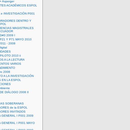
+ Asperger
TES ACADÉMICOS ESPOL
 e INVESTIGACIÓN P001
ORADORES DENTRO Y
SPOL
ENCIAS MAGISTRALES
 ECUADOR
G#3 2009 I
 P21 Y P71 MAYO 2010
011 - 2008
igital
IDADES
ILOTO 2010 ii
OS A LA LECTURA
NTOS VARIOS
DIMIENTO
ro 2008
O A LA INVESTIGACIÓN
 EN LA ESPOL
ACIONES
mbiente
DE DIÁLOGO 2008 II
RAS SOBERANAS
ORES de la ESPOL
ORES INVITADOS
A GENERAL I P001 2009
A GENERAL I P001 MAYO