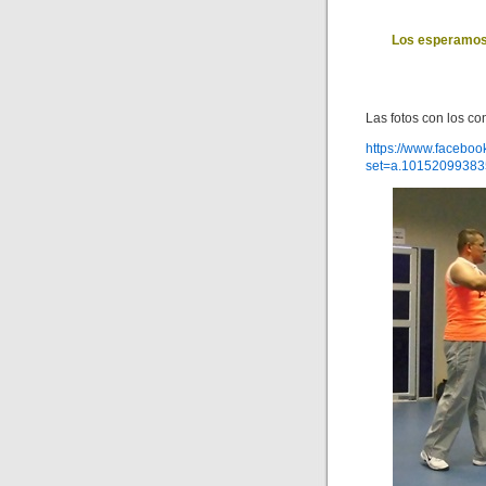
Los esperamos 
Las fotos con los co
https://www.faceboo
set=a.1015209938