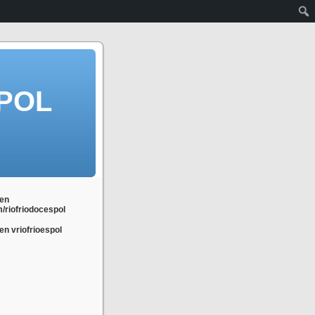
POL
en
m/riofriodocespol
n vriofrioespol