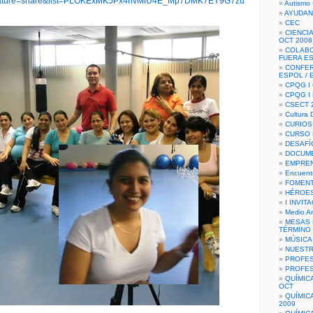
ature=share&list=PLOKExMK5Px4nvMfU4E_Mp7DMK7EY9G7zu
Autismo 
AYUDAN
CEC
CIENCIA
OCT 2008
COLAB
FUERA E
CONFER
ESPOL /
CPQG I 
CPQG I
CSECT 2
Cultura D
CURIOS
CURSO P
DESAFÍ
DOCUME
EMPREN
Encuent
FOMENT
HÉROES
I INVIT
Medio A
MESAS 
TÉRMINO
MÚSICA
NUEST
PROFES
PROFES
QUÍMIC
OCT
QUÍMIC
2009