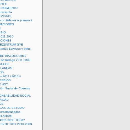
RTES
ENDIMIENTO
enimiento
EVISTAS
con tilde en la primera é.
UACIONES
L
ASIO
2011 2010
ACIONES
ERZENTRUM GYE
torios Servicios y otros
 DE DIALOGO 2010
 de Dialogo 2011 2009
CREDOS
ELANEAS
OS
s 2011 i 2010 ii
ERBIOS
X HOT
ión Social de Cuentas
ONSABILIDAD SOCIAL
RIDAD
OS
ICAS DE ESTUDIO
 recomendados
ÑO ATRAS
LOOK NICE TODAY
ESPOL 2011 2010 2009