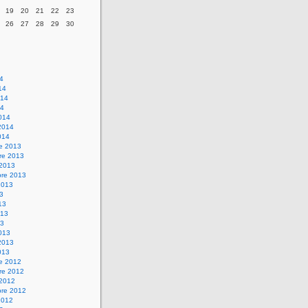
19
20
21
22
23
26
27
28
29
30
14
14
014
14
014
2014
014
re 2013
re 2013
 2013
bre 2013
2013
13
13
013
13
013
2013
013
re 2012
re 2012
 2012
bre 2012
2012