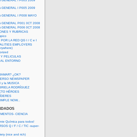
A GENERAL I P003 2009
A GENERAL I P005 2009
A GENERAL I P008 MAYO
A GENERAL P001 0CT 2008
A GENERAL P006 0CT 2008
ONES Y RUBRICAS
mpico
POR LA RED QG I / C e I
ALITIES EMPLOYERS
rywhere)
orized
 Y PELICULAS
S AL ENTORNO
RAMAR? ¿OK?
VERSO NEWSPAPER
 I y la MUSICA
BRIELA RODRÍGUEZ
CTO HÉROES
 LÍDERES
IMPLE NOW...
NDADOS
IMENTOS- CIENCIA
nte Química para todos!
OS Q / F / C / TIC -super-
ety (nice and rich)