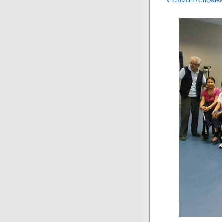
v=cmIzctH7ChQ&fe