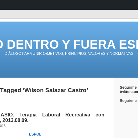
D DENTRO Y FUERA ES
DIÁLOGO PARA UNIR OBJETIVOS, PRINCIPIOS, VALORES Y NORMATIVAS
Seguirme 
Tagged ‘Wilson Salazar Castro’
twitter.co
Seguirme e
SIO: Terapia Laboral Recreativa con
 2013.08.09.
2013
ESPOL