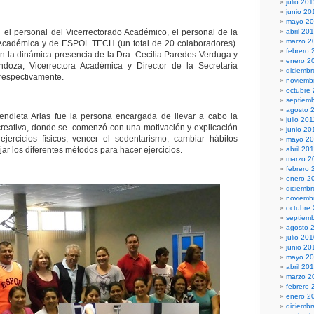
julio 20
junio 20
mayo 2
ió el personal del Vicerrectorado Académico, el personal de la
abril 20
marzo 2
 Académica y de ESPOL TECH (un total de 20 colaboradores).
febrero 
 la dinámica presencia de la Dra. Cecilia Paredes Verduga y
enero 2
doza, Vicerrectora Académica y Director de la Secretaría
diciembr
respectivamente.
noviemb
octubre
septiem
agosto 
Mendieta Arias fue la persona encargada de llevar a cabo la
julio 201
creativa, donde se comenzó con una motivación y explicación
junio 20
jercicios físicos, vencer el sedentarismo, cambiar hábitos
mayo 20
jar los diferentes métodos para hacer ejercicios.
abril 20
marzo 2
febrero 
enero 2
diciemb
noviemb
octubre
septiem
agosto 
julio 20
junio 20
mayo 2
abril 20
marzo 2
febrero 
enero 2
diciemb