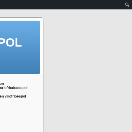
POL
en
m/riofriodocespol
n vriofrioespol