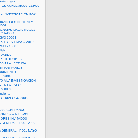
+ Asperger
TES ACADÉMICOS ESPOL
 e INVESTIGACIÓN P001
ORADORES DENTRO Y
SPOL
ENCIAS MAGISTRALES
 ECUADOR
G#3 2009 I
 P21 Y P71 MAYO 2010
011 - 2008
igital
IDADES
ILOTO 2010 ii
OS A LA LECTURA
NTOS VARIOS
DIMIENTO
ro 2008
O A LA INVESTIGACIÓN
 EN LA ESPOL
ACIONES
mbiente
DE DIÁLOGO 2008 II
RAS SOBERANAS
ORES de la ESPOL
ORES INVITADOS
A GENERAL I P001 2009
A GENERAL I P001 MAYO