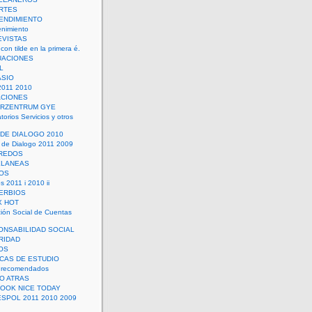
RTES
ENDIMIENTO
enimiento
EVISTAS
con tilde en la primera é.
UACIONES
L
ASIO
2011 2010
ACIONES
ERZENTRUM GYE
torios Servicios y otros
 DE DIALOGO 2010
 de Dialogo 2011 2009
CREDOS
ELANEAS
OS
s 2011 i 2010 ii
ERBIOS
X HOT
ión Social de Cuentas
ONSABILIDAD SOCIAL
RIDAD
OS
ICAS DE ESTUDIO
 recomendados
ÑO ATRAS
LOOK NICE TODAY
ESPOL 2011 2010 2009