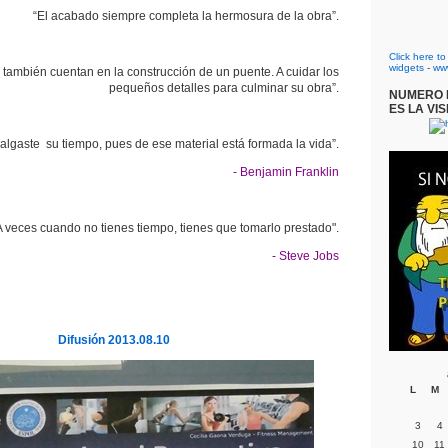
“El acabado siempre completa la hermosura de la obra”.
Click here t
widgets
-
ww
s también cuentan en la construcción de un puente. A cuidar los
pequeños detalles para culminar su obra”.
NUMERO D
ES LA VIS
algaste su tiempo, pues de ese material está formada la vida”.
- Benjamin Franklin
A veces cuando no tienes tiempo, tienes que tomarlo prestado".
- Steve Jobs
Difusión 2013.08.10
L
M
3
4
10
11