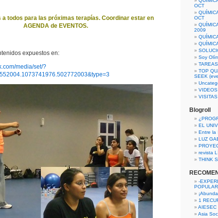
QUÍMIC
OCT
QUÍMIC
a todos para las próximas terapías. Coordinar estar en
OCT
QUÍMIC
AGENDA de EVENTOS.
2009
QUÍMIC
QUÍMIC
SOLUCI
ntenidos expuestos en:
Soy Olí
TAREAS 
k.com/media/set/?
TOP QU
3552004.1073741976.502772003&type=3
SEEK (eve
Uncateg
VIDEOS
VISITA
Blogroll
¿PROG
EL UNI
Entre la
LUZ GA
PROYE
revista
THINK S
RECOME
-EXPER
POPULAR
¡Abunda
1 RECURS
AIESEC
Asia Soci