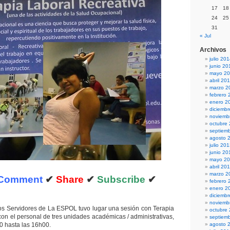
17
18
24
25
31
« Jul
Archivos
julio 20
junio 20
mayo 2
abril 20
marzo 2
febrero 
enero 2
diciemb
noviemb
octubre
septiem
agosto 
julio 20
junio 20
mayo 2
abril 20
marzo 2
Comment
✔
Share
✔
Subscribe
✔
febrero 
enero 2
diciemb
noviemb
os Servidores de La ESPOL tuvo lugar una sesión con Terapia
octubre
con el personal de tres unidades académicas / administrativas,
septiem
0 hasta las 16h00.
agosto 