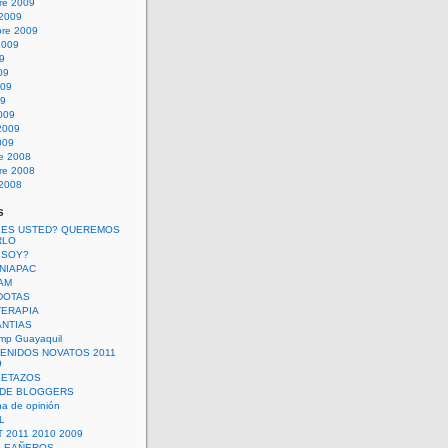
re 2009
 2009
bre 2009
2009
09
09
009
09
009
2009
009
re 2008
re 2008
 2008
s
 ES USTED? QUEREMOS
RLO
 SOY?
UNIAPAC
AM
DOTAS
TERAPIA
ANTIAS
mp Guayaquil
VENIDOS NOVATOS 2011
9
SETAZOS
 DE BLOGGERS
a de opinión
L
 2011 2010 2009
PLEAÑEROS