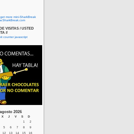
o get more mini-SharkBreak
w.SharkBreak.com
E VISITAS / USTED
ITA #
agosto 2026
X
J
V
S
D
1
2
5
6
7
8
9
12
13
14
15
16