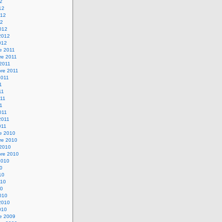
12
12
012
12
012
2012
012
e 2011
re 2011
 2011
bre 2011
2011
1
11
11
11
011
2011
011
re 2010
re 2010
 2010
bre 2010
2010
10
10
010
10
010
2010
010
re 2009