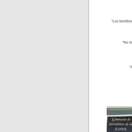
“Los tornillo
“No m
"