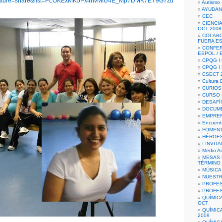
ature=share&list=PLOKExMK5Px4nvMfU4E_Mp7DMK7EY9G7zu
Autismo 
AYUDAN
CEC
CIENCIA
OCT 2008
COLAB
FUERA E
CONFER
ESPOL /
CPQG I 
CPQG I
CSECT 2
Cultura D
CURIOS
CURSO P
DESAFÍ
DOCUME
EMPREN
Encuent
FOMENT
HÉROES
I INVIT
Medio A
MESAS 
TÉRMINO
MÚSICA
NUEST
PROFES
PROFES
QUÍMIC
OCT
QUÍMIC
2009