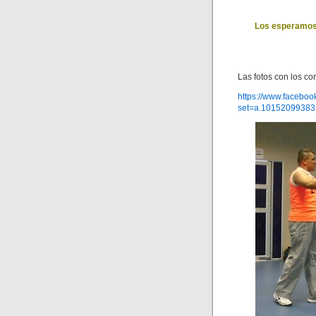
Los esperamos 
Las fotos con los co
https://www.faceboo
set=a.1015209938