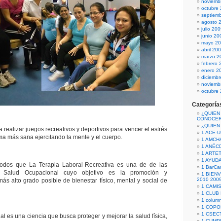
noviemb
octubre
septiem
agosto 
julio 20
junio 20
mayo 2
abril 20
marzo 2
febrero 
enero 2
diciemb
noviemb
octubre
Categoría
¿QUIEN
CONOCE
¿QUIEN
 realizar juegos recreativos y deportivos para vencer el estrés
1 ACE-
orma más sana ejercitando la mente y el cuerpo.
1 AMCH
1 ANÉC
1 ARTE
1 AYUD
odos que La Terapia Laboral-Recreativa es una de de las
1 BarCa
a Salud Ocupacional cuyo objetivo es la promoción y
1 BIEN
2010 200
ás alto grado posible de bienestar físico, mental y social de
1 CAMI
1 CLUB
1 column
1 COPO
1 CSECT
l es una ciencia que busca proteger y mejorar la salud física,
1 CUM