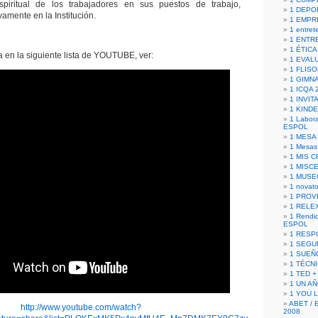
spiritual de los trabajadores en sus puestos de trabajo,
1 DEPO
vamente en la Institución.
1 EMPR
1 entret
1 ENTR
1 ÉTICA 
 en la siguiente lista de YOUTUBE, ver:
1 EVAL
1 FLISO
1 GIMN
1 ICQA 
1 INVIT
1 KIND
1 Labora
ESPOL
1 MESA
1 Mesas
1 MIS 
1 MISC
1 MUSE
1 novato
1 PROV
1 RELE
1 Rendic
ESPOL
1 RESP
1 SEGU
1 SUEÑ
1 TÉCN
1 TED +
1 UN A
1 YOU 
ABET / 
http://www.youtube.com/watch?
2008