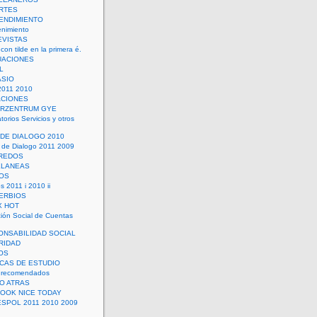
RTES
ENDIMIENTO
enimiento
EVISTAS
con tilde en la primera é.
UACIONES
L
ASIO
2011 2010
ACIONES
ERZENTRUM GYE
torios Servicios y otros
 DE DIALOGO 2010
 de Dialogo 2011 2009
CREDOS
ELANEAS
OS
s 2011 i 2010 ii
ERBIOS
X HOT
ión Social de Cuentas
ONSABILIDAD SOCIAL
RIDAD
OS
ICAS DE ESTUDIO
 recomendados
ÑO ATRAS
LOOK NICE TODAY
ESPOL 2011 2010 2009