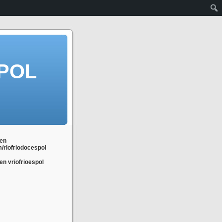
POL
en
m/riofriodocespol
n vriofrioespol