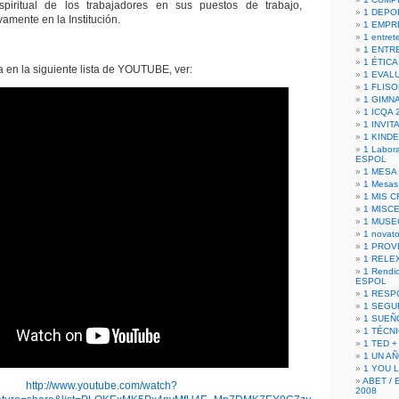
spiritual de los trabajadores en sus puestos de trabajo,
1 DEPO
vamente en la Institución.
1 EMPR
1 entret
1 ENTR
1 ÉTICA 
 en la siguiente lista de YOUTUBE, ver:
1 EVAL
1 FLISO
1 GIMN
1 ICQA 
1 INVIT
1 KIND
1 Labora
ESPOL
1 MESA
1 Mesas
1 MIS 
1 MISC
1 MUSE
1 novato
1 PROV
1 RELE
1 Rendic
ESPOL
1 RESP
1 SEGU
1 SUEÑ
1 TÉCN
1 TED +
1 UN A
1 YOU 
ABET / 
http://www.youtube.com/watch?
2008