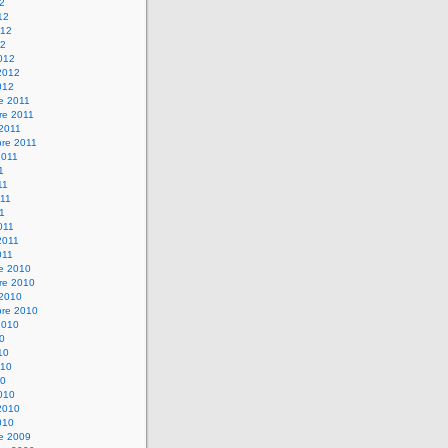
12
12
012
12
012
2012
012
e 2011
re 2011
 2011
bre 2011
2011
1
11
11
11
011
2011
011
re 2010
re 2010
 2010
bre 2010
2010
10
10
010
10
010
2010
010
re 2009