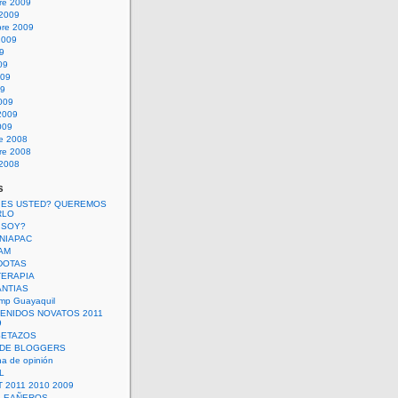
re 2009
 2009
bre 2009
2009
09
09
009
09
009
2009
009
re 2008
re 2008
 2008
s
 ES USTED? QUEREMOS
RLO
 SOY?
UNIAPAC
AM
DOTAS
TERAPIA
ANTIAS
mp Guayaquil
VENIDOS NOVATOS 2011
9
SETAZOS
 DE BLOGGERS
a de opinión
L
 2011 2010 2009
PLEAÑEROS