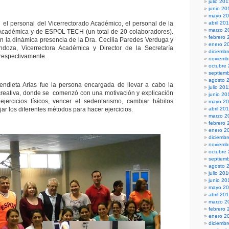
julio 20
junio 20
mayo 2
ió el personal del Vicerrectorado Académico, el personal de la
abril 20
marzo 2
 Académica y de ESPOL TECH (un total de 20 colaboradores).
febrero 
 la dinámica presencia de la Dra. Cecilia Paredes Verduga y
enero 2
doza, Vicerrectora Académica y Director de la Secretaría
diciembr
respectivamente.
noviemb
octubre
septiem
agosto 
Mendieta Arias fue la persona encargada de llevar a cabo la
julio 201
creativa, donde se comenzó con una motivación y explicación
junio 20
jercicios físicos, vencer el sedentarismo, cambiar hábitos
mayo 20
jar los diferentes métodos para hacer ejercicios.
abril 20
marzo 2
febrero 
enero 2
diciemb
noviemb
octubre
septiem
agosto 
julio 20
junio 20
mayo 2
abril 20
marzo 2
febrero 
enero 2
diciemb