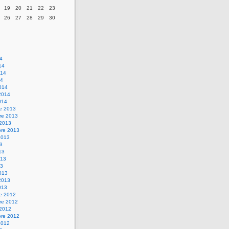
19
20
21
22
23
26
27
28
29
30
14
14
014
14
014
2014
014
re 2013
re 2013
 2013
bre 2013
2013
13
13
013
13
013
2013
013
re 2012
re 2012
 2012
bre 2012
2012