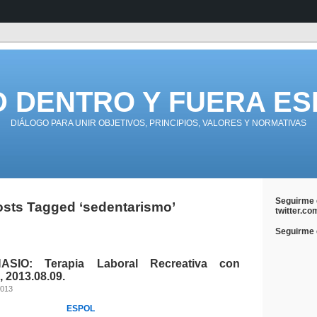
D DENTRO Y FUERA ES
DIÁLOGO PARA UNIR OBJETIVOS, PRINCIPIOS, VALORES Y NORMATIVAS
Seguirme 
sts Tagged ‘sedentarismo’
twitter.co
Seguirme e
SIO: Terapia Laboral Recreativa con
 2013.08.09.
2013
ESPOL