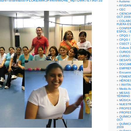
ature=share&list=PLOKExMK5Px4nvMfU4E_Mp7DMK7EY9G7zu
Autismo 
AYUDAN
CEC
CIENCIA
OCT 2008
COLAB
FUERA E
CONFER
ESPOL /
CPQG I 
CPQG I
CSECT 2
Cultura D
CURIOS
CURSO P
DESAFÍ
DOCUME
EMPREN
Encuent
FOMENT
HÉROES
I INVIT
Medio A
MESAS 
TÉRMINO
MÚSICA
NUEST
PROFES
PROFES
QUÍMIC
OCT
QUÍMIC
2009