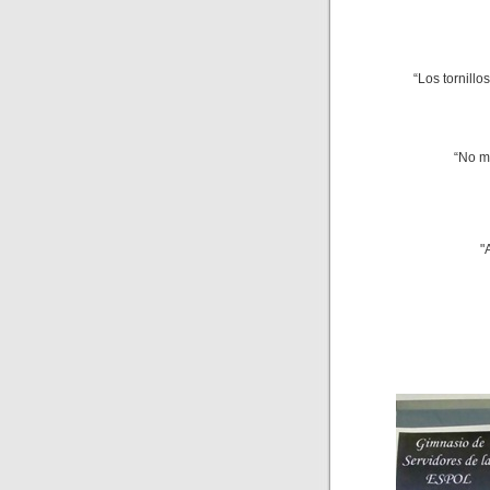
“Los tornillo
“No m
"