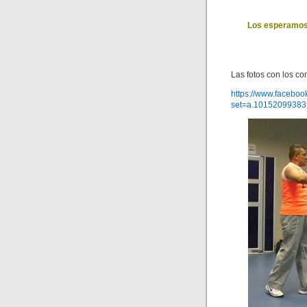
Los esperamos 
Las fotos con los co
https://www.faceboo
set=a.1015209938