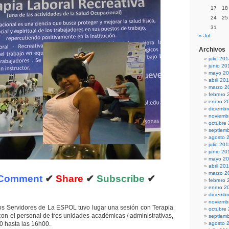
17
18
24
25
31
« Jul
Archivos
julio 20
junio 20
mayo 2
abril 20
marzo 2
febrero 
enero 2
diciemb
noviemb
octubre
septiem
agosto 
julio 20
junio 20
mayo 2
abril 20
marzo 2
Comment
✔
Share
✔
Subscribe
✔
febrero 
enero 2
diciemb
noviemb
os Servidores de La ESPOL tuvo lugar una sesión con Terapia
octubre
con el personal de tres unidades académicas / administrativas,
septiem
0 hasta las 16h00.
agosto 