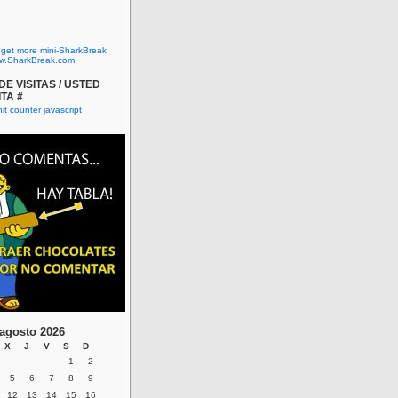
o get more mini-SharkBreak
w.SharkBreak.com
E VISITAS / USTED
ITA #
agosto 2026
X
J
V
S
D
1
2
5
6
7
8
9
12
13
14
15
16