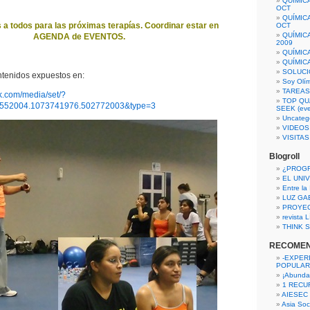
QUÍMIC
OCT
QUÍMIC
a todos para las próximas terapías. Coordinar estar en
OCT
QUÍMIC
AGENDA de EVENTOS.
2009
QUÍMIC
QUÍMIC
SOLUCI
ntenidos expuestos en:
Soy Olí
TAREAS 
k.com/media/set/?
TOP QU
3552004.1073741976.502772003&type=3
SEEK (eve
Uncateg
VIDEOS
VISITA
Blogroll
¿PROG
EL UNI
Entre la
LUZ GA
PROYE
revista
THINK S
RECOME
-EXPER
POPULAR
¡Abunda
1 RECURS
AIESEC
Asia Soci