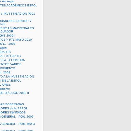
+ Asperger
TES ACADÉMICOS ESPOL
 e INVESTIGACIÓN P001
ORADORES DENTRO Y
SPOL
ENCIAS MAGISTRALES
 ECUADOR
G#3 2009 I
 P21 Y P71 MAYO 2010
011 - 2008
igital
IDADES
ILOTO 2010 ii
OS A LA LECTURA
NTOS VARIOS
DIMIENTO
ro 2008
O A LA INVESTIGACIÓN
 EN LA ESPOL
ACIONES
mbiente
DE DIÁLOGO 2008 II
RAS SOBERANAS
ORES de la ESPOL
ORES INVITADOS
A GENERAL I P001 2009
A GENERAL I P001 MAYO