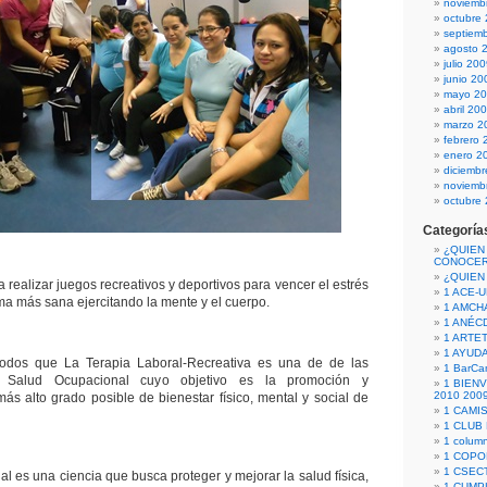
noviemb
octubre
septiem
agosto 
julio 20
junio 20
mayo 2
abril 20
marzo 2
febrero 
enero 2
diciemb
noviemb
octubre
Categoría
¿QUIEN
CONOCE
¿QUIEN
 realizar juegos recreativos y deportivos para vencer el estrés
1 ACE-
orma más sana ejercitando la mente y el cuerpo.
1 AMCH
1 ANÉC
1 ARTE
1 AYUD
odos que La Terapia Laboral-Recreativa es una de de las
1 BarCa
a Salud Ocupacional cuyo objetivo es la promoción y
1 BIEN
2010 200
ás alto grado posible de bienestar físico, mental y social de
1 CAMI
1 CLUB
1 column
1 COPO
1 CSECT
l es una ciencia que busca proteger y mejorar la salud física,
1 CUM