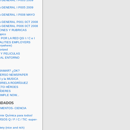
A GENERAL I P003 2009
A GENERAL I P005 2009
A GENERAL I P008 MAYO
A GENERAL P001 0CT 2008
A GENERAL P006 0CT 2008
ONES Y RUBRICAS
mpico
POR LA RED QG I / C e I
ALITIES EMPLOYERS
rywhere)
orized
 Y PELICULAS
S AL ENTORNO
RAMAR? ¿OK?
VERSO NEWSPAPER
 I y la MUSICA
BRIELA RODRÍGUEZ
CTO HÉROES
 LÍDERES
IMPLE NOW...
NDADOS
IMENTOS- CIENCIA
nte Química para todos!
OS Q / F / C / TIC -super-
ety (nice and rich)