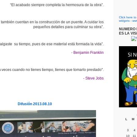
“El acabado siempre completa la hermosura de la obra”.
Click here t
widgets
-
ww
s también cuentan en la construcción de un puente. A cuidar los
pequeños detalles para culminar su obra”.
NUMERO D
ES LA VIS
algaste su tiempo, pues de ese material está formada la vida”.
- Benjamin Franklin
A veces cuando no tienes tiempo, tienes que tomarlo prestado".
- Steve Jobs
Difusión 2013.08.10
L
M
3
4
10
11