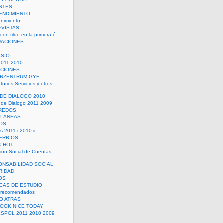
RTES
ENDIMIENTO
enimiento
EVISTAS
con tilde en la primera é.
UACIONES
L
ASIO
2011 2010
ACIONES
ERZENTRUM GYE
torios Servicios y otros
 DE DIALOGO 2010
 de Dialogo 2011 2009
CREDOS
ELANEAS
OS
s 2011 i 2010 ii
ERBIOS
X HOT
ión Social de Cuentas
ONSABILIDAD SOCIAL
RIDAD
OS
ICAS DE ESTUDIO
 recomendados
ÑO ATRAS
LOOK NICE TODAY
ESPOL 2011 2010 2009