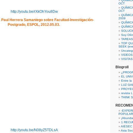
QUÍMIC
OCT
QUÍMIC
OCT
http://youtu.be/rXkOhYou8Dw
QUÍMIC
2009
a Paul Herrera Samaniego sobre Facultad-Investigación-
QUÍMIC
Postgrado, ESPOL, 2012.05.03.
QUÍMIC
SOLUCI
Soy Olí
TAREAS 
TOP QU
SEEK (eve
Uncateg
VIDEOS
VISITA
Blogroll
¿PROG
EL UNI
Entre la
LUZ GA
PROYE
revista
THINK S
RECOME
-EXPER
POPULAR
¡Abunda
1 RECURS
AIESEC
http://youtu.be/N08yZ5TDLsA
Asia Soci