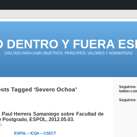
D DENTRO Y FUERA ES
DIÁLOGO PARA UNIR OBJETIVOS, PRINCIPIOS, VALORES Y NORMATIVAS
Seguirme 
sts Tagged ‘Severo Ochoa’
twitter.co
Seguirme e
n Paul Herrera Samaniego sobre Facultad de
y Postgrado, ESPOL, 2012.05.03.
12
ESPOL
–
ICQA
–
CSECT