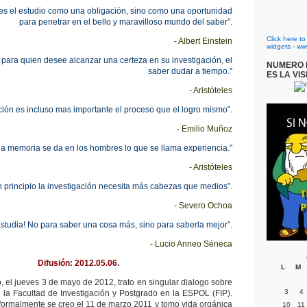
s el estudio como una obligación, sino como una oportunidad
para penetrar en el bello y maravilloso mundo del saber”.
Click here t
- Albert Einstein
widgets
-
ww
 para quien desee alcanzar una certeza en su investigación, el
NUMERO D
saber dudar a tiempo."
ES LA VIS
- Aristóteles
ación es incluso mas importante el proceso que el logro mismo”.
- Emilio Muñoz
 la memoria se da en los hombres lo que se llama experiencia."
- Aristóteles
 principio la investigación necesita más cabezas que medios”.
- Severo Ochoa
studia! No para saber una cosa más, sino para saberla mejor”.
- Lucio Anneo Séneca
Difusión: 2012.05.06.
L
M
, el jueves 3 de mayo de 2012, trato en singular dialogo sobre
3
4
de la Facultad de Investigación y Postgrado en la ESPOL (FIP).
formalmente se creo el 11 de marzo 2011 y tomo vida orgánica
10
11