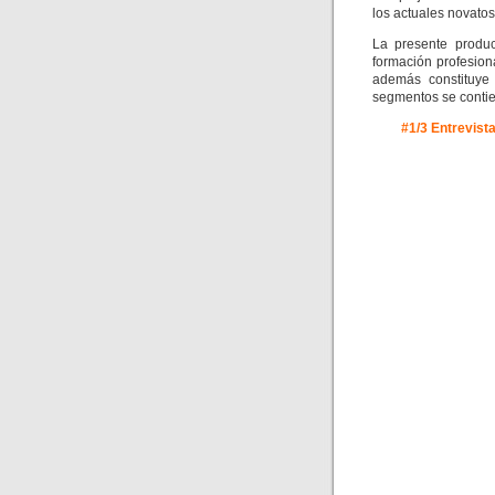
los actuales novato
La presente produc
formación profesion
además constituye
segmentos se contien
#1/3 Entrevist