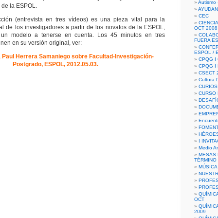
Autismo 
s de la ESPOL.
AYUDAN
CEC
ción (entrevista en tres vídeos) es una pieza vital para la
CIENCIA
al de los investigadores a partir de los novatos de la ESPOL,
OCT 2008
 un modelo a tenerse en cuenta. Los 45 minutos en tres
COLAB
FUERA E
en en su versión original, ver:
CONFER
ESPOL /
a Paul Herrera Samaniego sobre Facultad-Investigación-
CPQG I 
Postgrado, ESPOL, 2012.05.03.
CPQG I
CSECT 2
Cultura D
CURIOS
CURSO P
DESAFÍ
DOCUME
EMPREN
Encuent
FOMENT
HÉROES
I INVIT
Medio A
MESAS 
TÉRMINO
MÚSICA
NUEST
PROFES
PROFES
QUÍMIC
OCT
QUÍMIC
2009