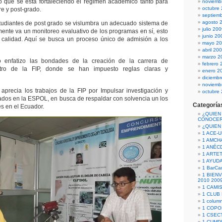
o que se está fortaleciendo el régimen académico tanto para
noviemb
octubre
re y post-grado.
septiem
agosto 
studiantes de post grado se vislumbra un adecuado sistema de
julio 20
mente va un monitoreo evaluativo de los programas en sí, esto
junio 20
 calidad. Aquí se busca un proceso único de admisión a los
mayo 2
abril 20
marzo 2
 enfatizo las bondades de la creación de la carrera de
febrero 
ntro de la FIP, donde se han impuesto reglas claras y
enero 2
diciemb
noviemb
 aprecia los trabajos de la FIP por Impulsar investigación y
octubre
grados en la ESPOL, en busca de respaldar con solvencia un los
Categoría
s en el Ecuador.
¿QUIEN
CONOCE
¿QUIEN
1 ACE-
1 AMCH
1 ANÉC
1 ARTE
1 AYUD
1 BarCa
1 BIEN
2010 200
1 CAMI
1 CLUB
1 column
1 COPO
1 CSECT
1 CUM