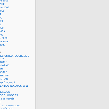
re 2009
 2009
bre 2009
2009
09
09
009
09
009
2009
009
re 2008
re 2008
 2008
s
 ES USTED? QUEREMOS
RLO
 SOY?
UNIAPAC
AM
DOTAS
TERAPIA
ANTIAS
mp Guayaquil
VENIDOS NOVATOS 2011
9
SETAZOS
 DE BLOGGERS
a de opinión
L
 2011 2010 2009
PLEAÑEROS