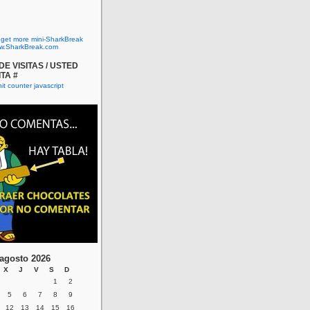
o get more mini-SharkBreak
w.SharkBreak.com
E VISITAS / USTED
ITA #
agosto 2026
X
J
V
S
D
1
2
5
6
7
8
9
12
13
14
15
16