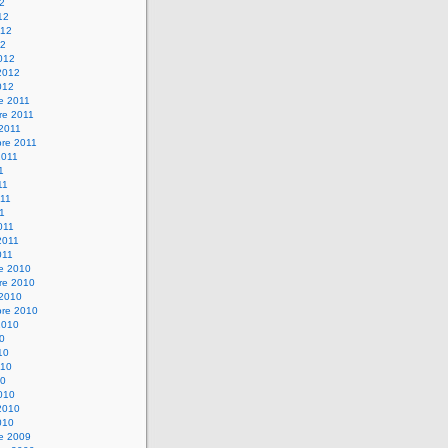
12
12
012
12
012
2012
012
e 2011
re 2011
 2011
bre 2011
2011
1
11
11
11
011
2011
011
re 2010
re 2010
 2010
bre 2010
2010
10
10
010
10
010
2010
010
re 2009