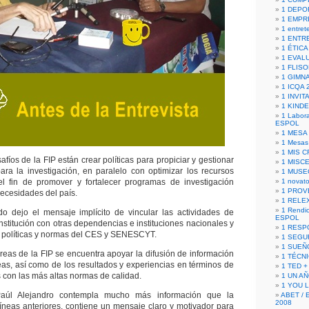
1 DEPO
1 EMPR
1 entret
1 ENTR
1 ÉTICA 
1 EVAL
1 FLISO
1 GIMN
1 ICQA 
1 INVIT
1 KIND
1 Labora
ESPOL
1 MESA
1 Mesas
1 MIS 
safíos de la FIP están crear políticas para propiciar y gestionar
1 MISC
ra la investigación, en paralelo con optimizar los recursos
1 MUSE
el fin de promover y fortalecer programas de investigación
1 novato
1 PROV
necesidades del país.
1 RELE
1 Rendic
do dejo el mensaje implícito de vincular las actividades de
ESPOL
Institución con otras dependencias e instituciones nacionales y
1 RESP
as políticas y normas del CES y SENESCYT.
1 SEGU
1 SUEÑ
areas de la FIP se encuentra apoyar la difusión de información
1 TÉCN
eas, así como de los resultados y experiencias en términos de
1 TED +
 con las más altas normas de calidad.
1 UN A
1 YOU 
aúl Alejandro contempla mucho más información que la
ABET / 
2008
íneas anteriores, contiene un mensaje claro y motivador para