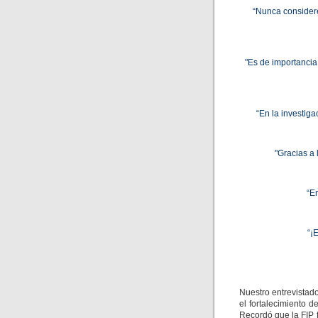
“Nunca considere
"Es de importancia
“En la investig
"Gracias a
“En
“¡E
Nuestro entrevistado
el fortalecimiento 
Recordó que la FIP 