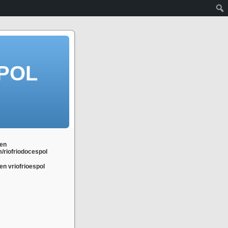
POL
en
m/riofriodocespol
n vriofrioespol