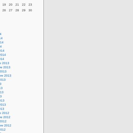
19
20
21
22
23
26
27
28
29
30
14
14
014
14
014
2014
014
re 2013
re 2013
 2013
bre 2013
2013
13
13
013
13
013
2013
013
re 2012
re 2012
 2012
bre 2012
2012