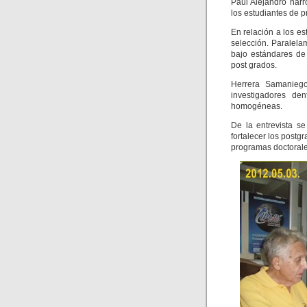
Paúl Alejandro narr
los estudiantes de p
En relación a los e
selección. Paralela
bajo estándares de
post grados.
Herrera Samaniego
investigadores de
homogéneas.
De la entrevista se
fortalecer los post
programas doctorale