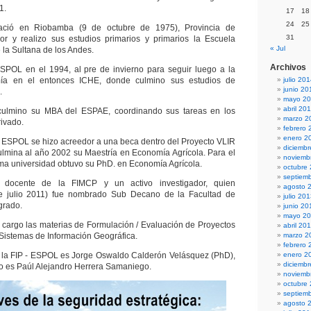
1.
17
18
24
25
nació en Riobamba (9 de octubre de 1975), Provincia de
31
r y realizo sus estudios primarios y primarios la Escuela
« Jul
la Sultana de los Andes.
Archivos
ESPOL en el 1994, al pre de invierno para seguir luego a la
ía en el entonces ICHE, donde culmino sus estudios de
julio 20
junio 20
.
mayo 2
abril 20
culmino su MBA del ESPAE, coordinando sus tareas en los
marzo 2
rivado.
febrero 
enero 2
 ESPOL se hizo acreedor a una beca dentro del Proyecto VLIR
diciemb
lmina al año 2002 su Maestría en Economía Agrícola. Para el
noviemb
ma universidad obtuvo su PhD. en Economía Agrícola.
octubre
septiem
 docente de la FIMCP y un activo investigador, quien
agosto 
e julio 2011) fue nombrado Sub Decano de la Facultad de
julio 20
grado.
junio 20
mayo 2
 cargo las materias de Formulación / Evaluación de Proyectos
abril 20
 Sistemas de Información Geográfica.
marzo 2
febrero 
e la FIP - ESPOL es Jorge Oswaldo Calderón Velásquez (PhD),
enero 2
diciemb
o es Paúl Alejandro Herrera Samaniego.
noviemb
octubre
septiem
agosto 