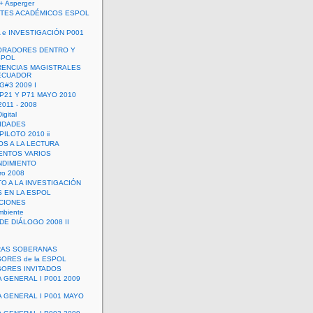
+ Asperger
TES ACADÉMICOS ESPOL
 e INVESTIGACIÓN P001
ORADORES DENTRO Y
SPOL
ENCIAS MAGISTRALES
 ECUADOR
G#3 2009 I
 P21 Y P71 MAYO 2010
011 - 2008
igital
IDADES
ILOTO 2010 ii
OS A LA LECTURA
NTOS VARIOS
DIMIENTO
ro 2008
O A LA INVESTIGACIÓN
 EN LA ESPOL
ACIONES
mbiente
DE DIÁLOGO 2008 II
RAS SOBERANAS
ORES de la ESPOL
ORES INVITADOS
A GENERAL I P001 2009
A GENERAL I P001 MAYO