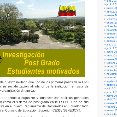
julio 20
junio 20
mayo 2
abril 20
marzo 2
febrero 
enero 2
diciembr
noviemb
octubre
septiem
agosto 
julio 201
junio 20
mayo 20
abril 20
marzo 2
febrero 
enero 2
diciemb
noviemb
octubre
septiem
 de nuestro invitado que uno de los primeros pasos de la FIP -
agosto 
su sociabilización al interior de la institución, en vista de
julio 20
 y organización dinámica.
junio 20
mayo 2
FIP tiende a organizar y fortalecer con políticas generales
abril 20
ción como el sistema de post grado en la ESPOL. Uno de sus
marzo 2
 está en el nuevo Reglamento de Doctorados en Ecuador, todo
febrero 
on el Consejo de Educación Superior (CES) y SENESCYT.
enero 2
diciemb