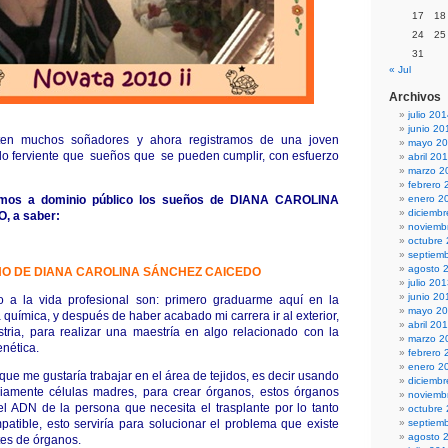
17
18
24
25
31
« Jul
Archivos
julio 20
junio 20
en muchos soñadores y ahora registramos de una joven
mayo 2
lo ferviente que sueños que se pueden cumplir, con esfuerzo
abril 20
marzo 2
febrero 
amos a dominio público los sueños de
DIANA CAROLINA
enero 2
diciemb
, a
saber:
noviemb
octubre
septiem
agosto 
ÑO DE
DIANA CAROLINA SÁNCHEZ CAICEDO
julio 20
junio 20
o a la vida profesional son: primero graduarme aquí en la
mayo 2
química, y después de haber acabado mi carrera ir al exterior,
abril 20
tria, para realizar una maestría en algo relacionado con la
marzo 2
enética.
febrero 
enero 2
que me gustaría trabajar en el área de tejidos, es decir usando
diciemb
riamente células madres, para crear órganos, estos órganos
noviemb
l ADN de la persona que necesita el trasplante por lo tanto
octubre
patible, esto serviría para solucionar el problema que existe
septiem
agosto 
tes de órganos.