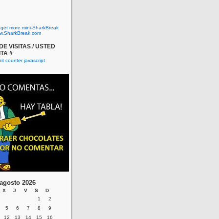
o get more mini-SharkBreak
w.SharkBreak.com
E VISITAS / USTED
ITA #
agosto 2026
X
J
V
S
D
1
2
5
6
7
8
9
12
13
14
15
16