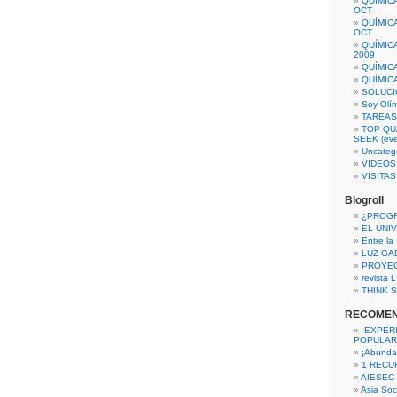
QUÍMIC
OCT
QUÍMIC
OCT
QUÍMIC
2009
QUÍMIC
QUÍMIC
SOLUCI
Soy Olí
TAREAS 
TOP QU
SEEK (eve
Uncateg
VIDEOS
VISITA
Blogroll
¿PROG
EL UNI
Entre la
LUZ GA
PROYE
revista
THINK S
RECOME
-EXPER
POPULAR
¡Abunda
1 RECURS
AIESEC
Asia Soci