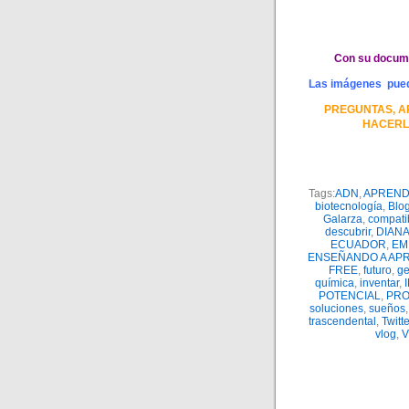
Con su documen
Las imágenes pueden
PREGUNTAS, A
HACERL
Tags:
ADN
,
APREND
biotecnología
,
Blog
Galarza
,
compati
descubrir
,
DIAN
ECUADOR
,
EM
ENSEÑANDO A AP
FREE
,
futuro
,
ge
química
,
inventar
,
POTENCIAL
,
PR
soluciones
,
sueños
trascendental
,
Twitte
vlog
,
V