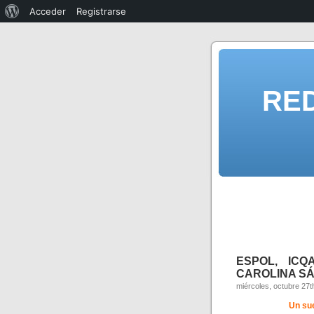
Acceder
Registrarse
RE
ESPOL, ICQ
CAROLINA SÁ
miércoles, octubre 27t
Un su