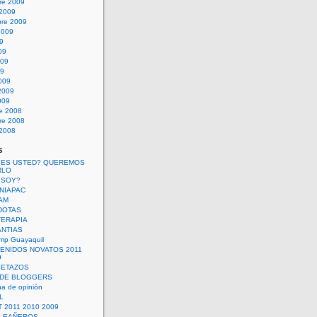
re 2009
 2009
bre 2009
2009
09
09
009
09
009
2009
009
re 2008
re 2008
 2008
s
 ES USTED? QUEREMOS
RLO
 SOY?
UNIAPAC
AM
DOTAS
TERAPIA
ANTIAS
mp Guayaquil
VENIDOS NOVATOS 2011
9
SETAZOS
 DE BLOGGERS
a de opinión
L
 2011 2010 2009
PLEAÑEROS