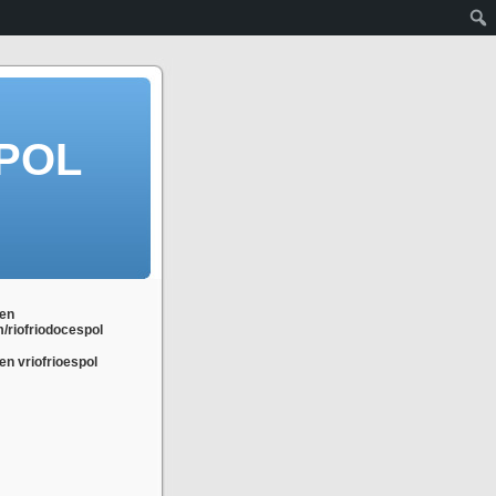
POL
en
m/riofriodocespol
n vriofrioespol