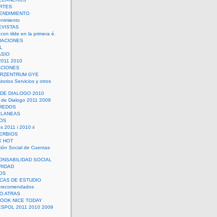
RTES
ENDIMIENTO
enimiento
EVISTAS
con tilde en la primera é.
UACIONES
L
ASIO
2011 2010
ACIONES
ERZENTRUM GYE
torios Servicios y otros
 DE DIALOGO 2010
 de Dialogo 2011 2009
CREDOS
ELANEAS
OS
s 2011 i 2010 ii
ERBIOS
X HOT
ión Social de Cuentas
ONSABILIDAD SOCIAL
RIDAD
OS
ICAS DE ESTUDIO
 recomendados
ÑO ATRAS
LOOK NICE TODAY
ESPOL 2011 2010 2009