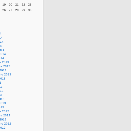
19
20
21
22
23
26
27
28
29
30
14
14
014
14
014
2014
014
re 2013
re 2013
 2013
bre 2013
2013
13
13
013
13
013
2013
013
re 2012
re 2012
 2012
bre 2012
2012