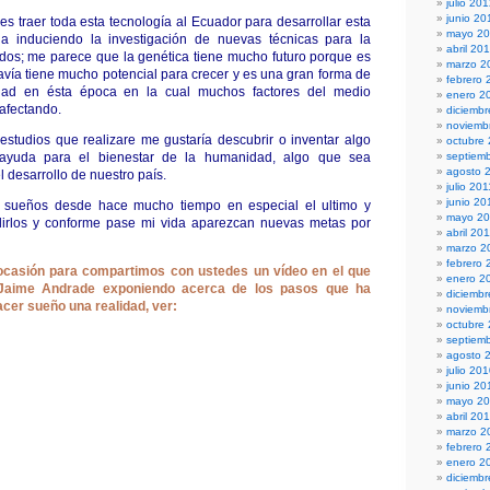
julio 20
junio 20
es traer toda esta tecnología al Ecuador para desarrollar esta
mayo 2
a induciendo la investigación de nuevas técnicas para la
abril 20
idos; me parece que la genética tiene mucho futuro porque es
marzo 2
avía tiene mucho potencial para crecer y es una gran forma de
febrero 
dad en ésta época en la cual muchos factores del medio
enero 2
afectando.
diciembr
noviemb
estudios que realizare me gustaría descubrir o inventar algo
octubre
yuda para el bienestar de la humanidad, algo que sea
septiem
agosto 
l desarrollo de nuestro país.
julio 201
junio 20
 sueños desde hace mucho tiempo en especial el ultimo y
mayo 20
irlos y conforme pase mi vida aparezcan nuevas metas por
abril 20
marzo 2
febrero 
casión para compartimos con ustedes un vídeo en el que
enero 2
 Jaime Andrade exponiendo acerca de los pasos que ha
diciemb
cer sueño una realidad, ver:
noviemb
octubre
septiem
agosto 
julio 20
junio 20
mayo 2
abril 20
marzo 2
febrero 
enero 2
diciemb