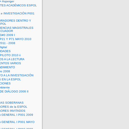
+ Asperger
TES ACADÉMICOS ESPOL
 e INVESTIGACIÓN P001
ORADORES DENTRO Y
SPOL
ENCIAS MAGISTRALES
 ECUADOR
G#3 2009 I
 P21 Y P71 MAYO 2010
011 - 2008
igital
IDADES
ILOTO 2010 ii
OS A LA LECTURA
NTOS VARIOS
DIMIENTO
ro 2008
O A LA INVESTIGACIÓN
 EN LA ESPOL
ACIONES
mbiente
DE DIÁLOGO 2008 II
RAS SOBERANAS
ORES de la ESPOL
ORES INVITADOS
A GENERAL I P001 2009
A GENERAL I P001 MAYO