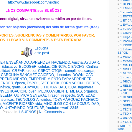
http://www.facebook.com/vriofrio
1 DEPO
1 EMPR
¿NOS COMPARTE sus SUEÑOS?
1 entret
1 ENTR
to digital, sírvase enviarnos también un par de fotos.
1 ÉTICA 
1 EVAL
 ser bajados (download) del sitio de forma gratuita (free).
1 FLISO
1 GIMN
PORTES, SUGERENCIAS Y COMENTARIOS, POR FAVOR,
1 ICQA 
OS LLEGAR VÍA COMMENTS A ESTA ENTRADA.
1 INVIT
1 KIND
Escucha
1 Labora
este post
ESPOL
1 MESA
1 Mesas
ER ENSEÑANDO
,
APRENDER HACIENDO
,
Austria
,
AYUDAR
,
1 MIS 
 Educativo
,
BLOGGER
,
células
,
CIENCIA
,
CIENCIAS
,
Cinthia
1 MISC
bilidad
,
CREAR
,
crecer
,
CSECT
,
CTQG I
,
cumplir
,
descargar
,
1 MUSE
A CAROLINA SÀNCHEZ CAICEDO
,
donantes
,
DOWNLOAD
,
1 novato
PRENDIMIENTO
,
EMPRENDIMIENTO PARA APRENDER
,
1 PROV
RENDER
,
época
,
ESPOL
,
FACEBOOK
,
FORMACIÓN LIDERES
,
1 RELE
nética
,
gratis
,
GUAYAQUIL
,
HUMANIDAD
,
ICQA
,
ingeniera
1 Rendic
INVESTIGACIÓN
,
joven
,
MEDIO AMBIENTE
,
METAS
,
órganos
,
ESPOL
OBLEMA
,
QUÍMICA GENERAL I
,
razón
,
respecto
,
SOCIEDAD
,
1 RESP
,
técnicas
,
TECNOLOGÍA
,
tejidos
,
TOYA MÁRQUEZ PACHECO
,
1 SEGU
r
,
VICENTE RIOFRÍO
,
vida
,
VÍNCULOS CON LA COMUNIDAD
,
1 SUEÑ
OLUNTARIADO
,
YOUTUBE
,
Youtube +vart12345
1 TÉCN
Posted in
1 SUEÑOS
|
No Comments »
1 TED +
1 UN A
1 YOU 
ABET / 
2008