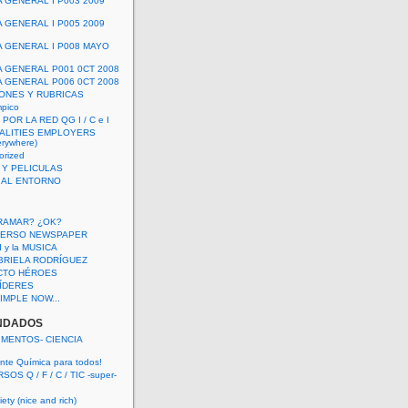
A GENERAL I P003 2009
A GENERAL I P005 2009
A GENERAL I P008 MAYO
A GENERAL P001 0CT 2008
A GENERAL P006 0CT 2008
ONES Y RUBRICAS
mpico
POR LA RED QG I / C e I
ALITIES EMPLOYERS
rywhere)
orized
 Y PELICULAS
S AL ENTORNO
RAMAR? ¿OK?
VERSO NEWSPAPER
 I y la MUSICA
BRIELA RODRÍGUEZ
CTO HÉROES
 LÍDERES
IMPLE NOW...
NDADOS
IMENTOS- CIENCIA
nte Química para todos!
OS Q / F / C / TIC -super-
ety (nice and rich)