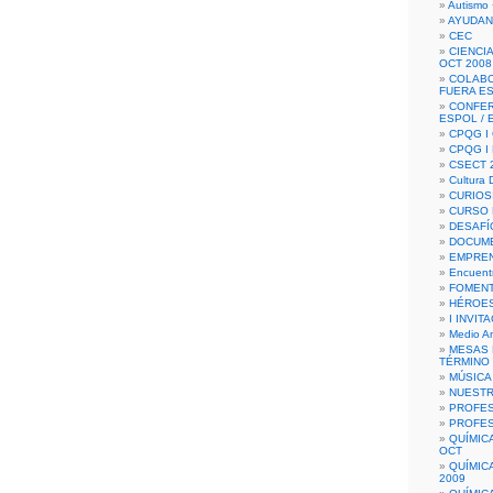
Autismo 
AYUDAN
CEC
CIENCIA
OCT 2008
COLAB
FUERA E
CONFER
ESPOL /
CPQG I 
CPQG I
CSECT 2
Cultura D
CURIOS
CURSO P
DESAFÍ
DOCUME
EMPREN
Encuent
FOMENT
HÉROES
I INVIT
Medio A
MESAS 
TÉRMINO
MÚSICA
NUEST
PROFES
PROFES
QUÍMIC
OCT
QUÍMIC
2009