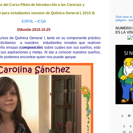
e del Curso Piloto de Introducción a las Ciencias y
para estudiantes novatos de Química General I, 2010 ii)
Click here t
widgets
-
ww
ESPOL
–
ICQA
NUMERO D
Difusión 2010.10.25
ES LA VIS
 cursos de Química General I, tanto en su componente práctico
solicitamos a nuestros estudiantes novatos que realicen
eño ensayo (
composición
) sobre cuáles son sus sueños, esto
sus aspiraciones y metas. Al dar a conocer nuestros sueños,
to podemos encontrar quien nos puede apoyar.
L
M
3
4
10
11