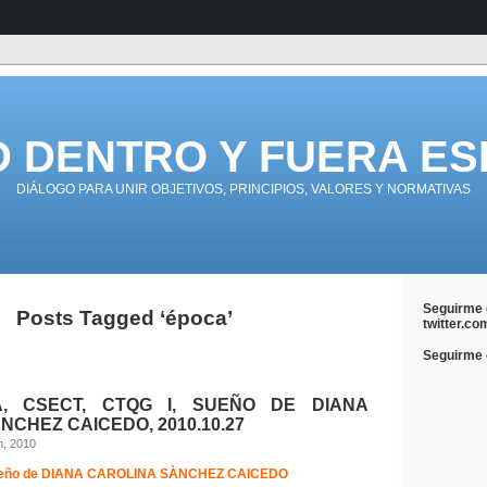
D DENTRO Y FUERA ES
DIÁLOGO PARA UNIR OBJETIVOS, PRINCIPIOS, VALORES Y NORMATIVAS
Seguirme 
Posts Tagged ‘época’
twitter.co
Seguirme e
A, CSECT, CTQG I, SUEÑO DE DIANA
NCHEZ CAICEDO, 2010.10.27
h, 2010
eño de
DIANA CAROLINA SÀNCHEZ CAICEDO