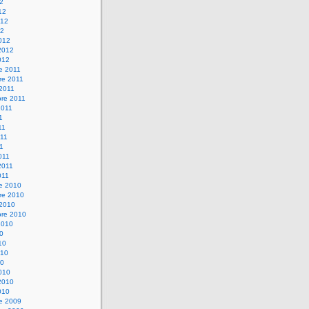
12
12
012
12
012
2012
012
e 2011
re 2011
 2011
bre 2011
2011
1
11
11
11
011
2011
011
re 2010
re 2010
 2010
bre 2010
2010
10
10
010
10
010
2010
010
re 2009