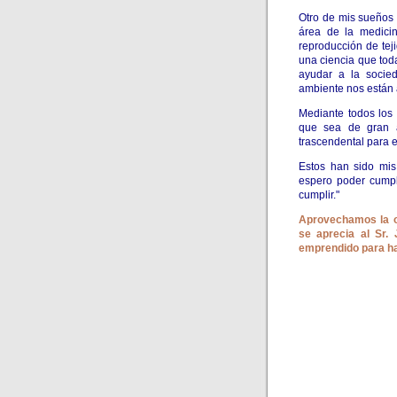
Otro de mis sueños 
área de la medicin
reproducción de tej
una ciencia que tod
ayudar a la socie
ambiente nos están 
Mediante todos los 
que sea de gran a
trascendental para e
Estos han sido mis
espero poder cumpl
cumplir."
Aprovechamos la o
se aprecia al Sr.
emprendido para ha