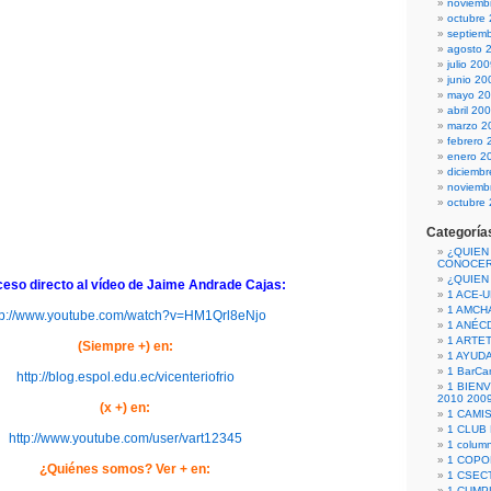
noviemb
octubre
septiem
agosto 
julio 20
junio 20
mayo 2
abril 20
marzo 2
febrero 
enero 2
diciemb
noviemb
octubre
Categoría
¿QUIEN
CONOCE
¿QUIEN
ceso directo al vídeo de Jaime Andrade Cajas:
1 ACE-
1 AMCH
tp://www.youtube.com/watch?v=HM1Qrl8eNjo
1 ANÉC
1 ARTE
(Siempre +) en:
1 AYUD
1 BarCa
http://blog.espol.edu.ec/vicenteriofrio
1 BIEN
2010 200
(x +) en:
1 CAMI
1 CLUB
http://www.youtube.com/user/vart12345
1 column
1 COPO
¿Quiénes somos? Ver + en:
1 CSECT
1 CUM