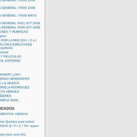
A GENERAL I P003 2009
A GENERAL I P005 2009
A GENERAL I P008 MAYO
A GENERAL P001 0CT 2008
A GENERAL P006 0CT 2008
ONES Y RUBRICAS
mpico
POR LA RED QG I / C e I
ALITIES EMPLOYERS
rywhere)
orized
 Y PELICULAS
S AL ENTORNO
RAMAR? ¿OK?
VERSO NEWSPAPER
 I y la MUSICA
BRIELA RODRÍGUEZ
CTO HÉROES
 LÍDERES
IMPLE NOW...
NDADOS
IMENTOS- CIENCIA
nte Química para todos!
OS Q / F / C / TIC -super-
ety (nice and rich)