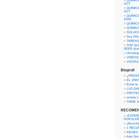
QUÍMIC
OCT
QUÍMIC
OCT
QUÍMIC
2009
QUÍMIC
QUÍMIC
SOLUCI
Soy Olí
TAREAS 
TOP QU
SEEK (eve
Uncateg
VIDEOS
VISITA
Blogroll
¿PROG
EL UNI
Entre la
LUZ GA
PROYE
revista
THINK S
RECOME
-EXPER
POPULAR
¡Abunda
1 RECURS
AIESEC
Asia Soci