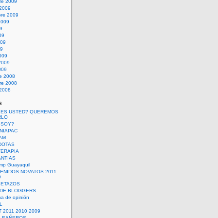
re 2009
 2009
bre 2009
2009
09
09
009
09
009
2009
009
re 2008
re 2008
 2008
s
 ES USTED? QUEREMOS
RLO
 SOY?
UNIAPAC
AM
DOTAS
TERAPIA
ANTIAS
mp Guayaquil
VENIDOS NOVATOS 2011
9
SETAZOS
 DE BLOGGERS
a de opinión
L
 2011 2010 2009
PLEAÑEROS