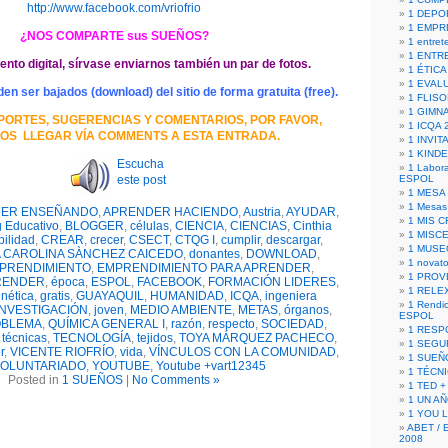
http://www.facebook.com/vriofrio
1 DEPO
1 EMPR
¿NOS COMPARTE sus SUEÑOS?
1 entret
1 ENTR
to digital, sírvase enviarnos también un par de fotos.
1 ÉTICA 
1 EVAL
 ser bajados (download) del sitio de forma gratuita (free).
1 FLISO
1 GIMN
PORTES, SUGERENCIAS Y COMENTARIOS, POR FAVOR,
1 ICQA 
OS LLEGAR VÍA COMMENTS A ESTA ENTRADA.
1 INVIT
1 KIND
Escucha
1 Labora
este post
ESPOL
1 MESA
1 Mesas
ER ENSEÑANDO
,
APRENDER HACIENDO
,
Austria
,
AYUDAR
,
1 MIS 
 Educativo
,
BLOGGER
,
células
,
CIENCIA
,
CIENCIAS
,
Cinthia
1 MISC
bilidad
,
CREAR
,
crecer
,
CSECT
,
CTQG I
,
cumplir
,
descargar
,
1 MUSE
A CAROLINA SÀNCHEZ CAICEDO
,
donantes
,
DOWNLOAD
,
1 novato
PRENDIMIENTO
,
EMPRENDIMIENTO PARA APRENDER
,
1 PROV
RENDER
,
época
,
ESPOL
,
FACEBOOK
,
FORMACIÓN LIDERES
,
1 RELE
nética
,
gratis
,
GUAYAQUIL
,
HUMANIDAD
,
ICQA
,
ingeniera
1 Rendic
INVESTIGACIÓN
,
joven
,
MEDIO AMBIENTE
,
METAS
,
órganos
,
ESPOL
OBLEMA
,
QUÍMICA GENERAL I
,
razón
,
respecto
,
SOCIEDAD
,
1 RESP
,
técnicas
,
TECNOLOGÍA
,
tejidos
,
TOYA MÁRQUEZ PACHECO
,
1 SEGU
r
,
VICENTE RIOFRÍO
,
vida
,
VÍNCULOS CON LA COMUNIDAD
,
1 SUEÑ
OLUNTARIADO
,
YOUTUBE
,
Youtube +vart12345
1 TÉCN
Posted in
1 SUEÑOS
|
No Comments »
1 TED +
1 UN A
1 YOU 
ABET / 
2008