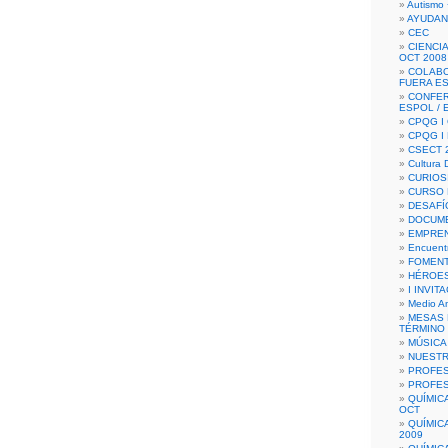
Autismo 
AYUDAN
CEC
CIENCIA
OCT 2008
COLAB
FUERA E
CONFER
ESPOL /
CPQG I 
CPQG I
CSECT 2
Cultura D
CURIOS
CURSO P
DESAFÍ
DOCUME
EMPREN
Encuent
FOMENT
HÉROES
I INVIT
Medio A
MESAS 
TÉRMINO
MÚSICA
NUEST
PROFES
PROFES
QUÍMIC
OCT
QUÍMIC
2009