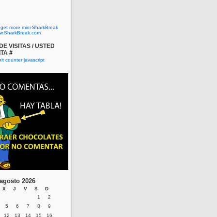
o get more mini-SharkBreak
w.SharkBreak.com
E VISITAS / USTED
ITA #
agosto 2026
X
J
V
S
D
1
2
5
6
7
8
9
12
13
14
15
16