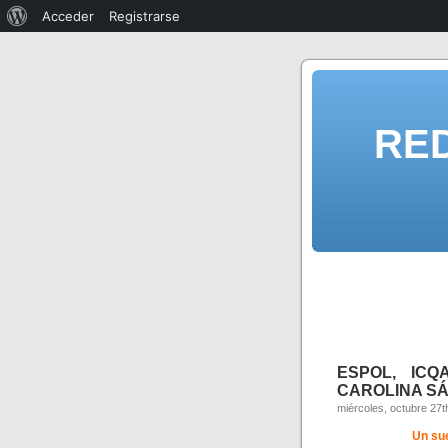
Acceder
Registrarse
RE
ESPOL, ICQ
CAROLINA SÁ
miércoles, octubre 27t
Un su