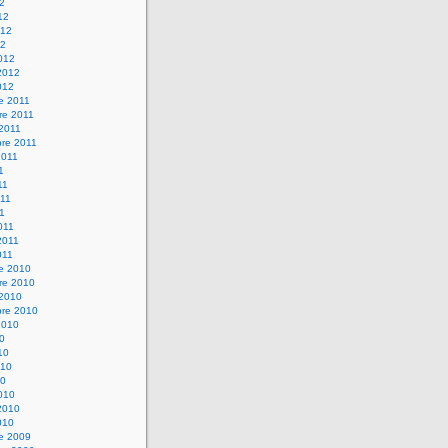
12
12
012
12
012
2012
012
e 2011
re 2011
 2011
bre 2011
2011
1
11
11
11
011
2011
011
re 2010
re 2010
 2010
bre 2010
2010
10
10
010
10
010
2010
010
re 2009