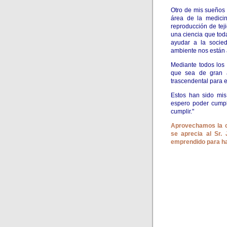
Otro de mis sueños 
área de la medicin
reproducción de tej
una ciencia que tod
ayudar a la socie
ambiente nos están 
Mediante todos los 
que sea de gran a
trascendental para e
Estos han sido mis
espero poder cumpl
cumplir."
Aprovechamos la o
se aprecia al Sr.
emprendido para ha