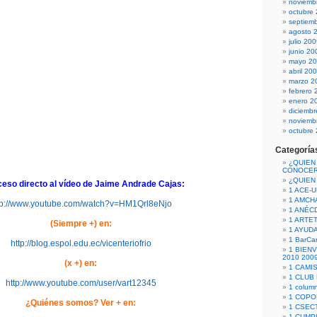
noviemb
octubre
septiem
agosto 
julio 20
junio 20
mayo 2
abril 20
marzo 2
febrero 
enero 2
diciemb
noviemb
octubre
Categoría
¿QUIEN
CONOCE
¿QUIEN
ceso directo al vídeo de Jaime Andrade Cajas:
1 ACE-
1 AMCH
tp://www.youtube.com/watch?v=HM1Qrl8eNjo
1 ANÉC
1 ARTE
(Siempre +) en:
1 AYUD
1 BarCa
http://blog.espol.edu.ec/vicenteriofrio
1 BIEN
2010 200
(x +) en:
1 CAMI
1 CLUB
http://www.youtube.com/user/vart12345
1 column
1 COPO
¿Quiénes somos? Ver + en:
1 CSECT
1 CUM