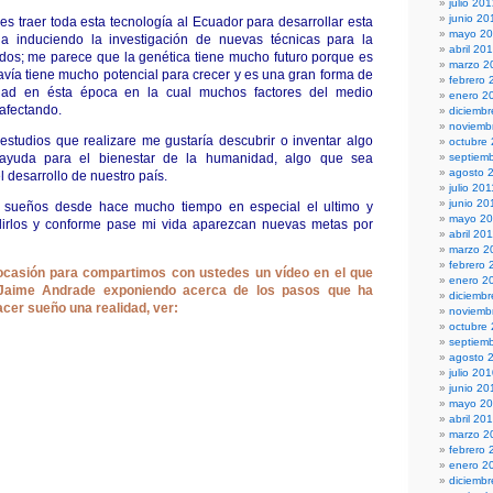
julio 20
junio 20
es traer toda esta tecnología al Ecuador para desarrollar esta
mayo 2
a induciendo la investigación de nuevas técnicas para la
abril 20
idos; me parece que la genética tiene mucho futuro porque es
marzo 2
avía tiene mucho potencial para crecer y es una gran forma de
febrero 
dad en ésta época en la cual muchos factores del medio
enero 2
afectando.
diciembr
noviemb
estudios que realizare me gustaría descubrir o inventar algo
octubre
yuda para el bienestar de la humanidad, algo que sea
septiem
agosto 
l desarrollo de nuestro país.
julio 201
junio 20
 sueños desde hace mucho tiempo en especial el ultimo y
mayo 20
irlos y conforme pase mi vida aparezcan nuevas metas por
abril 20
marzo 2
febrero 
casión para compartimos con ustedes un vídeo en el que
enero 2
 Jaime Andrade exponiendo acerca de los pasos que ha
diciemb
cer sueño una realidad, ver:
noviemb
octubre
septiem
agosto 
julio 20
junio 20
mayo 2
abril 20
marzo 2
febrero 
enero 2
diciemb