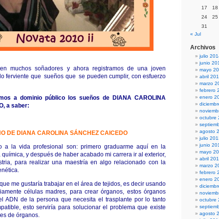
17
18
24
25
31
« Jul
Archivos
julio 20
junio 20
en muchos soñadores y ahora registramos de una joven
mayo 2
lo ferviente que sueños que se pueden cumplir, con esfuerzo
abril 20
marzo 2
febrero 
amos a dominio público los sueños de
DIANA CAROLINA
enero 2
diciemb
, a
saber:
noviemb
octubre
septiem
agosto 
ÑO DE
DIANA CAROLINA SÁNCHEZ CAICEDO
julio 20
junio 20
o a la vida profesional son: primero graduarme aquí en la
mayo 2
química, y después de haber acabado mi carrera ir al exterior,
abril 20
tria, para realizar una maestría en algo relacionado con la
marzo 2
enética.
febrero 
enero 2
que me gustaría trabajar en el área de tejidos, es decir usando
diciemb
riamente células madres, para crear órganos, estos órganos
noviemb
l ADN de la persona que necesita el trasplante por lo tanto
octubre
patible, esto serviría para solucionar el problema que existe
septiem
agosto 
tes de órganos.