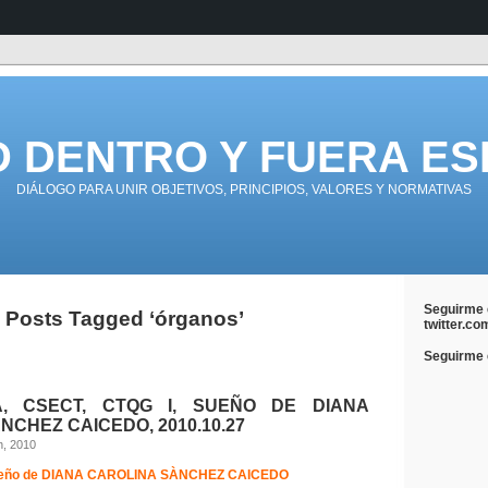
D DENTRO Y FUERA ES
DIÁLOGO PARA UNIR OBJETIVOS, PRINCIPIOS, VALORES Y NORMATIVAS
Seguirme 
Posts Tagged ‘órganos’
twitter.co
Seguirme e
A, CSECT, CTQG I, SUEÑO DE DIANA
NCHEZ CAICEDO, 2010.10.27
h, 2010
eño de
DIANA CAROLINA SÀNCHEZ CAICEDO