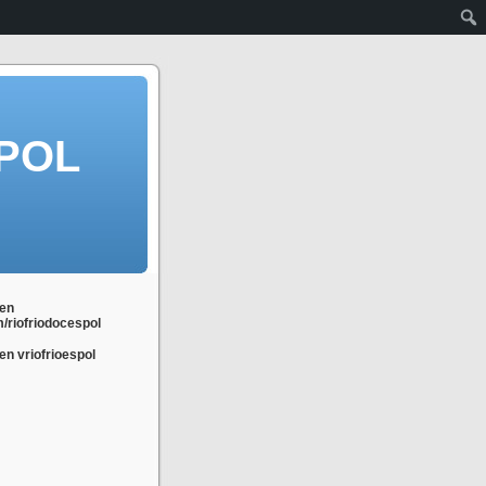
POL
en
m/riofriodocespol
n vriofrioespol