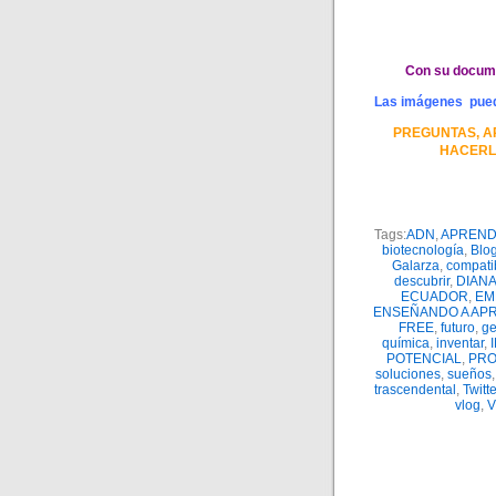
Con su documen
Las imágenes pueden
PREGUNTAS, A
HACERL
Tags:
ADN
,
APREND
biotecnología
,
Blog
Galarza
,
compati
descubrir
,
DIAN
ECUADOR
,
EM
ENSEÑANDO A AP
FREE
,
futuro
,
ge
química
,
inventar
,
POTENCIAL
,
PR
soluciones
,
sueños
trascendental
,
Twitte
vlog
,
V