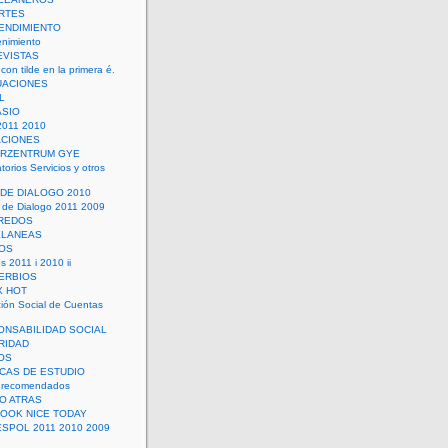
RTES
ENDIMIENTO
enimiento
EVISTAS
con tilde en la primera é.
UACIONES
L
ASIO
2011 2010
ACIONES
ERZENTRUM GYE
torios Servicios y otros
 DE DIALOGO 2010
 de Dialogo 2011 2009
CREDOS
ELANEAS
OS
s 2011 i 2010 ii
ERBIOS
X HOT
ión Social de Cuentas
ONSABILIDAD SOCIAL
RIDAD
OS
ICAS DE ESTUDIO
 recomendados
ÑO ATRAS
LOOK NICE TODAY
ESPOL 2011 2010 2009