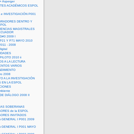
+ Asperger
TES ACADÉMICOS ESPOL
 e INVESTIGACIÓN P001
ORADORES DENTRO Y
SPOL
ENCIAS MAGISTRALES
 ECUADOR
G#3 2009 I
 P21 Y P71 MAYO 2010
011 - 2008
igital
IDADES
ILOTO 2010 ii
OS A LA LECTURA
NTOS VARIOS
DIMIENTO
ro 2008
O A LA INVESTIGACIÓN
 EN LA ESPOL
ACIONES
mbiente
DE DIÁLOGO 2008 II
RAS SOBERANAS
ORES de la ESPOL
ORES INVITADOS
A GENERAL I P001 2009
A GENERAL I P001 MAYO