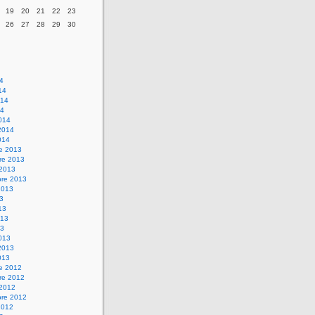
19
20
21
22
23
26
27
28
29
30
14
14
014
14
014
2014
014
re 2013
re 2013
 2013
bre 2013
2013
13
13
013
13
013
2013
013
re 2012
re 2012
 2012
bre 2012
2012