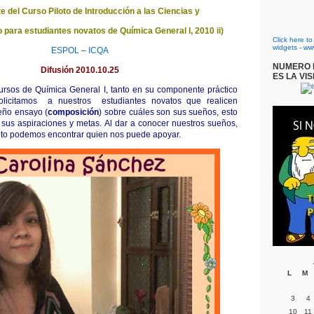
e del Curso Piloto de Introducción a las Ciencias y
para estudiantes novatos de Química General I, 2010 ii)
Click here t
widgets
-
ww
ESPOL
–
ICQA
NUMERO D
Difusión 2010.10.25
ES LA VIS
 cursos de Química General I, tanto en su componente práctico
solicitamos a nuestros estudiantes novatos que realicen
eño ensayo (
composición
) sobre cuáles son sus sueños, esto
sus aspiraciones y metas. Al dar a conocer nuestros sueños,
to podemos encontrar quien nos puede apoyar.
L
M
3
4
10
11