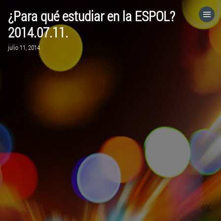
¿Para qué estudiar en la ESPOL?
HOME
2014.07.11.
julio 11, 2014
CATEGORÍAS
IR A
VISITA EL SITIO WEB