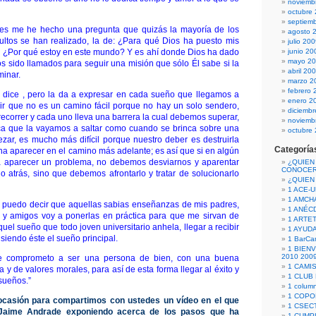
noviemb
octubre
septiem
s me he hecho una pregunta que quizás la mayoría de los
agosto 
ultos se han realizado, la de: ¿Para qué Dios ha puesto mis
julio 20
a?, ¿Por qué estoy en este mundo? Y es ahí donde Dios ha dado
junio 20
mayo 2
 sido llamados para seguir una misión que sólo Él sabe si la
abril 20
minar.
marzo 2
febrero 
a dice , pero la da a expresar en cada sueño que llegamos a
enero 2
cir que no es un camino fácil porque no hay un solo sendero,
diciemb
ecorrer y cada uno lleva una barrera la cual debemos superar,
noviemb
ica que la vayamos a saltar como cuando se brinca sobre una
octubre
ezar, es mucho más difícil porque nuestro deber es destruirla
Categoría
ha aparecer en el camino más adelante; es así que si en algún
 aparecer un problema, no debemos desviarnos y aparentar
¿QUIEN
CONOCE
 atrás, sino que debemos afrontarlo y tratar de solucionarlo
¿QUIEN
1 ACE-
1 AMCH
o puedo decir que aquellas sabias enseñanzas de mis padres,
1 ANÉC
s y amigos voy a ponerlas en práctica para que me sirvan de
1 ARTE
quel sueño que todo joven universitario anhela, llegar a recibir
1 AYUD
, siendo éste el sueño principal.
1 BarCa
1 BIEN
2010 200
 comprometo a ser una persona de bien, con una buena
1 CAMI
y de valores morales, para así de esta forma llegar al éxito y
1 CLUB
sueños.”
1 column
1 COPO
casión para compartimos con ustedes un vídeo en el que
1 CSECT
 Jaime Andrade exponiendo acerca de los pasos que ha
1 CUM