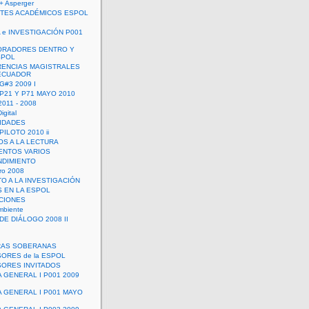
+ Asperger
TES ACADÉMICOS ESPOL
 e INVESTIGACIÓN P001
ORADORES DENTRO Y
SPOL
ENCIAS MAGISTRALES
 ECUADOR
G#3 2009 I
 P21 Y P71 MAYO 2010
011 - 2008
igital
IDADES
ILOTO 2010 ii
OS A LA LECTURA
NTOS VARIOS
DIMIENTO
ro 2008
O A LA INVESTIGACIÓN
 EN LA ESPOL
ACIONES
mbiente
DE DIÁLOGO 2008 II
RAS SOBERANAS
ORES de la ESPOL
ORES INVITADOS
A GENERAL I P001 2009
A GENERAL I P001 MAYO