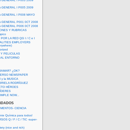
A GENERAL I P003 2009
A GENERAL I P005 2009
A GENERAL I P008 MAYO
A GENERAL P001 0CT 2008
A GENERAL P006 0CT 2008
ONES Y RUBRICAS
mpico
POR LA RED QG I / C e I
ALITIES EMPLOYERS
rywhere)
orized
 Y PELICULAS
S AL ENTORNO
RAMAR? ¿OK?
VERSO NEWSPAPER
 I y la MUSICA
BRIELA RODRÍGUEZ
CTO HÉROES
 LÍDERES
IMPLE NOW...
NDADOS
IMENTOS- CIENCIA
nte Química para todos!
OS Q / F / C / TIC -super-
ety (nice and rich)