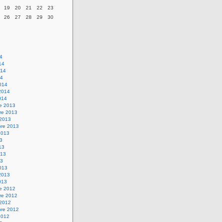
19
20
21
22
23
26
27
28
29
30
14
14
014
14
014
2014
014
re 2013
re 2013
 2013
bre 2013
2013
13
13
013
13
013
2013
013
re 2012
re 2012
 2012
bre 2012
2012