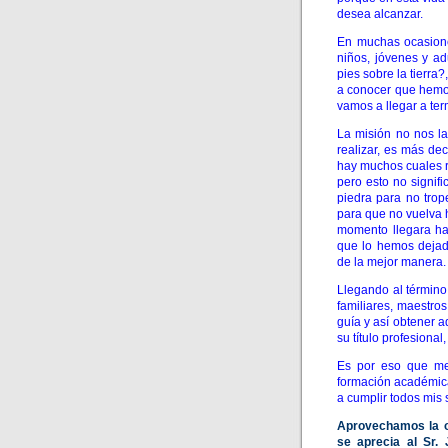
desea alcanzar.
En muchas ocasione
niños, jóvenes y ad
pies sobre la tierr
a conocer que hemos
vamos a llegar a ter
La misión no nos l
realizar, es más de
hay muchos cuales r
pero esto no signif
piedra para no trop
para que no vuelva 
momento llegara ha
que lo hemos dejado
de la mejor manera.
Llegando al términ
familiares, maestro
guía y así obtener a
su título profesional
Es por eso que me
formación académica 
a cumplir todos mis 
Aprovechamos la o
se aprecia al Sr.