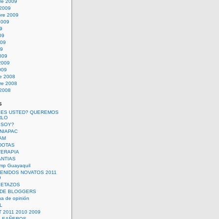
re 2009
 2009
bre 2009
2009
09
09
009
09
009
2009
009
re 2008
re 2008
 2008
s
 ES USTED? QUEREMOS
RLO
 SOY?
UNIAPAC
AM
DOTAS
TERAPIA
ANTIAS
mp Guayaquil
VENIDOS NOVATOS 2011
9
SETAZOS
 DE BLOGGERS
a de opinión
L
 2011 2010 2009
PLEAÑEROS