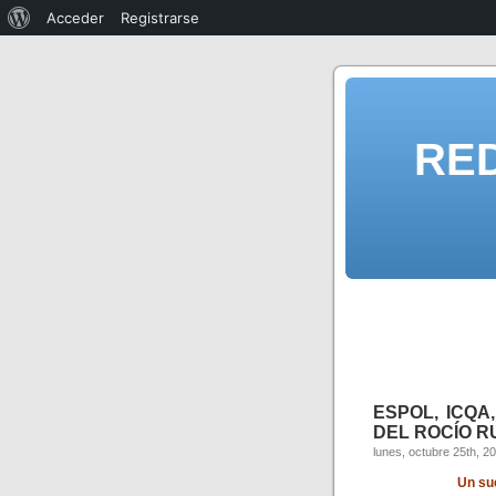
Acceder
Registrarse
RE
ESPOL, ICQA
DEL ROCÍO RU
lunes, octubre 25th, 2
Un su