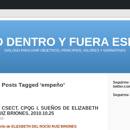
D DENTRO Y FUERA ES
DIÁLOGO PARA UNIR OBJETIVOS, PRINCIPIOS, VALORES Y NORMATIVAS
Seguirme 
Posts Tagged ‘empeño’
twitter.co
Seguirme e
, CSECT, CPQG I, SUEÑOS DE ELIZABETH
IZ BRIONES, 2010.10.25
010
eño de
ELIZABETH DEL ROCÍO RUÍZ BRIONES