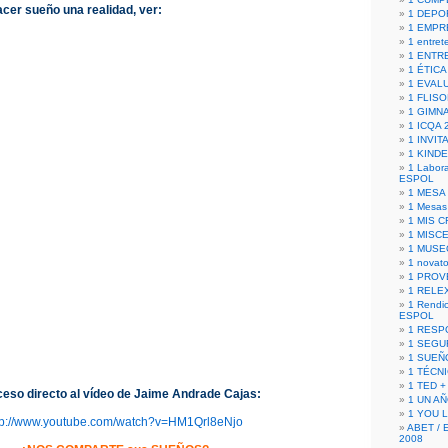
cer sueño una realidad, ver:
1 DEPO
1 EMPR
1 entret
1 ENTR
1 ÉTICA 
1 EVAL
1 FLISO
1 GIMN
1 ICQA 
1 INVIT
1 KIND
1 Labora
ESPOL
1 MESA
1 Mesas
1 MIS 
1 MISC
1 MUSE
1 novato
1 PROV
1 RELE
1 Rendic
ESPOL
1 RESP
1 SEGU
1 SUEÑ
1 TÉCN
1 TED +
ceso directo al vídeo de Jaime Andrade Cajas:
1 UN A
1 YOU 
tp://www.youtube.com/watch?v=HM1Qrl8eNjo
ABET / 
2008