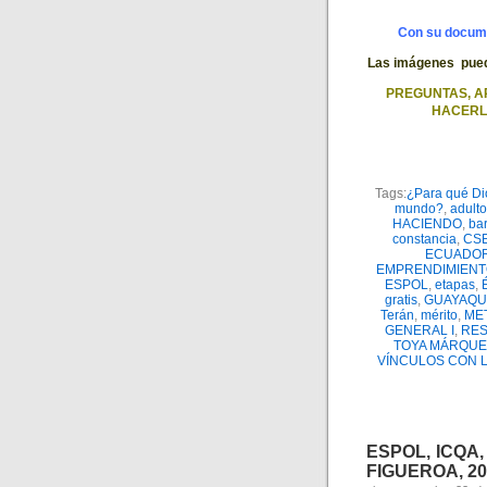
Con su documen
Las imágenes pueden
PREGUNTAS, A
HACERL
Tags:
¿Para qué Dio
mundo?
,
adult
HACIENDO
,
bar
constancia
,
CS
ECUADO
EMPRENDIMIENT
ESPOL
,
etapas
,
gratis
,
GUAYAQU
Terán
,
mérito
,
ME
GENERAL I
,
RES
TOYA MÁRQUE
VÍNCULOS CON 
ESPOL, ICQA
FIGUEROA, 20