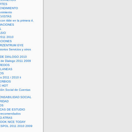
RTES
ENDIMIENTO
enimiento
EVISTAS
con tilde en la primera é.
UACIONES
L
ASIO
2011 2010
ACIONES
ERZENTRUM GYE
torios Servicios y otros
 DE DIALOGO 2010
 de Dialogo 2011 2009
CREDOS
ELANEAS
OS
s 2011 i 2010 ii
ERBIOS
X HOT
ión Social de Cuentas
ONSABILIDAD SOCIAL
RIDAD
OS
ICAS DE ESTUDIO
 recomendados
ÑO ATRAS
LOOK NICE TODAY
ESPOL 2011 2010 2009