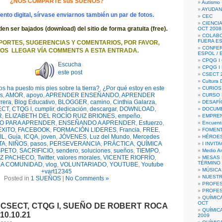
¿NOS COMPARTE sus SUEÑOS?
Autismo 
AYUDAN
to digital, sírvase enviarnos también un par de fotos.
CEC
CIENCIA
 ser bajados (download) del sitio de forma gratuita (free).
OCT 2008
COLAB
FUERA E
PORTES, SUGERENCIAS Y COMENTARIOS, POR FAVOR,
CONFER
OS LLEGAR VÍA COMMENTS A ESTA ENTRADA.
ESPOL /
CPQG I 
Escucha
CPQG I
este post
CSECT 2
Cultura D
s ha puesto mis pies sobre la tierra?
,
¿Por qué estoy en este
CURIOS
os
,
AMOR
,
apoyo
,
APRENDER ENSEÑANDO
,
APRENDER
CURSO P
rera
,
Blog Educativo
,
BLOGGER
,
camino
,
Cinthia Galarza
,
DESAFÍ
ECT
,
CTQG I
,
cumplir
,
dedicación
,
descargar
,
DOWNLOAD
,
DOCUME
R
,
ELIZABETH DEL ROCÍO RUIZ BRIONES
,
empeño
,
EMPREN
O PARA APRENDER
,
ENSEÑANDO A APRENDER
,
Esfuerzo
,
Encuent
ÉXITO
,
FACEBOOK
,
FORMACIÓN LIDERES
,
Francia
,
FREE
,
FOMENT
IL
,
Guía
,
ICQA
,
joven
,
JÓVENES
,
Luz del Mundo
,
Mercedes
HÉROES
TA
,
NIÑOS
,
pasos
,
PERSEVERANCIA
,
PRÁCTICA
,
QUÍMICA
I INVIT
PETO
,
SACRIFICIO
,
sendero
,
soluciones
,
sueños
,
TIEMPO
,
Medio A
Z PACHECO
,
Twitter
,
valores morales
,
VICENTE RIOFRÍO
,
MESAS 
TÉRMINO
LA COMUNIDAD
,
vlog
,
VOLUNTARIADO
,
YOUTUBE
,
Youtube
MÚSICA
+vart12345
NUEST
Posted in
1 SUEÑOS
|
No Comments »
PROFES
PROFES
QUÍMIC
OCT
, CSECT, CTQG I, SUEÑO DE ROBERT ROCA
QUÍMIC
10.10.21
2009