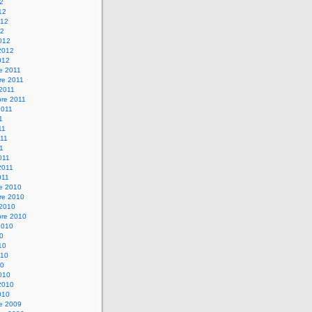
12
12
012
12
012
2012
012
e 2011
re 2011
 2011
bre 2011
2011
1
11
11
11
011
2011
011
re 2010
re 2010
 2010
bre 2010
2010
10
10
010
10
010
2010
010
re 2009