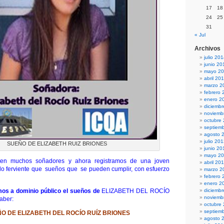
17
18
24
25
31
« Jul
Archivos
julio 20
junio 20
mayo 2
abril 20
marzo 2
febrero 
enero 2
diciemb
noviemb
octubre
septiem
agosto 
julio 20
SUEÑO DE ELIZABETH RUIZ BRIONES
junio 20
mayo 2
en muchos soñadores y ahora registramos de una joven
abril 20
lo ferviente que sueños que se pueden cumplir, con esfuerzo
marzo 2
febrero 
enero 2
os a dominio público el sueños de
ELIZABETH DEL ROCÍO
diciemb
noviemb
aber:
octubre
septiem
ÑO DE
ELIZABETH DEL ROCÍO RUÍZ BRIONES
agosto 