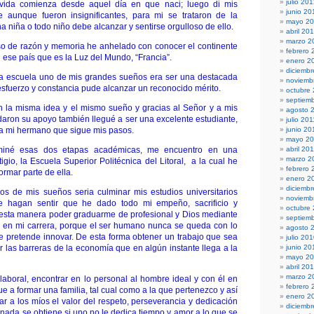
julio 20
 vida comienza desde aquel día en que naci; luego di mis
junio 20
 aunque fueron insignificantes, para mi se trataron de la
mayo 2
 niña o todo niño debe alcanzar y sentirse orgulloso de ello.
abril 20
marzo 2
o de razón y memoria he anhelado con conocer el continente
febrero 
 ese país que es la Luz del Mundo, “Francia”.
enero 2
diciembr
a escuela uno de mis grandes sueños era ser una destacada
noviemb
sfuerzo y constancia pude alcanzar un reconocido mérito.
octubre
septiem
on la misma idea y el mismo sueño y gracias al Señor y a mis
agosto 
aron su apoyo también llegué a ser una excelente estudiante,
julio 201
a mi hermano que sigue mis pasos.
junio 20
mayo 20
miné esas dos etapas académicas, me encuentro en una
abril 20
marzo 2
igio, la Escuela Superior Politécnica del Litoral, a la cual he
febrero 
ormar parte de ella.
enero 2
diciemb
os de mis sueños seria culminar mis estudios universitarios
noviemb
hagan sentir que he dado todo mi empeño, sacrificio y
octubre
 esta manera poder graduarme de profesional y Dios mediante
septiem
o en mi carrera, porque el ser humano nunca se queda con lo
agosto 
re pretende innovar. De esta forma obtener un trabajo que sea
julio 20
r las barreras de la economía que en algún instante llega a la
junio 20
mayo 2
abril 20
marzo 2
 laboral, encontrar en lo personal al hombre ideal y con él en
febrero 
 a formar una familia, tal cual como a la que pertenezco y así
enero 2
r a los míos el valor del respeto, perseverancia y dedicación
diciemb
 nada se obtiene si uno no le dedica tiempo y amor a lo que se