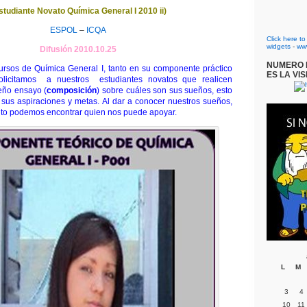
studiante Novato Química General I 2010 ii)
ESPOL
–
ICQA
Click here t
widgets
-
ww
Difusión 2010.10.25
NUMERO D
 cursos de Química General I, tanto en su componente práctico
ES LA VIS
solicitamos a nuestros estudiantes novatos que realicen
eño ensayo (
composición
) sobre cuáles son sus sueños, esto
sus aspiraciones y metas. Al dar a conocer nuestros sueños,
to podemos encontrar quien nos puede apoyar.
L
M
3
4
10
11