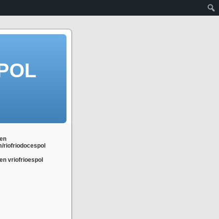
POL
en
m/riofriodocespol
n vriofrioespol