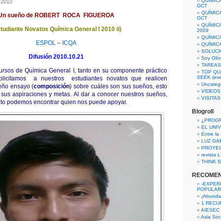
QUÍMIC
 2010
OCT
QUÍMIC
Un sueño de ROBERT ROCA FIGUEROA
OCT
QUÍMIC
tudiante Novatos Química General I 2010 ii)
2009
QUÍMIC
ESPOL
–
ICQA
QUÍMIC
SOLUCI
Difusión 2010.10.21
Soy Olí
TAREAS 
 cursos de Química General I, tanto en su componente práctico
TOP QU
SEEK (eve
solicitamos a nuestros estudiantes novatos que realicen
Uncateg
eño ensayo (
composición
) sobre cuáles son sus sueños, esto
VIDEOS
sus aspiraciones y metas. Al dar a conocer nuestros sueños,
VISITA
to podemos encontrar quien nos puede apoyar.
Blogroll
¿PROG
EL UNI
Entre la
LUZ GA
PROYE
revista
THINK S
RECOME
-EXPER
POPULAR
¡Abunda
1 RECURS
AIESEC
Asia Soci