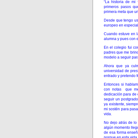
“La historia de mi
primeros pasos que
primera meta que una
Desde que tengo us
europeo en especial
Cuando estuve en l
alumna y pues con e
En el colegio fui c
padres que me brind
modelo a seguir par
Ahora que ya cul
universidad de prest
entrado y pretendo f
Entonces si hablam
con notas que me 
dedicación para de
seguir un postgrad
ya existente, siemp
mi sostén para pasa
vida.
No dejo atrás de lo
algún momento llegue
de esa forma enseña
porque en esta vida