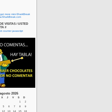
o get more mini-SharkBreak
w.SharkBreak.com
E VISITAS / USTED
ITA #
agosto 2026
X
J
V
S
D
1
2
5
6
7
8
9
12
13
14
15
16