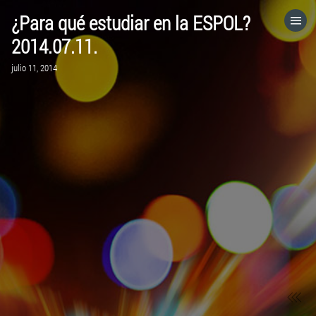
¿Para qué estudiar en la ESPOL?
HOME
2014.07.11.
julio 11, 2014
CATEGORÍAS
IR A
VISITA EL SITIO WEB