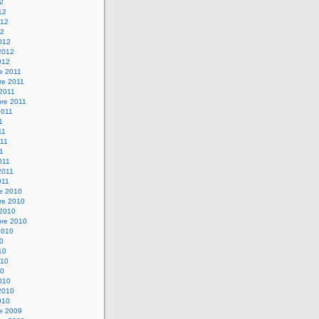
12
12
012
12
012
2012
012
e 2011
re 2011
 2011
bre 2011
2011
1
11
11
11
011
2011
011
re 2010
re 2010
 2010
bre 2010
2010
10
10
010
10
010
2010
010
re 2009