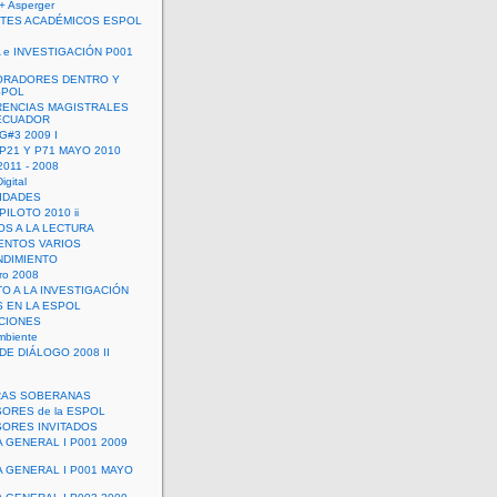
+ Asperger
TES ACADÉMICOS ESPOL
 e INVESTIGACIÓN P001
ORADORES DENTRO Y
SPOL
ENCIAS MAGISTRALES
 ECUADOR
G#3 2009 I
 P21 Y P71 MAYO 2010
011 - 2008
igital
IDADES
ILOTO 2010 ii
OS A LA LECTURA
NTOS VARIOS
DIMIENTO
ro 2008
O A LA INVESTIGACIÓN
 EN LA ESPOL
ACIONES
mbiente
DE DIÁLOGO 2008 II
RAS SOBERANAS
ORES de la ESPOL
ORES INVITADOS
A GENERAL I P001 2009
A GENERAL I P001 MAYO