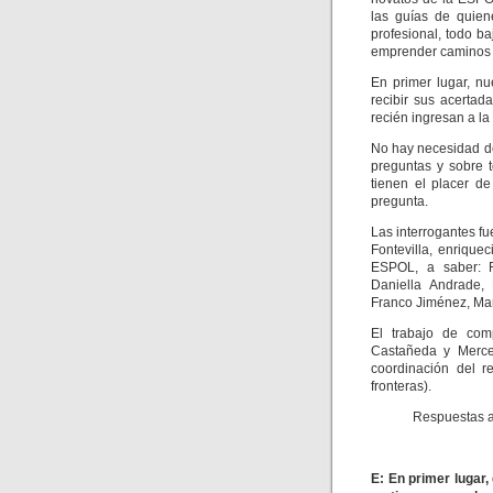
las guías de quien
profesional, todo b
emprender caminos p
En primer lugar, nu
recibir sus acertad
recién ingresan a l
No hay necesidad de
preguntas y sobre 
tienen el placer d
pregunta.
Las interrogantes fu
Fontevilla, enrique
ESPOL, a saber: F
Daniella Andrade,
Franco Jiménez, Mar
El trabajo de comp
Castañeda y Merce
coordinación del
fronteras).
Respuestas a
E: En primer lugar