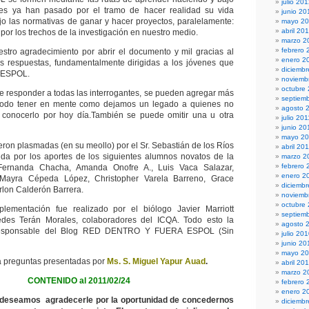
julio 20
es ya han pasado por el tramo de hacer realidad su vida
junio 20
ajo las normativas de ganar y hacer proyectos, paralelamente:
mayo 2
abril 20
or los trechos de la investigación en nuestro medio.
marzo 2
febrero 
estro agradecimiento por abrir el documento y mil gracias al
enero 2
as respuestas, fundamentalmente dirigidas a los jóvenes que
diciembr
a ESPOL.
noviemb
octubre
 responder a todas las interrogantes, se pueden agregar más
septiem
todo tener en mente como dejamos un legado a quienes no
agosto 
e conocerlo por hoy día.También se puede omitir una u otra
julio 201
junio 20
mayo 20
eron plasmadas (en su meollo) por el Sr. Sebastián de los Ríos
abril 20
cida por los aportes de los siguientes alumnos novatos de la
marzo 2
febrero 
ernanda Chacha, Amanda Onofre A., Luis Vaca Salazar,
enero 2
 Mayra Cépeda López, Christopher Varela Barreno, Grace
diciemb
lon Calderón Barrera.
noviemb
octubre
lementación fue realizado por el biólogo Javier Marriott
septiem
des Terán Morales, colaboradores del ICQA. Todo esto la
agosto 
 responsable del Blog RED DENTRO Y FUERA ESPOL (Sin
julio 20
junio 20
mayo 2
 preguntas presentadas por
Ms. S. Miguel Yapur Auad
.
abril 20
marzo 2
CONTENIDO al 2011/02/24
febrero 
enero 2
, deseamos agradecerle por la oportunidad de concedernos
diciemb