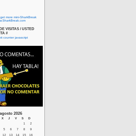
o get more mini-SharkBreak
w.SharkBreak.com
E VISITAS / USTED
ITA #
agosto 2026
X
J
V
S
D
1
2
5
6
7
8
9
12
13
14
15
16