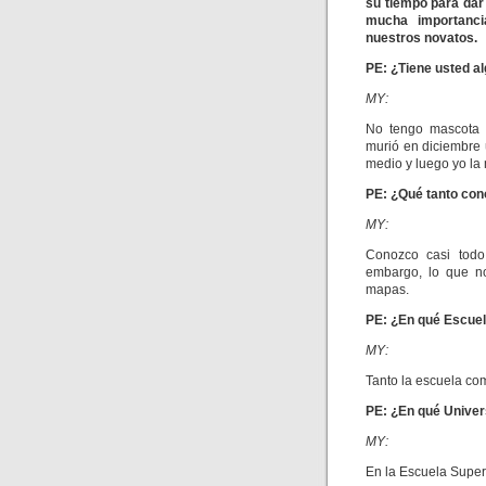
su tiempo para dar
mucha importancia
nuestros novatos.
PE: ¿Tiene usted a
MY:
No tengo mascota a
murió en diciembre ú
medio y luego yo la
PE: ¿Qué tanto con
MY:
Conozco casi todo
embargo, lo que no
mapas.
PE: ¿En qué Escuel
MY:
Tanto la escuela com
PE: ¿En qué Univer
MY:
En la Escuela Superi