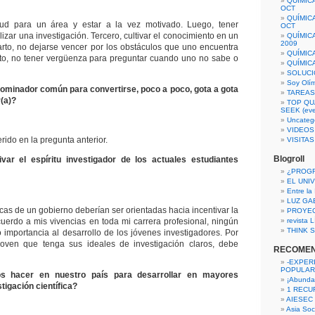
QUÍMIC
OCT
QUÍMIC
itud para un área y estar a la vez motivado. Luego, tener
OCT
lizar una investigación. Tercero, cultivar el conocimiento en un
QUÍMIC
2009
arto, no dejarse vencer por los obstáculos que uno encuentra
QUÍMIC
nto, no tener vergüenza para preguntar cuando uno no sabe o
QUÍMIC
SOLUCI
Soy Olí
nominador común para convertirse, poco a poco, gota a gota
TAREAS 
(a)?
TOP QU
SEEK (eve
Uncateg
VIDEOS
rido en la pregunta anterior.
VISITA
Blogroll
var el espíritu investigador de los actuales estudiantes
¿PROG
EL UNI
Entre la
LUZ GA
icas de un gobierno deberían ser orientadas hacia incentivar la
PROYE
cuerdo a mis vivencias en toda mi carrera profesional, ningún
revista
THINK S
 importancia al desarrollo de los jóvenes investigadores. Por
joven que tenga sus ideales de investigación claros, debe
RECOME
-EXPER
POPULAR
 hacer en nuestro país para desarrollar en mayores
¡Abunda
tigación científica?
1 RECURS
AIESEC
Asia Soci