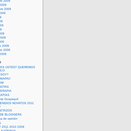
re 2009
 2009
bre 2009
2009
09
09
009
09
009
2009
009
re 2008
re 2008
 2008
s
 ES USTED? QUEREMOS
RLO
 SOY?
UNIAPAC
AM
DOTAS
TERAPIA
ANTIAS
mp Guayaquil
VENIDOS NOVATOS 2011
9
SETAZOS
 DE BLOGGERS
a de opinión
L
 2011 2010 2009
PLEAÑEROS