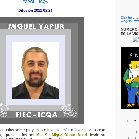
ESPOL
–
ICQA
Difusión 2011.02.26
Click here t
widgets
-
ww
NUMERO D
ES LA VIS
L
M
eguntas sobre proyectos e investigación a favor novatos con
3
4
les, presentadas por
Ms. S. Miguel Yapur Auad
desde su
10
11