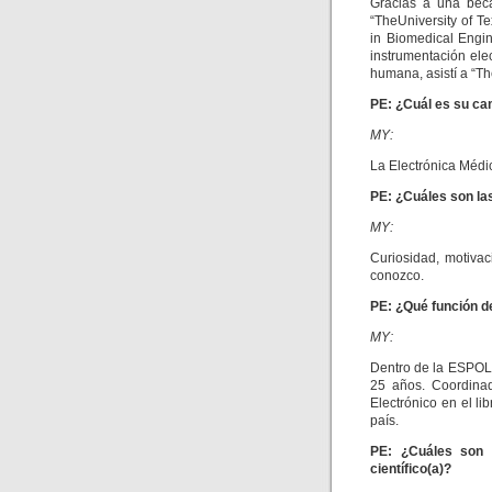
Gracias a una bec
“TheUniversity of Te
in Biomedical Engin
instrumentación elec
humana, asistí a “Th
PE: ¿Cuál es su ca
MY:
La Electrónica Médi
PE: ¿Cuáles son las
MY:
Curiosidad, motivac
conozco.
PE: ¿Qué función 
MY:
Dentro de la ESPOL 
25 años. Coordinad
Electrónico en el li
país.
PE: ¿Cuáles son l
científico(a)?