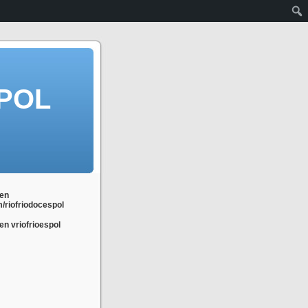
POL
en
m/riofriodocespol
n vriofrioespol