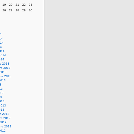
19
20
21
22
23
26
27
28
29
30
14
14
014
14
014
2014
014
re 2013
re 2013
 2013
bre 2013
2013
13
13
013
13
013
2013
013
re 2012
re 2012
 2012
bre 2012
2012