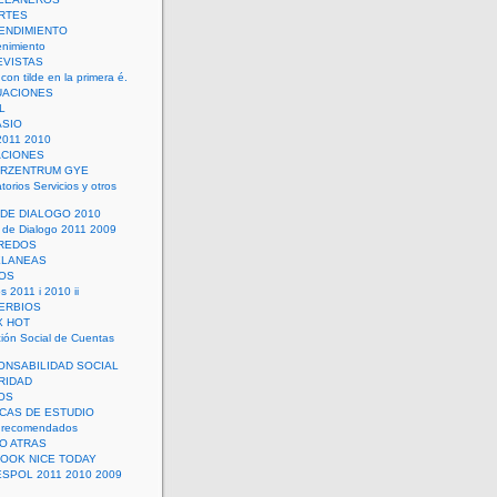
RTES
ENDIMIENTO
enimiento
EVISTAS
con tilde en la primera é.
UACIONES
L
ASIO
2011 2010
ACIONES
ERZENTRUM GYE
torios Servicios y otros
 DE DIALOGO 2010
 de Dialogo 2011 2009
CREDOS
ELANEAS
OS
s 2011 i 2010 ii
ERBIOS
X HOT
ión Social de Cuentas
ONSABILIDAD SOCIAL
RIDAD
OS
ICAS DE ESTUDIO
 recomendados
ÑO ATRAS
LOOK NICE TODAY
ESPOL 2011 2010 2009