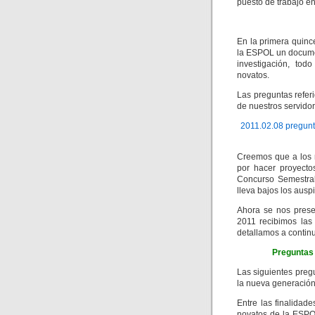
puesto de trabajo e
En la primera quinc
la ESPOL un docume
investigación, tod
novatos.
Las preguntas refe
de nuestros servidor
2011.02.08 pregunta
Creemos que a los 
por hacer proyecto
Concurso Semestral
lleva bajos los ausp
Ahora se nos prese
2011 recibimos las
detallamos a continu
Preguntas 
Las siguientes preg
la nueva generación 
Entre las finalidad
novatos de la ESPO