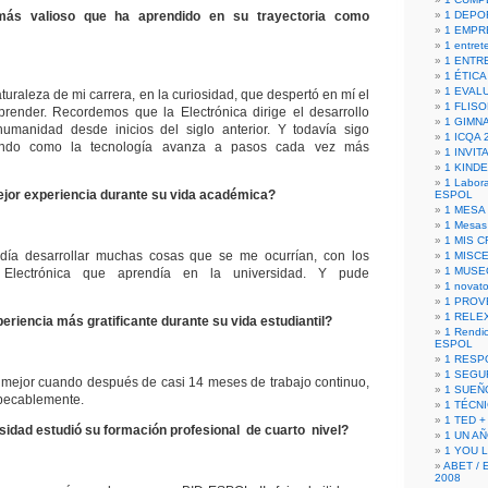
ás valioso que ha aprendido en su trayectoria como
1 DEPO
1 EMPR
1 entret
1 ENTR
1 ÉTICA 
1 EVAL
turaleza de mi carrera, en la curiosidad, que despertó en mí el
1 FLISO
prender. Recordemos que la Electrónica dirige el desarrollo
1 GIMN
humanidad desde inicios del siglo anterior. Y todavía sigo
1 ICQA 
endo como la tecnología avanza a pasos cada vez más
1 INVIT
1 KIND
1 Labora
ejor experiencia durante su vida académica?
ESPOL
1 MESA
1 Mesas
1 MIS 
ía desarrollar muchas cosas que se me ocurrían, con los
1 MISC
1 MUSE
 Electrónica que aprendía en la universidad. Y pude
1 novato
1 PROV
1 RELE
periencia más gratificante durante su vida estudiantil?
1 Rendic
ESPOL
1 RESP
1 SEGU
a mejor cuando después de casi 14 meses de trabajo continuo,
1 SUEÑ
mpecablemente.
1 TÉCN
1 TED +
sidad estudió su formación profesional de cuarto nivel?
1 UN A
1 YOU 
ABET / 
2008