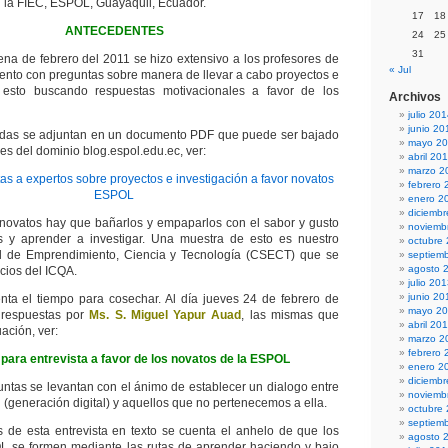
n la FIEC, ESPOL, Guayaquil, Ecuador.
17
18
ANTECEDENTES
24
25
31
ena de febrero del 2011 se hizo extensivo a los profesores de
« Jul
nto con preguntas sobre manera de llevar a cabo proyectos e
o esto buscando respuestas motivacionales a favor de los
Archivos
julio 20
junio 20
ridas se adjuntan en un documento PDF que puede ser bajado
mayo 2
es del dominio blog.espol.edu.ec, ver:
abril 20
marzo 2
s a expertos sobre proyectos e investigación a favor novatos
febrero 
ESPOL
enero 2
diciemb
novatos hay que bañarlos y empaparlos con el sabor y gusto
noviemb
s y aprender a investigar. Una muestra de esto es nuestro
octubre
 de Emprendimiento, Ciencia y Tecnología (CSECT) que se
septiem
agosto 
icios del ICQA.
julio 20
junio 20
nta el tiempo para cosechar. Al día jueves 24 de febrero de
mayo 2
 respuestas por
Ms. S. Miguel Yapur Auad
, las mismas que
abril 20
ación, ver:
marzo 2
febrero 
para entrevista a favor de los novatos de la ESPOL
enero 2
diciemb
untas se levantan con el ánimo de establecer un dialogo entre
noviemb
(generación digital) y aquellos que no pertenecemos a ella.
octubre
septiem
es de esta entrevista en texto se cuenta el anhelo de que los
agosto 
L se formen mediante las rutas de aprender haciendo y bajo