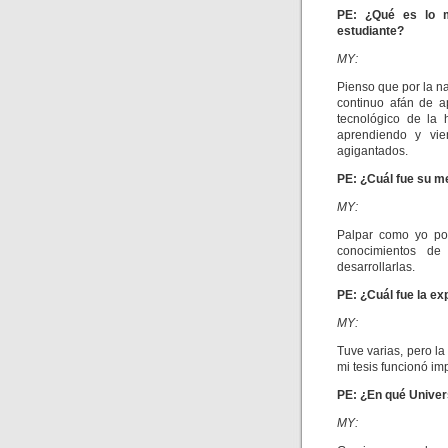
PE: ¿Qué es lo m
estudiante?
MY:
Pienso que por la na
continuo afán de a
tecnológico de la 
aprendiendo y vi
agigantados.
PE: ¿Cuál fue su m
MY:
Palpar como yo pod
conocimientos de
desarrollarlas.
PE: ¿Cuál fue la ex
MY:
Tuve varias, pero l
mi tesis funcionó i
PE: ¿En qué Univer
MY: