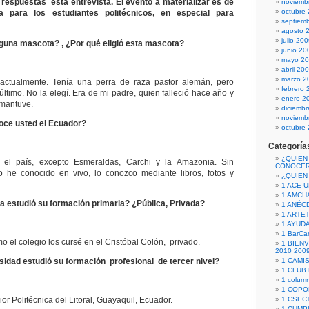
 respuestas esta entrevista. El evento a materializar es de
noviemb
octubre
 para los estudiantes politécnicos, en especial para
septiem
agosto 
julio 20
lguna mascota? , ¿Por qué eligió esta mascota?
junio 20
mayo 2
abril 20
marzo 2
ctualmente. Tenía una perra de raza pastor alemán, pero
febrero 
ltimo. No la elegí. Era de mi padre, quien falleció hace año y
enero 2
 mantuve.
diciemb
noviemb
oce usted el Ecuador?
octubre
Categoría
¿QUIEN
 el país, excepto Esmeraldas, Carchi y la Amazonia. Sin
CONOCE
 he conocido en vivo, lo conozco mediante libros, fotos y
¿QUIEN
1 ACE-
1 AMCH
a estudió su formación primaria? ¿Pública, Privada?
1 ANÉC
1 ARTE
1 AYUD
1 BarCa
o el colegio los cursé en el Cristóbal Colón, privado.
1 BIEN
2010 200
sidad estudió su formación profesional de tercer nivel?
1 CAMI
1 CLUB
1 column
1 COPO
or Politécnica del Litoral, Guayaquil, Ecuador.
1 CSECT
1 CUM