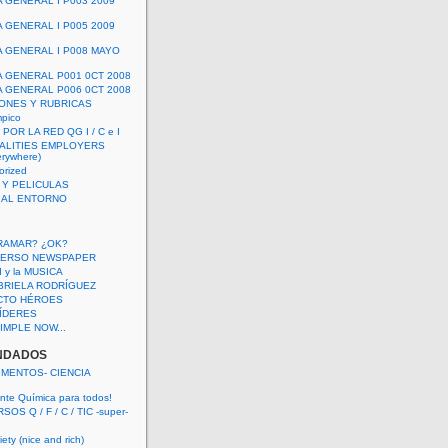
A GENERAL I P003 2009
A GENERAL I P005 2009
A GENERAL I P008 MAYO
A GENERAL P001 0CT 2008
A GENERAL P006 0CT 2008
ONES Y RUBRICAS
mpico
POR LA RED QG I / C e I
ALITIES EMPLOYERS
rywhere)
orized
 Y PELICULAS
S AL ENTORNO
RAMAR? ¿OK?
VERSO NEWSPAPER
 I y la MUSICA
BRIELA RODRÍGUEZ
CTO HÉROES
 LÍDERES
IMPLE NOW...
NDADOS
IMENTOS- CIENCIA
nte Química para todos!
OS Q / F / C / TIC -super-
ety (nice and rich)