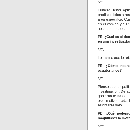
MY:
Primero, tener apt
predisposición a rea
área específica; Cu
en el camino y qui
no entiende algo
.
PE: ¿Cuál es el de
en una investigador
MY:
Lo mismo que lo refe
PE: ¿
Cómo incenti
ecuatorianos?
MY:
Pienso que las polít
investigación. De a
gobierno le ha dado
este motivo, cada 
esforzarse solo.
PE: ¿
Qué podemos
magnitudes la inves
MY: