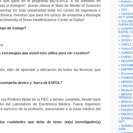
a que gané en el programa BID-ESPOL II, fui admitido en
Autismo 
xas at Arlington”, donde obtuve el título de Master of Sciences
AYUDAN
CEC
eering. En esta universidad tomé los cursos de ingeniería e
CIENCIA
trónica, mientras que para los cursos de anatomía y fisiología
OCT 2008
eUniversity of Texas HealthScience Center at Dallas”.
COLAB
FUERA E
mpo de trabajo?
CONFER
ESPOL /
CPQG I 
CPQG I
ca.
CSECT 2
Cultura D
 estrategias que usted más utiliza para ser creativo?
CURIOS
CURSO P
DESAFÍ
DOCUME
ión, afán de aprender y utilización de todas las técnicas que
EMPREN
Encuent
FOMENT
HÉROES
desempeña dentro y fuera de ESPOL?
I INVIT
Medio A
MESAS 
TÉRMINO
soy Profesor titular de la FIEC a tiempo completo, desde hace
MÚSICA
or del Laboratorio de Electrónica Médica. Fuera: Ingeniero
NUEST
bre ejercicio de la profesión, asesorando a la clase médica del
PROFES
PROFES
QUÍMIC
as cualidades que debe de tener un(a) investigador(a)
OCT
QUÍMIC
2009