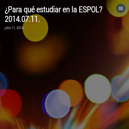
¿Para qué estudiar en la ESPOL?
HOME
2014.07.11.
julio 11, 2014
CATEGORÍAS
IR A
VISITA EL SITIO WEB