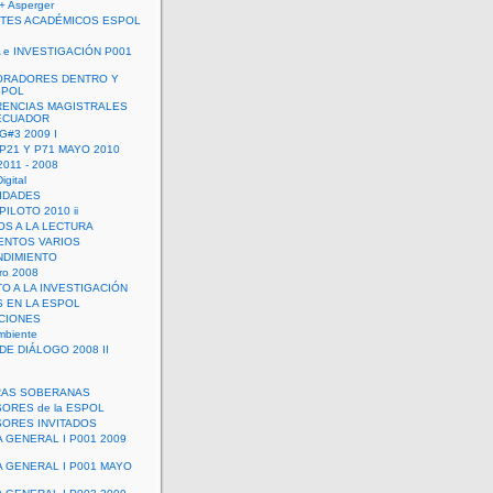
+ Asperger
TES ACADÉMICOS ESPOL
 e INVESTIGACIÓN P001
ORADORES DENTRO Y
SPOL
ENCIAS MAGISTRALES
 ECUADOR
G#3 2009 I
 P21 Y P71 MAYO 2010
011 - 2008
igital
IDADES
ILOTO 2010 ii
OS A LA LECTURA
NTOS VARIOS
DIMIENTO
ro 2008
O A LA INVESTIGACIÓN
 EN LA ESPOL
ACIONES
mbiente
DE DIÁLOGO 2008 II
RAS SOBERANAS
ORES de la ESPOL
ORES INVITADOS
A GENERAL I P001 2009
A GENERAL I P001 MAYO