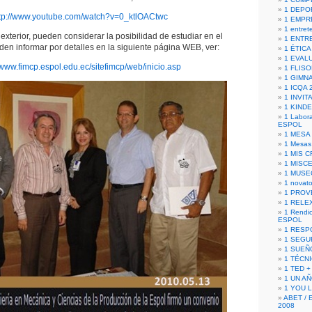
1 DEPO
tp://www.youtube.com/watch?v=0_ktlOACtwc
1 EMPR
1 entret
exterior, pueden considerar la posibilidad de estudiar en el
1 ENTR
en informar por detalles en la siguiente página WEB, ver:
1 ÉTICA 
1 EVAL
//www.fimcp.espol.edu.ec/sitefimcp/web/inicio.asp
1 FLISO
1 GIMN
1 ICQA 
1 INVIT
1 KIND
1 Labora
ESPOL
1 MESA
1 Mesas
1 MIS 
1 MISC
1 MUSE
1 novato
1 PROV
1 RELE
1 Rendic
ESPOL
1 RESP
1 SEGU
1 SUEÑ
1 TÉCN
1 TED +
1 UN A
1 YOU 
ABET / 
2008