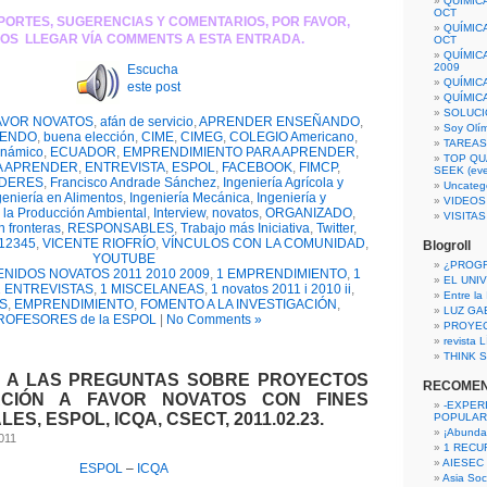
QUÍMIC
OCT
PORTES, SUGERENCIAS Y COMENTARIOS, POR FAVOR,
QUÍMIC
OS LLEGAR VÍA COMMENTS A ESTA ENTRADA.
OCT
QUÍMIC
2009
Escucha
QUÍMIC
este post
QUÍMIC
SOLUCI
AVOR NOVATOS
,
afán de servicio
,
APRENDER ENSEÑANDO
,
Soy Olí
IENDO
,
buena elección
,
CIME
,
CIMEG
,
COLEGIO Americano
,
TAREAS 
inámico
,
ECUADOR
,
EMPRENDIMIENTO PARA APRENDER
,
TOP QU
A APRENDER
,
ENTREVISTA
,
ESPOL
,
FACEBOOK
,
FIMCP
,
SEEK (eve
IDERES
,
Francisco Andrade Sánchez
,
Ingeniería Agrícola y
Uncateg
geniería en Alimentos
,
Ingeniería Mecánica
,
Ingeniería y
VIDEOS
 la Producción Ambiental
,
Interview
,
novatos
,
ORGANIZADO
,
VISITA
n fronteras
,
RESPONSABLES
,
Trabajo más Iniciativa
,
Twitter
,
t12345
,
VICENTE RIOFRÍO
,
VÍNCULOS CON LA COMUNIDAD
,
Blogroll
YOUTUBE
¿PROG
ENIDOS NOVATOS 2011 2010 2009
,
1 EMPRENDIMIENTO
,
1
EL UNI
1 ENTREVISTAS
,
1 MISCELANEAS
,
1 novatos 2011 i 2010 ii
,
Entre la
S
,
EMPRENDIMIENTO
,
FOMENTO A LA INVESTIGACIÓN
,
LUZ GA
ROFESORES de la ESPOL
|
No Comments »
PROYE
revista
THINK S
 A LAS PREGUNTAS SOBRE PROYECTOS
RECOME
ACIÓN A FAVOR NOVATOS CON FINES
-EXPER
ES, ESPOL, ICQA, CSECT, 2011.02.23.
POPULAR
¡Abunda
2011
1 RECURS
AIESEC
ESPOL
–
ICQA
Asia Soci