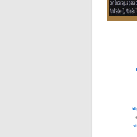
ht
H
ht