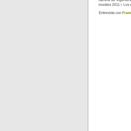
carrera de Ingenier
novatos 2011 i. Los 
Entrevista con
Franc