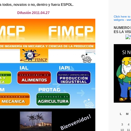
a todos, novatos o no, dentro y fuera ESPOL.
Difusión 2011.04.27
Click here t
widgets
-
ww
NUMERO D
ES LA VIS
L
M
3
4
10
11