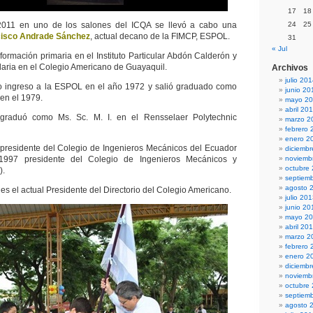
17
18
2011 en uno de los salones del ICQA se llevó a cabo una
24
25
cisco Andrade Sánchez
, actual decano de la FIMCP, ESPOL.
31
« Jul
formación primaria en el Instituto Particular Abdón Calderón y
aria en el Colegio Americano de Guayaquil.
Archivos
julio 20
do ingreso a la ESPOL en el año 1972 y salió graduado como
junio 20
en el 1979.
mayo 2
abril 20
 graduó como Ms. Sc. M. I. en el Rensselaer Polytechnic
marzo 2
febrero 
enero 2
 presidente del Colegio de Ingenieros Mecánicos del Ecuador
diciemb
997 presidente del Colegio de Ingenieros Mecánicos y
noviemb
octubre
).
septiem
agosto 
es el actual Presidente del Directorio del Colegio Americano.
julio 20
junio 20
mayo 2
abril 20
marzo 2
febrero 
enero 2
diciemb
noviemb
octubre
septiem
agosto 