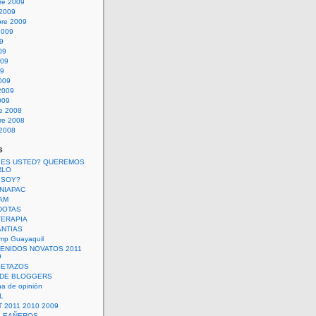
re 2009
 2009
bre 2009
2009
09
09
009
09
009
2009
009
re 2008
re 2008
 2008
s
 ES USTED? QUEREMOS
RLO
 SOY?
UNIAPAC
AM
DOTAS
TERAPIA
ANTIAS
mp Guayaquil
VENIDOS NOVATOS 2011
9
SETAZOS
 DE BLOGGERS
a de opinión
L
 2011 2010 2009
PLEAÑEROS