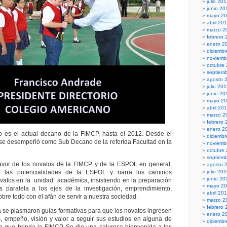
julio 20
junio 20
mayo 2
abril 20
marzo 2
febrero 
enero 2
diciembr
noviemb
octubre
septiem
agosto 
julio 201
junio 20
mayo 20
abril 20
marzo 2
febrero 
enero 2
do es el actual decano de la FIMCP, hasta el 2012. Desde el
diciemb
 se desempeñó como Sub Decano de la referida Facultad en la
noviemb
octubre
septiem
 favor de los novatos de la FIMCP y de la ESPOL en general,
agosto 
e las potencialidades de la ESPOL y narra los caminos
julio 20
junio 20
ovatos en la unidad académica, insistiendo en la preparación
mayo 2
s paralela a los ejes de la investigación, emprendimiento,
abril 20
sobre todo con el afán de servir a nuestra sociedad.
marzo 2
febrero 
ta se plasmaron guías formativas para que los novatos ingresen
enero 2
s, empeño, visión y valor a seguir sus estudios en alguna de
diciemb