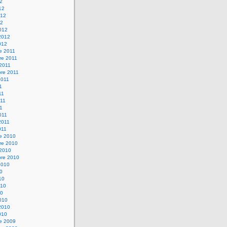
12
12
012
12
012
2012
012
e 2011
re 2011
 2011
bre 2011
2011
1
11
11
11
011
2011
011
re 2010
re 2010
 2010
bre 2010
2010
10
10
010
10
010
2010
010
re 2009