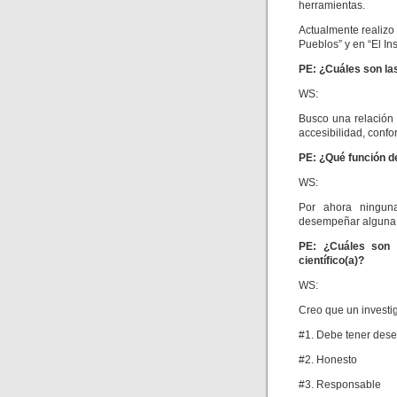
herramientas.
Actualmente realizo
Pueblos” y en “El I
PE: ¿Cuáles son las
WS:
Busco una relación 
accesibilidad, confo
PE: ¿Qué función 
WS:
Por ahora ningun
desempeñar alguna
PE: ¿Cuáles son l
científico(a)?
WS:
Creo que un investig
#1. Debe tener dese
#2. Honesto
#3. Responsable