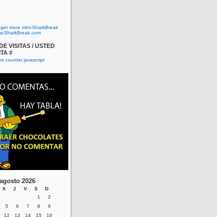
o get more mini-SharkBreak
w.SharkBreak.com
E VISITAS / USTED
ITA #
agosto 2026
X
J
V
S
D
1
2
5
6
7
8
9
12
13
14
15
16