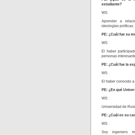
estudiante?
WS:
Aprender a relaci
ideologías políticas.
PE: ¿Cuál fue su m
WS:
El haber participa
personas interesante
PE: ¿Cuál fue la ex
WS:
El haber conocido a
PE: ¿En qué Univers
WS:
Universidad de Rusi
PE: ¿Cuál es su ca
WS:
Soy ingeniero m