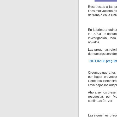
Respuestas a las pr
fines motivacionale
de trabajo en la Un
En la primera quinc
la ESPOL un docume
investigación, tod
novatos.
Las preguntas refe
de nuestros servidor
2011.02.08 pregunta
Creemos que a los 
por hacer proyecto
Concurso Semestral
lleva bajos los ausp
Ahora se nos present
respuestas por Ms
continuación, ver:
Las siguientes preg