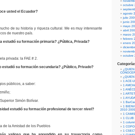
noviemb
octubre
septiem
oce usted el Ecuador?
agosto 
julio 20
junio 20
mayo 2
cho de su historia y riqueza cultural. Me es muy interesante
abril 20
ricos de nuestro país.
marzo 2
febrero 
a estudió su formación primaria? ¿Pública, Privada?
enero 2
diciemb
noviemb
octubre
la privada: la FAE # 2.
Categoría
o estudió su formación secundaria? ¿Público, Privado?
¿QUIEN
CONOCE
¿QUIEN
1 ACE-
ios públicos, a saber:
1 AMCH
1 ANÉC
zmiño;
1 ARTE
1 AYUD
o Superior Simón Bolívar.
1 BarCa
1 BIEN
idad estudió su formación profesional de tercer nivel?
2010 200
1 CAMI
1 CLUB
1 column
a de la Amistad de los Pueblos
1 COPO
1 CSECT
ás valioso que ha aprendido en su trayectoria como
1 CUM