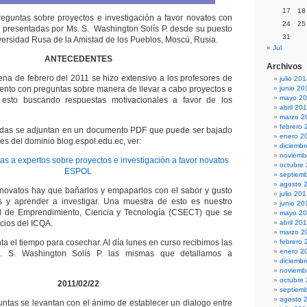
17
18
eguntas sobre proyectos e investigación a favor novatos con
24
25
s presentadas por Ms. S. Washington Solís P. desde su puesto
31
iversidad Rusa de la Amistad de los Pueblos, Moscú, Rusia.
« Jul
ANTECEDENTES
Archivos
ena de febrero del 2011 se hizo extensivo a los profesores de
julio 20
nto con preguntas sobre manera de llevar a cabo proyectos e
junio 20
mayo 2
o esto buscando respuestas motivacionales a favor de los
abril 20
marzo 2
febrero 
ridas se adjuntan en un documento PDF que puede ser bajado
enero 2
es del dominio blog.espol.edu.ec, ver:
diciemb
noviemb
s a expertos sobre proyectos e investigación a favor novatos
octubre
ESPOL
septiem
agosto 
novatos hay que bañarlos y empaparlos con el sabor y gusto
julio 20
s y aprender a investigar. Una muestra de esto es nuestro
junio 20
 de Emprendimiento, Ciencia y Tecnología (CSECT) que se
mayo 2
icios del ICQA.
abril 20
marzo 2
a el tiempo para cosechar. Al día lunes en curso recibimos las
febrero 
enero 2
. S. Washington Solís P. las mismas que detallamos a
diciemb
noviemb
octubre
2011/02/22
septiem
agosto 
untas se levantan con el ánimo de establecer un dialogo entre