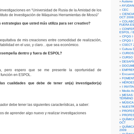
Autismo 
AYUDAN
 investigaciones en “Universidad de Rusia de la Amistad de los
CEC
CIENCIA
nstituto de Investigación de Máquinas Herramientas de Moscú”
OCT 2008
COLAB
 estrategias que usted más utiliza para ser creativo?
FUERA E
CONFER
ESPOL /
CPQG I 
equitativa de mis creaciones entre comodidad de realización,
CPQG I
rtabilidad en el uso, y claro…que sea económico.
CSECT 2
Cultura D
desempeña dentro y fuera de ESPOL?
CURIOS
CURSO P
DESAFÍ
DOCUME
a, pero espero que se me presente la oportunidad de
EMPREN
Encuent
 función en ESPOL.
FOMENT
HÉROES
as cualidades que debe de tener un(a) investigador(a)
I INVIT
Medio A
MESAS 
TÉRMINO
MÚSICA
ador debe tener las siguientes características, a saber:
NUEST
PROFES
os de aprender algo nuevo y realizar investigaciones
PROFES
QUÍMIC
OCT
QUÍMIC
2009