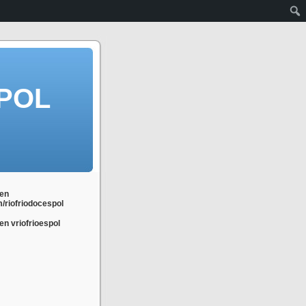
POL
en
m/riofriodocespol
n vriofrioespol