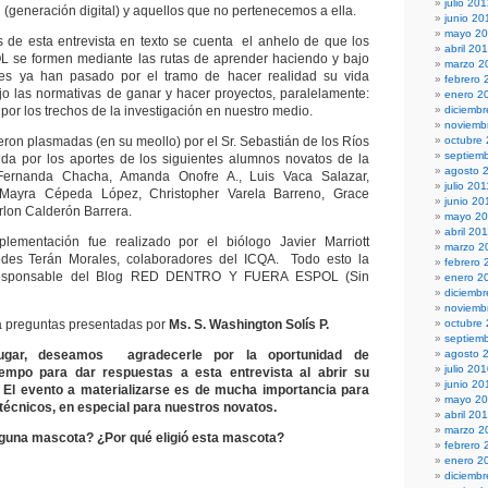
julio 20
(generación digital) y aquellos que no pertenecemos a ella.
junio 20
mayo 2
es de esta entrevista en texto se cuenta el anhelo de que los
abril 20
L se formen mediante las rutas de aprender haciendo y bajo
marzo 2
es ya han pasado por el tramo de hacer realidad su vida
febrero 
ajo las normativas de ganar y hacer proyectos, paralelamente:
enero 2
or los trechos de la investigación en nuestro medio.
diciembr
noviemb
eron plasmadas (en su meollo) por el Sr. Sebastián de los Ríos
octubre
septiem
cida por los aportes de los siguientes alumnos novatos de la
agosto 
ernanda Chacha, Amanda Onofre A., Luis Vaca Salazar,
julio 201
 Mayra Cépeda López, Christopher Varela Barreno, Grace
junio 20
lon Calderón Barrera.
mayo 20
abril 20
lementación fue realizado por el biólogo Javier Marriott
marzo 2
des Terán Morales, colaboradores del ICQA. Todo esto la
febrero 
 responsable del Blog RED DENTRO Y FUERA ESPOL (Sin
enero 2
diciemb
noviemb
 preguntas presentadas por
Ms. S. Washington Solís P.
octubre
septiem
ugar, deseamos agradecerle por la oportunidad de
agosto 
julio 20
empo para dar respuestas a esta entrevista
al abrir su
junio 20
. El evento a materializar
se
es de mucha importancia para
mayo 2
itécnicos, en especial para nuestros novatos.
abril 20
marzo 2
lguna mascota? ¿Por qué eligió esta mascota?
febrero 
enero 2
diciemb