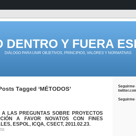
D DENTRO Y FUERA ES
DIÁLOGO PARA UNIR OBJETIVOS, PRINCIPIOS, VALORES Y NORMATIVAS
Seguirme 
Posts Tagged ‘MÉTODOS’
twitter.co
Seguirme e
 A LAS PREGUNTAS SOBRE PROYECTOS
ACIÓN A FAVOR NOVATOS CON FINES
ES, ESPOL, ICQA, CSECT, 2011.02.23.
2011