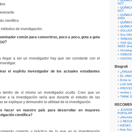
QUÍMIC
OCT
tivo
QUÍMIC
OCT
severante
QUÍMIC
2009
o científico
QUÍMIC
QUÍMIC
s métodos de investigación.
SOLUCI
Soy Olí
nominador común para convertirse, poco a poco, gota a gota
TAREAS 
(a)?
TOP QU
SEEK (eve
Uncateg
VIDEOS
 llegar a ser un investigador hay que ser constante con el
VISITA
investigar.
Blogroll
ar el espíritu investigador de los actuales estudiantes
¿PROG
EL UNI
Entre la
LUZ GA
PROYE
 dentro de sí mismo un investigador oculto. Creo que un
revista
THINK S
ivar a la investigación sería que durante el estudio de las
as se explique y demuestre la utilidad de la investigación.
RECOME
 hacer en nuestro país para desarrollar en mayores
-EXPER
POPULAR
tigación científica?
¡Abunda
1 RECURS
AIESEC
Asia Soci
imiento correcto y práctico de lo que es la investigación