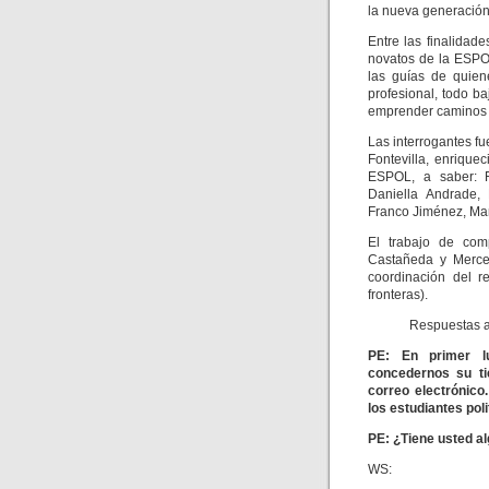
la nueva generación 
Entre las finalidad
novatos de la ESPO
las guías de quien
profesional, todo b
emprender caminos p
Las interrogantes fu
Fontevilla, enrique
ESPOL, a saber: F
Daniella Andrade,
Franco Jiménez, Mar
El trabajo de comp
Castañeda y Merce
coordinación del
fronteras).
Respuestas a
PE:
En primer l
concedernos su ti
correo electrónico
los estudiantes pol
PE: ¿Tiene usted a
WS: