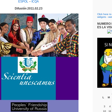
ESPOL
–
ICQA
Difusión 2011.02.23
Click here t
widgets
-
ww
NUMERO D
ES LA VIS
L
M
3
4
10
11