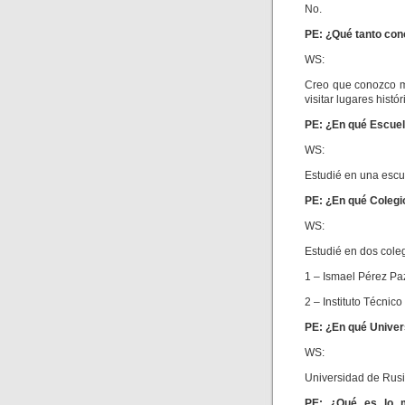
No.
PE: ¿Qué tanto con
WS:
Creo que conozco mu
visitar lugares histó
PE: ¿En qué Escuel
WS:
Estudié en una escue
PE: ¿En qué Colegi
WS:
Estudié en dos coleg
1 – Ismael Pérez Pa
2 – Instituto Técnic
PE: ¿En qué Univers
WS:
Universidad de Rusi
PE: ¿Qué es lo m