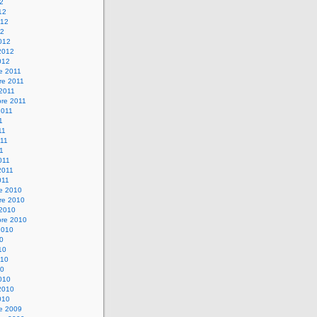
12
12
012
12
012
2012
012
e 2011
re 2011
 2011
bre 2011
2011
1
11
11
11
011
2011
011
re 2010
re 2010
 2010
bre 2010
2010
10
10
010
10
010
2010
010
re 2009