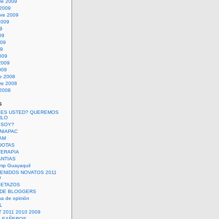
re 2009
 2009
bre 2009
2009
09
09
009
09
009
2009
009
re 2008
re 2008
 2008
s
 ES USTED? QUEREMOS
RLO
 SOY?
UNIAPAC
AM
DOTAS
TERAPIA
ANTIAS
mp Guayaquil
VENIDOS NOVATOS 2011
9
SETAZOS
 DE BLOGGERS
a de opinión
L
 2011 2010 2009
PLEAÑEROS