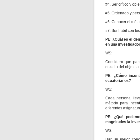
#4. Ser crítico y obje
#5. Ordenado y per
#6. Conocer el métod
#7. Ser hábil con lo
PE: ¿Cuál es el de
en una investigador
WS:
Considero que para
estudio del objeto a 
PE: ¿Cómo incentiv
ecuatorianos?
WS:
Cada persona lleva
método para incent
diferentes asignatur
PE: ¿Qué podemos
magnitudes la inves
WS:
Dar un mejor conoc