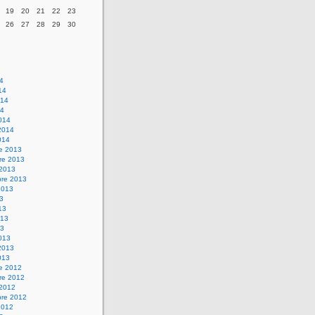
19
20
21
22
23
26
27
28
29
30
14
14
014
14
014
2014
014
re 2013
re 2013
 2013
bre 2013
2013
13
13
013
13
013
2013
013
re 2012
re 2012
 2012
bre 2012
2012