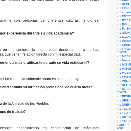
1 DEPO
1 EMPR
1 entret
1 ENTR
onarme con personas de diferentes culturas, religiones,
1 ÉTICA 
1 EVAL
1 FLISO
1 GIMN
ejor experiencia durante su vida académica?
1 ICQA 
1 INVIT
1 KIND
1 Labora
do en una conferencia internacional donde conocí a muchas
ESPOL
s, que tienen relación directa con mi especialidad.
1 MESA
1 Mesas
periencia más gratificante durante su vida estudiantil?
1 MIS 
1 MISC
1 MUSE
1 novato
 mi tutor, que causalmente ahora es mi buen amigo.
1 PROV
1 RELE
idad estudió su formación profesional de cuarto nivel?
1 Rendic
ESPOL
1 RESP
1 SEGU
a de la Amistad de los Pueblos
1 SUEÑ
1 TÉCN
mpo de trabajo?
1 TED +
1 UN A
1 YOU 
ABET / 
ecánico especializado en construcción de máquinas
2008