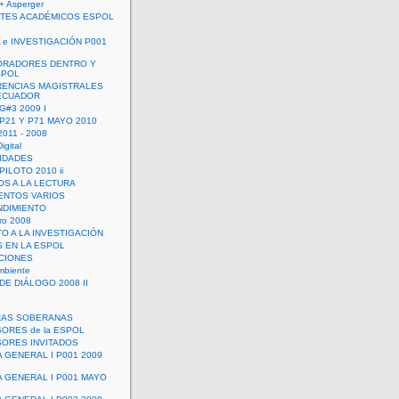
+ Asperger
TES ACADÉMICOS ESPOL
 e INVESTIGACIÓN P001
ORADORES DENTRO Y
SPOL
ENCIAS MAGISTRALES
 ECUADOR
G#3 2009 I
 P21 Y P71 MAYO 2010
011 - 2008
igital
IDADES
ILOTO 2010 ii
OS A LA LECTURA
NTOS VARIOS
DIMIENTO
ro 2008
O A LA INVESTIGACIÓN
 EN LA ESPOL
ACIONES
mbiente
DE DIÁLOGO 2008 II
RAS SOBERANAS
ORES de la ESPOL
ORES INVITADOS
A GENERAL I P001 2009
A GENERAL I P001 MAYO