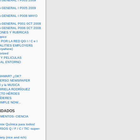
A GENERAL I P003 2009
A GENERAL I P005 2009
A GENERAL I P008 MAYO
A GENERAL P001 0CT 2008
A GENERAL P006 0CT 2008
ONES Y RUBRICAS
mpico
POR LA RED QG I / C e I
ALITIES EMPLOYERS
rywhere)
orized
 Y PELICULAS
S AL ENTORNO
RAMAR? ¿OK?
VERSO NEWSPAPER
 I y la MUSICA
BRIELA RODRÍGUEZ
CTO HÉROES
 LÍDERES
IMPLE NOW...
NDADOS
IMENTOS- CIENCIA
nte Química para todos!
OS Q / F / C / TIC -super-
ety (nice and rich)