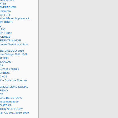
RTES
ENDIMIENTO
enimiento
EVISTAS
con tilde en la primera é.
UACIONES
L
ASIO
2011 2010
ACIONES
ERZENTRUM GYE
torios Servicios y otros
 DE DIALOGO 2010
 de Dialogo 2011 2009
CREDOS
ELANEAS
OS
s 2011 i 2010 ii
ERBIOS
X HOT
ión Social de Cuentas
ONSABILIDAD SOCIAL
RIDAD
OS
ICAS DE ESTUDIO
 recomendados
ÑO ATRAS
LOOK NICE TODAY
ESPOL 2011 2010 2009