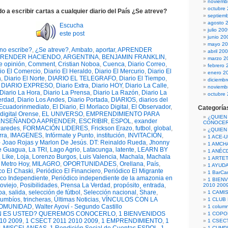
noviemb
octubre
do a escribir cartas a cualquier diario del País ¿Se atreve?
septiem
agosto 
Escucha
julio 20
este post
junio 20
mayo 2
no escribe?
,
¿Se atreve?
,
Ambato
,
aportar
,
APRENDER
abril 20
RENDER HACIENDO
,
ARGENTINA
,
BENJAMIN FRANKLIN
,
marzo 2
e opinión
,
Comment
,
Cristian Noboa
,
Cuenca
,
Diario Correo
,
febrero 
io El Comercio
,
Diario El Heraldo
,
Diario El Mercurio
,
Diario El
enero 2
a
,
Diario El Norte
,
DIARIO EL TELEGRAFO
,
Diario El Tiempo
,
diciemb
,
DIARIO EXPRESO
,
Diario Extra
,
Diario HOY
,
Diario La Calle
,
noviemb
Diario La Hora
,
Diario La Prensa
,
Diario La Razón
,
Diario La
octubre
erdad
,
Diario Los Andes
,
Diario Portada
,
DIARIOS
,
diarios del
Ecuadorinmediato
,
El Diario
,
El Morlaco Digital
,
El Observador
,
Categoría
 digital Orense
,
EL UNIVERSO
,
EMPRENDIMIENTO PARA
¿QUIEN
ENSEÑANDO A APRENDER
,
ESCRIBIR
,
ESPOL
,
exander
CONOCE
Paredes
,
FORMACIÓN LIDERES
,
Frickson Erazo
,
futbol
,
global
,
¿QUIEN
rra
,
IMAGENES
,
Infórmate y Punto
,
institución
,
INVITACIÓN
,
1 ACE-
- Joao Rojas y Marlon De Jesús. DT: Reinaldo Rueda
,
Jhonny
1 AMCH
e Guagua
,
La TRI
,
Lago Agrio
,
Latacunga
,
latente
,
LEARN BY
1 ANÉC
,
Like
,
Loja
,
Lorenzo Burgos
,
Luis Valencia
,
Machala
,
Machala
1 ARTE
,
Metro Hoy
,
MILAGRO
,
OPORTUNIDADES
,
Orellana
,
País
,
1 AYUD
co El Chaski
,
Periódico El Financiero
,
Periódico El Migrante
1 BarCa
ico Independiente
,
Periódico independiente de la amazonia en
1 BIEN
oviejo
,
Posibilidades
,
Prensa La Verdad
,
propósito¸ entrada
,
2010 200
ba
,
salida
,
selección de fútbol
,
Selección nacional
,
Share
,
1 CAMI
umbíos
,
trincheras
,
Últimas Noticias
,
VÍNCULOS CON LA
1 CLUB
OMUNIDAD
,
Walter Ayoví - Segundo Castillo
1 column
N ES USTED? QUEREMOS CONOCERLO
,
1 BIENVENIDOS
1 COPO
10 2009
,
1 CSECT 2011 2010 2009
,
1 EMPRENDIMIENTO
,
1
1 CSECT
1 CUM