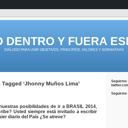
D DENTRO Y FUERA ES
DIÁLOGO PARA UNIR OBJETIVOS, PRINCIPIOS, VALORES Y NORMATIVAS
Seguirme 
s Tagged ‘Jhonny Muños Lima’
twitter.co
Seguirme e
nuestras posibilidades de ir a BRASIL 2014,
ibe? Usted siempre está invitado a escribir
uier diario del País ¿Se atreve?