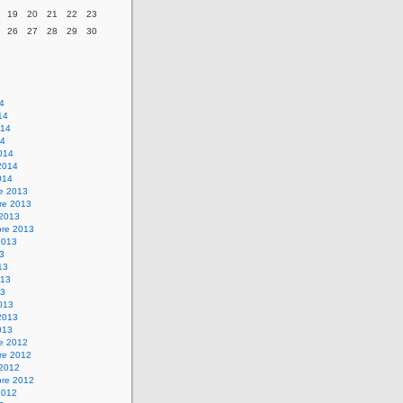
19
20
21
22
23
26
27
28
29
30
14
14
014
14
014
2014
014
re 2013
re 2013
 2013
bre 2013
2013
13
13
013
13
013
2013
013
re 2012
re 2012
 2012
bre 2012
2012