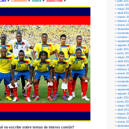
Like
✔
Comment
✔
Share
✔
Subscribe
✔
julio 20
junio 20
mayo 2
abril 20
marzo 2
febrero 
enero 2
diciembr
noviemb
octubre
septiem
agosto 
julio 201
junio 20
mayo 20
abril 20
marzo 2
febrero 
enero 2
diciemb
noviemb
octubre
septiem
agosto 
julio 20
junio 20
mayo 2
abril 20
marzo 2
febrero 
enero 2
diciemb
ué no escribe sobre temas de interes común?