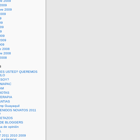
re 2009
 2009
bre 2009
2009
09
09
009
09
009
2009
009
re 2008
re 2008
 2008
s
 ES USTED? QUEREMOS
RLO
 SOY?
UNIAPAC
AM
DOTAS
TERAPIA
ANTIAS
mp Guayaquil
VENIDOS NOVATOS 2011
9
SETAZOS
 DE BLOGGERS
a de opinión
L
 2011 2010 2009
PLEAÑEROS