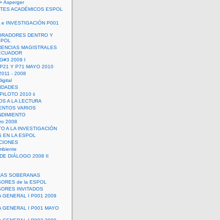
+ Asperger
TES ACADÉMICOS ESPOL
 e INVESTIGACIÓN P001
ORADORES DENTRO Y
SPOL
ENCIAS MAGISTRALES
 ECUADOR
G#3 2009 I
 P21 Y P71 MAYO 2010
011 - 2008
igital
IDADES
ILOTO 2010 ii
OS A LA LECTURA
NTOS VARIOS
DIMIENTO
ro 2008
O A LA INVESTIGACIÓN
 EN LA ESPOL
ACIONES
mbiente
DE DIÁLOGO 2008 II
RAS SOBERANAS
ORES de la ESPOL
ORES INVITADOS
A GENERAL I P001 2009
A GENERAL I P001 MAYO