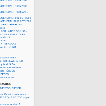
A GENERAL I P003 2009
A GENERAL I P005 2009
A GENERAL I P008 MAYO
A GENERAL P001 0CT 2008
A GENERAL P006 0CT 2008
ONES Y RUBRICAS
mpico
POR LA RED QG I / C e I
ALITIES EMPLOYERS
rywhere)
orized
 Y PELICULAS
S AL ENTORNO
RAMAR? ¿OK?
VERSO NEWSPAPER
 I y la MUSICA
BRIELA RODRÍGUEZ
CTO HÉROES
 LÍDERES
IMPLE NOW...
NDADOS
IMENTOS- CIENCIA
nte Química para todos!
OS Q / F / C / TIC -super-
ety (nice and rich)