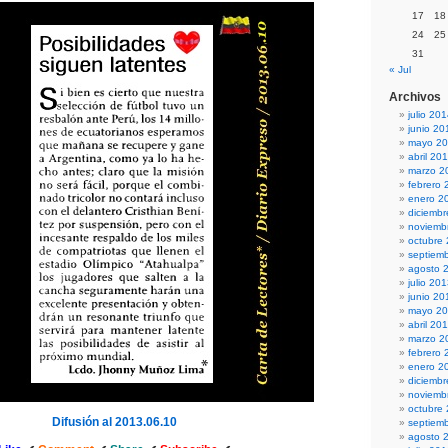
17
18
24
25
31
« Jul
Archivos
julio 20
junio 20
mayo 2
abril 20
marzo 2
febrero 
enero 2
diciemb
noviemb
octubre
septiem
agosto 
julio 20
junio 20
mayo 2
abril 20
marzo 2
febrero 
enero 2
diciemb
noviemb
octubre
Difusión al 2013.06.10
septiem
agosto 