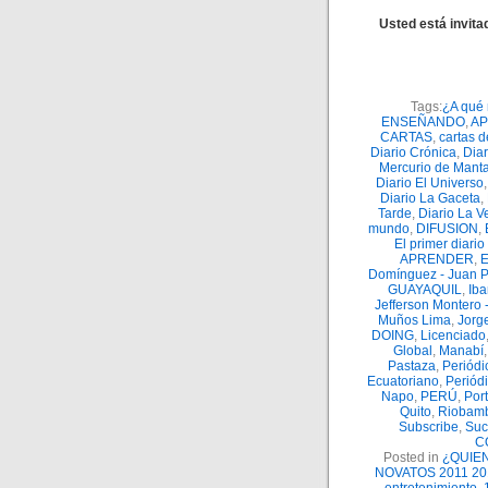
Usted está invita
Tags:
¿A qué 
ENSEÑANDO
,
AP
CARTAS
,
cartas d
Diario Crónica
,
Diar
Mercurio de Mant
Diario El Universo
Diario La Gaceta
,
Tarde
,
Diario La V
mundo
,
DIFUSION
,
El primer diario
APRENDER
,
Domínguez - Juan 
GUAYAQUIL
,
Iba
Jefferson Montero 
Muños Lima
,
Jorg
DOING
,
Licenciado
Global
,
Manabí
Pastaza
,
Periódi
Ecuatoriano
,
Periód
Napo
,
PERÚ
,
Port
Quito
,
Riobam
Subscribe
,
Suc
C
Posted in
¿QUIE
NOVATOS 2011 20