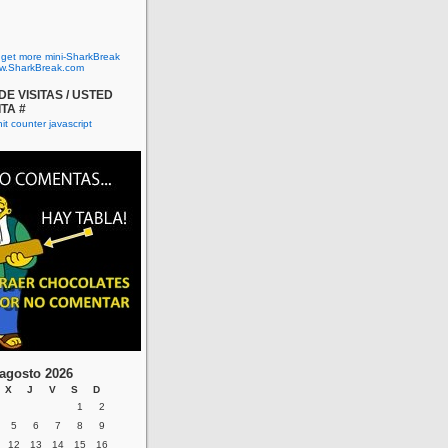
o get more mini-SharkBreak
w.SharkBreak.com
E VISITAS / USTED
ITA #
agosto 2026
X
J
V
S
D
1
2
5
6
7
8
9
12
13
14
15
16