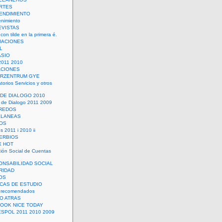
RTES
ENDIMIENTO
enimiento
EVISTAS
con tilde en la primera é.
UACIONES
L
ASIO
2011 2010
ACIONES
ERZENTRUM GYE
torios Servicios y otros
 DE DIALOGO 2010
 de Dialogo 2011 2009
CREDOS
ELANEAS
OS
s 2011 i 2010 ii
ERBIOS
X HOT
ión Social de Cuentas
ONSABILIDAD SOCIAL
RIDAD
OS
ICAS DE ESTUDIO
 recomendados
ÑO ATRAS
LOOK NICE TODAY
ESPOL 2011 2010 2009