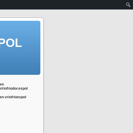
POL
en
m/riofriodocespol
n vriofrioespol