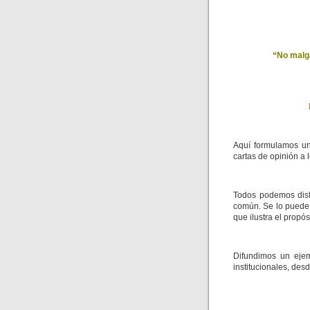
“No malga
Aquí formulamos un
cartas de opinión a
Todos podemos disfr
común. Se lo puede 
que ilustra el propós
Difundimos un ejem
institucionales, des