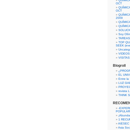
QUÍMIC
OCT
QUÍMIC
OCT
QUÍMIC
2009
QUÍMIC
QUÍMIC
SOLUCI
Soy Olí
TAREAS 
TOP QU
SEEK (eve
Uncateg
VIDEOS
VISITA
Blogroll
¿PROG
EL UNI
Entre la
LUZ GA
PROYE
revista
THINK S
RECOME
-EXPER
POPULAR
¡Abunda
1 RECURS
AIESEC
Asia Soci