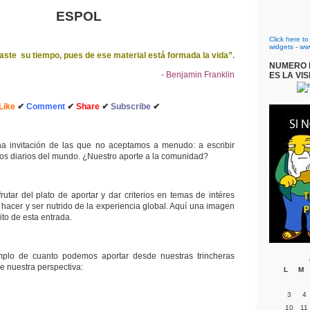
ESPOL
Click here t
widgets
-
ww
ste su tiempo, pues de ese material está formada la vida”.
NUMERO D
- Benjamin Franklin
ES LA VIS
Like
✔
Comment
✔
Share
✔
Subscribe
✔
a invitación de las que no aceptamos a menudo: a escribir
 los diarios del mundo. ¿Nuestro aporte a la comunidad?
utar del plato de aportar y dar criterios en temas de intéres
hacer y ser nutrido de la experiencia global. Aquí una imagen
ito de esta entrada.
plo de cuanto podemos aportar desde nuestras trincheras
de nuestra perspectiva:
L
M
3
4
10
11