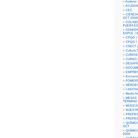
Autismo 
AYUDAN
CEC
CIENCIA
OCT 2008
COLAB
FUERA E
CONFER
ESPOL /
CPQG I 
CPQG I
CSECT 2
Cultura D
CURIOS
CURSO P
DESAFÍ
DOCUME
EMPREN
Encuent
FOMENT
HÉROES
I INVIT
Medio A
MESAS 
TÉRMINO
MÚSICA
NUEST
PROFES
PROFES
QUÍMIC
OCT
QUÍMIC
2009