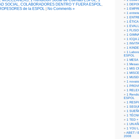
1 MISCELANEAS
,
1 Rendición Social de Cuentas ESPOL
,
1
AD SOCIAL
,
COLABORADORES DENTRO Y FUERA ESPOL
,
1 DEPO
ROFESORES de la ESPOL
|
No Comments »
1 EMPR
1 entret
1 ENTR
1 ÉTICA 
1 EVAL
1 FLISO
1 GIMN
1 ICQA 
1 INVIT
1 KIND
1 Labora
ESPOL
1 MESA
1 Mesas
1 MIS 
1 MISC
1 MUSE
1 novato
1 PROV
1 RELE
1 Rendic
ESPOL
1 RESP
1 SEGU
1 SUEÑ
1 TÉCN
1 TED +
1 UN A
1 YOU 
ABET / 
2008