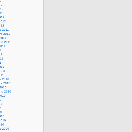
12
12
012
12
012
2012
012
e 2011
re 2011
 2011
bre 2011
2011
1
11
11
11
011
2011
011
re 2010
re 2010
 2010
bre 2010
2010
10
10
010
10
010
2010
010
re 2009