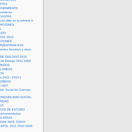
RTES
ENDIMIENTO
enimiento
EVISTAS
con tilde en la primera é.
UACIONES
L
ASIO
2011 2010
ACIONES
ERZENTRUM GYE
torios Servicios y otros
 DE DIALOGO 2010
 de Dialogo 2011 2009
CREDOS
ELANEAS
OS
s 2011 i 2010 ii
ERBIOS
X HOT
ión Social de Cuentas
ONSABILIDAD SOCIAL
RIDAD
OS
ICAS DE ESTUDIO
 recomendados
ÑO ATRAS
LOOK NICE TODAY
ESPOL 2011 2010 2009