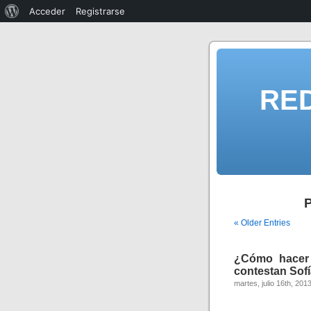
Acceder
Registrarse
RE
P
« Older Entries
¿Cómo hacer 
contestan Sofí
martes, julio 16th, 201