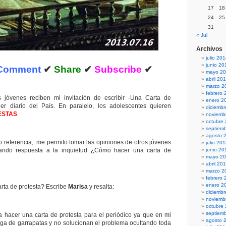
17
18
24
25
31
« Jul
Archivos
julio 20
junio 20
Comment
✔
Share
✔
Subscribe
✔
mayo 2
abril 20
marzo 2
febrero 
 jóvenes reciben mi invitación de escribir -Una Carta de
enero 2
ier diario del País. En paralelo, los adolescentes quieren
diciemb
ESTAS
.
noviemb
octubre
septiem
agosto 
o referencia, me permito tomar las opiniones de otros jóvenes
julio 20
dando respuesta a la inquietud ¿Cómo hacer una carta de
junio 20
mayo 2
abril 20
marzo 2
febrero 
enero 2
rta de protesta? Escribe
Marisa
y resalta:
diciemb
noviemb
octubre
septiem
a hacer una carta de protesta para el periódico ya que en mi
agosto 
laga de garrapatas y no solucionan el problema ocultando toda