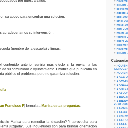
eocupados por nuestra salud.
noviemb
octubre
septiem
agosto 
or, su apoyo para encontrar una solución.
julio 20
junio 20
mayo 2
abril 20
 les agradeceríamos su intervención.
marzo 2
febrero 
enero 2
diciemb
scuela (nombre de la escuela) y firmas.
noviemb
octubre
Categoría
l contenido anterior surtiría más efecto si la envían a las
¿QUIEN
d de su comunidad o Ayuntamiento. Enfatiza que publicarla en
CONOCE
¿QUIEN
ría público el problema, pero no garantiza solución.
1 ACE-
1 AMCH
1 ANÉC
1 ARTE
ofía
1 AYUD
1 BarCa
1 BIEN
2010 200
an Francisco F
) formula a
Marisa estas preguntas
:
1 CAMI
1 CLUB
1 column
1 COPO
iciste Marisa para remediar la situación? Y aprovecha para
1 CSECT
sienta juzgada”. Sus inquietudes son para brindar orientación
1 CUM