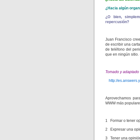
¿Hacia algún organ
¿O bien, simplem
repercusión?
Juan Francisco cree
de escribir una car
de teléfono del peri
que en ningún sitio.
Tomado y adaptado 
http://es.answe
Aprovechamos para 
WWW más populare
1 Formar o tener op
2 Expresar una opin
3 Tener una opinión