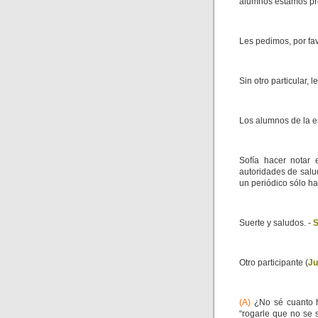
alumnos estamos pr
Les pedimos, por fav
Sin otro particular,
Los alumnos de la e
Sofía hacer notar e
autoridades de salu
un periódico sólo ha
Suerte y saludos. -
S
Otro participante (
Ju
(A)
¿No sé cuanto h
“rogarle que no se 