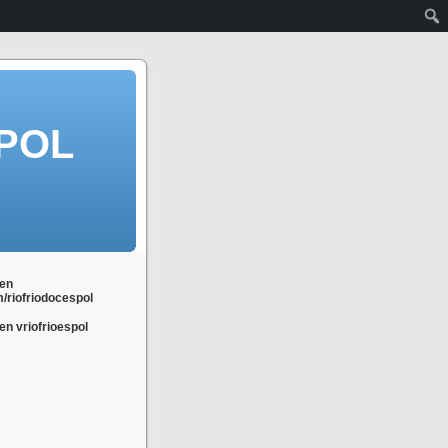
POL
en
m/riofriodocespol
n vriofrioespol