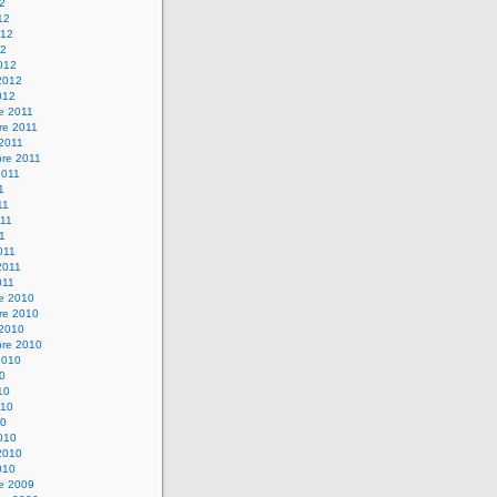
12
12
012
12
012
2012
012
e 2011
re 2011
 2011
bre 2011
2011
1
11
11
11
011
2011
011
re 2010
re 2010
 2010
bre 2010
2010
10
10
010
10
010
2010
010
re 2009