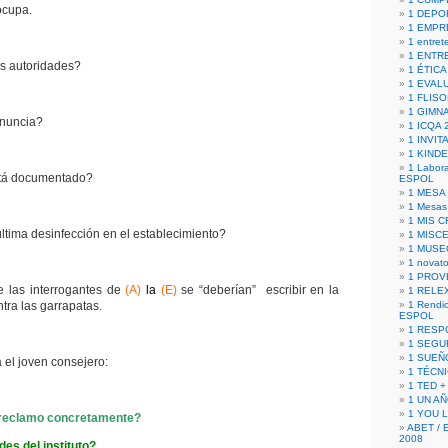
ocupa.
1 DEPO
1 EMPR
1 entret
1 ENTR
s autoridades?
1 ÉTICA 
1 EVAL
1 FLISO
1 GIMN
nuncia?
1 ICQA 
1 INVIT
1 KIND
1 Labora
tá documentado?
ESPOL
1 MESA
1 Mesas
1 MIS 
ltima desinfección en el establecimiento?
1 MISC
1 MUSE
1 novato
1 PROV
e las interrogantes de
(A)
la
(E)
se “deberían” escribir en la
1 RELE
ra las garrapatas.
1 Rendic
ESPOL
1 RESP
1 SEGU
1 SUEÑ
el joven consejero:
1 TÉCN
1 TED +
1 UN A
1 YOU 
 reclamo concretamente?
ABET / 
2008
des del instituto?