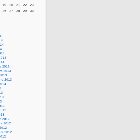
19
20
21
22
23
26
27
28
29
30
14
14
014
14
014
2014
014
re 2013
re 2013
 2013
bre 2013
2013
13
13
013
13
013
2013
013
re 2012
re 2012
 2012
bre 2012
2012