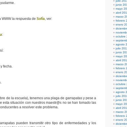
julio 20
 ayudarme.
junio 20
mayo 2
abril 20
marzo 2
 la WWW la respuesta de
Sofía
, ver:
febrero 
enero 2
diciembr
noviemb
sa
:
octubre
septiem
agosto 
julio 201
sí:
junio 20
mayo 20
abril 20
marzo 2
y fecha.
febrero 
enero 2
diciemb
noviemb
.
octubre
septiem
agosto 
julio 20
bre de la escuela), tenemos una plaga de garrapatas y pese a
junio 20
e esta situación con nuestros maestr@s no se han tomado las
mayo 2
conducentes a resolver este problema.
abril 20
marzo 2
febrero 
enero 2
rrapatas pueden transmitir otro tipo de enfermedades y los
diciemb