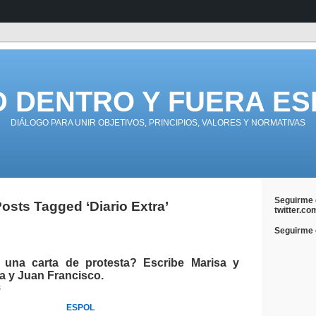
D DENTRO Y FUERA ES
DIÁLOGO PARA UNIR OBJETIVOS, PRINCIPIOS, VALORES Y NORMATIVAS
Seguirme 
osts Tagged ‘Diario Extra’
twitter.co
Seguirme e
una carta de protesta? Escribe Marisa y
a y Juan Francisco.
3
ESPOL