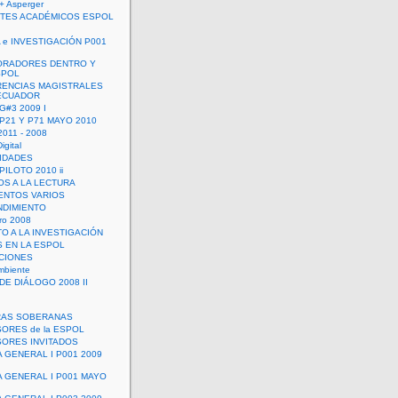
+ Asperger
TES ACADÉMICOS ESPOL
 e INVESTIGACIÓN P001
ORADORES DENTRO Y
SPOL
ENCIAS MAGISTRALES
 ECUADOR
G#3 2009 I
 P21 Y P71 MAYO 2010
011 - 2008
igital
IDADES
ILOTO 2010 ii
OS A LA LECTURA
NTOS VARIOS
DIMIENTO
ro 2008
O A LA INVESTIGACIÓN
 EN LA ESPOL
ACIONES
mbiente
DE DIÁLOGO 2008 II
RAS SOBERANAS
ORES de la ESPOL
ORES INVITADOS
A GENERAL I P001 2009
A GENERAL I P001 MAYO