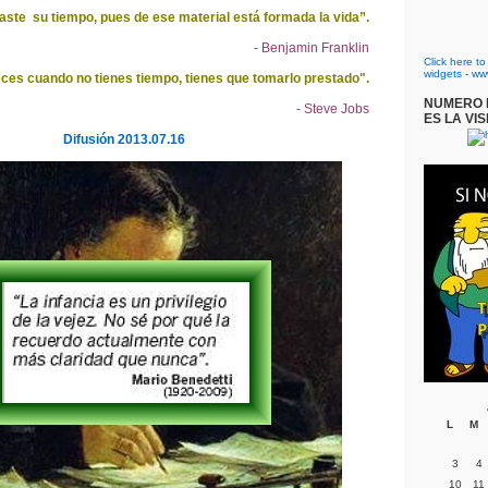
ste su tiempo, pues de ese material está formada la vida”.
- Benjamin Franklin
Click here t
widgets
-
ww
ces cuando no tienes tiempo, tienes que tomarlo prestado".
NUMERO D
- Steve Jobs
ES LA VIS
Difusión 2013.07.16
L
M
3
4
10
11