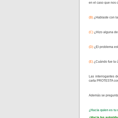
en el caso que nos 
(B)
¿Hablaste con la
(C)
¿Hizo alguna de
(D)
¿El problema es
(E)
¿Cuándo fue la ú
Las interrogantes d
carta PROTESTA cont
Además se pregunta 
¿Hacia quien es tu
¿Hacia las autorida