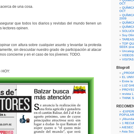
QUÍMIC
OCT
acerca de una cosa.
QUÍMIC
OCT
QUÍMIC
2009
QUÍMIC
segurar que todos los diarios y revistas del mundo tienen un
QUÍMIC
s lectores opinen.
SOLUCI
Soy Olí
TAREAS 
TOP QU
pinar con altura sobre cualquier asunto y levantar la protesta
SEEK (eve
amerite, sin descuidar nuestro grado de participación al atacar
Uncateg
 nos concierne y en el caso de los jóvenes: TODO.
VIDEOS
VISITA
Blogroll
e HOY:
¿PROG
EL UNI
Entre la
LUZ GA
PROYE
revista
THINK S
RECOME
-EXPER
POPULAR
¡Abunda
1 RECURS
AIESEC
Asia Soci