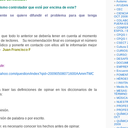
Autismo 
AYUDAN
ismo controlador que esté por encima de este?
CEC
CIENCIA
ente se quiere difundir el problema para que tenga
OCT 2008
COLAB
FUERA E
CONFER
ESPOL /
CPQG I 
 que todo lo anterior se debería tener en cuenta al momento
CPQG I
ta de lectores. Su recomendación final es conseguir el número
CSECT 2
ódico y ponerte en contacto con ellos allí te informarán mejor
Cultura D
 -
Juan Francisco F
CURIOS
CURSO P
DESAFÍ
DOCUME
de:
EMPREN
Encuent
rs.yahoo.com/question/index?qid=20090508071600AAmmTWC
FOMENT
HÉROES
I INVIT
Medio A
traer las definiciones de opinar en los diccionarios de la
MESAS 
s:
TÉRMINO
MÚSICA
NUEST
PROFES
inión.
PROFES
QUÍMIC
OCT
ión de palabra o por escrito.
QUÍMIC
2009
: es necesario conocer los hechos antes de opinar.