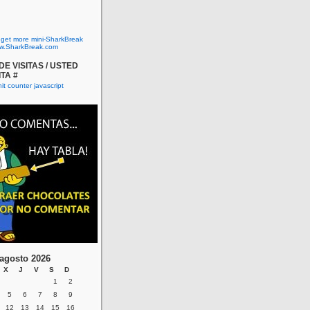
o get more mini-SharkBreak
w.SharkBreak.com
E VISITAS / USTED
ITA #
agosto 2026
X
J
V
S
D
1
2
5
6
7
8
9
12
13
14
15
16