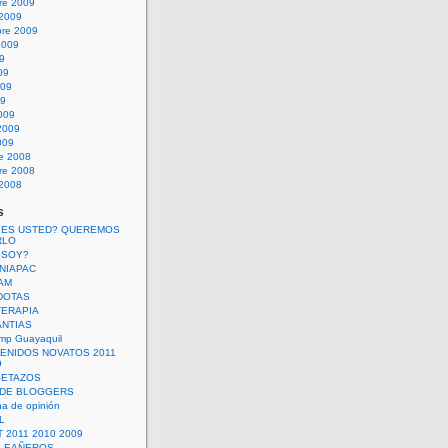
re 2009
 2009
bre 2009
2009
09
09
009
09
009
2009
009
re 2008
re 2008
 2008
s
 ES USTED? QUEREMOS
RLO
 SOY?
UNIAPAC
AM
DOTAS
TERAPIA
ANTIAS
mp Guayaquil
VENIDOS NOVATOS 2011
9
SETAZOS
 DE BLOGGERS
a de opinión
L
 2011 2010 2009
PLEAÑEROS