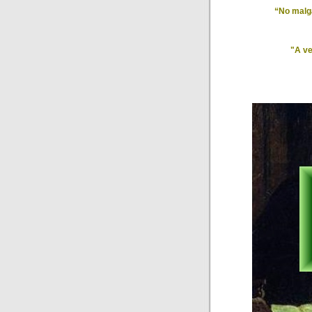
“No malga
"A ve