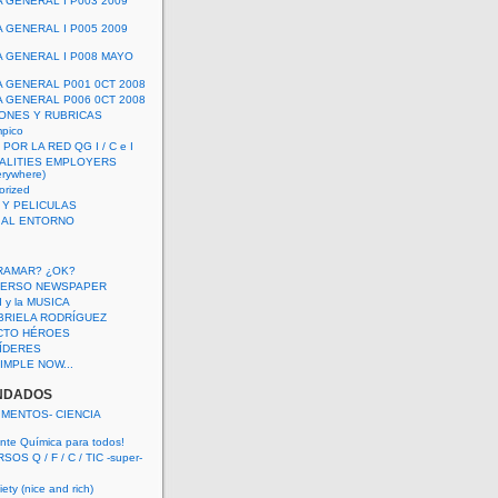
A GENERAL I P003 2009
A GENERAL I P005 2009
A GENERAL I P008 MAYO
A GENERAL P001 0CT 2008
A GENERAL P006 0CT 2008
ONES Y RUBRICAS
mpico
POR LA RED QG I / C e I
ALITIES EMPLOYERS
rywhere)
orized
 Y PELICULAS
S AL ENTORNO
RAMAR? ¿OK?
VERSO NEWSPAPER
 I y la MUSICA
BRIELA RODRÍGUEZ
CTO HÉROES
 LÍDERES
IMPLE NOW...
NDADOS
IMENTOS- CIENCIA
nte Química para todos!
OS Q / F / C / TIC -super-
ety (nice and rich)