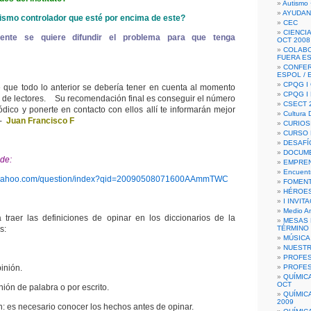
Autismo 
AYUDAN
ismo controlador que esté por encima de este?
CEC
CIENCIA
ente se quiere difundir el problema para que tenga
OCT 2008
COLAB
FUERA E
CONFER
ESPOL /
CPQG I 
 que todo lo anterior se debería tener en cuenta al momento
CPQG I
ta de lectores. Su recomendación final es conseguir el número
CSECT 2
ódico y ponerte en contacto con ellos allí te informarán mejor
Cultura D
 -
Juan Francisco F
CURIOS
CURSO P
DESAFÍ
DOCUME
de:
EMPREN
Encuent
rs.yahoo.com/question/index?qid=20090508071600AAmmTWC
FOMENT
HÉROES
I INVIT
Medio A
traer las definiciones de opinar en los diccionarios de la
MESAS 
s:
TÉRMINO
MÚSICA
NUEST
PROFES
inión.
PROFES
QUÍMIC
OCT
ión de palabra o por escrito.
QUÍMIC
2009
: es necesario conocer los hechos antes de opinar.