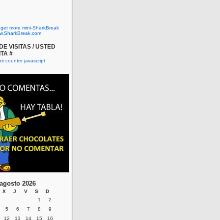
o get more mini-SharkBreak
w.SharkBreak.com
E VISITAS / USTED
ITA #
agosto 2026
X
J
V
S
D
1
2
5
6
7
8
9
12
13
14
15
16