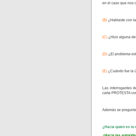
en el caso que nos 
(B)
¿Hablaste con la
(C)
¿Hizo alguna de
(D)
¿El problema es
(E)
¿Cuándo fue la ú
Las interrogantes d
carta PROTESTA cont
Además se pregunta 
¿Hacia quien es tu
¿Hacia las autorida