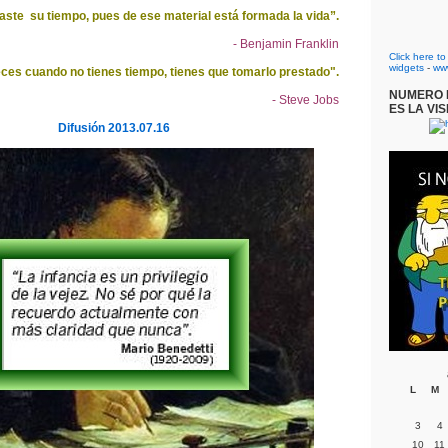
ste su tiempo, pues de ese material está formada la vida”.
- Benjamin Franklin
Click here t
widgets
-
ww
ces cuando no tienes tiempo, tienes que tomarlo prestado".
NUMERO D
- Steve Jobs
ES LA VIS
Difusión 2013.07.16
L
M
3
4
10
11