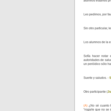
alumnos estamos pr
Les pedimos, por fav
Sin otro particular,
Los alumnos de la e
Sofía hacer notar e
autoridades de salu
un periódico sólo ha
Suerte y saludos. -
S
Otro participante (
Ju
(A)
¿No sé cuanto h
“rogarle que no se 