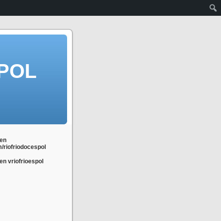
POL
en
m/riofriodocespol
n vriofrioespol