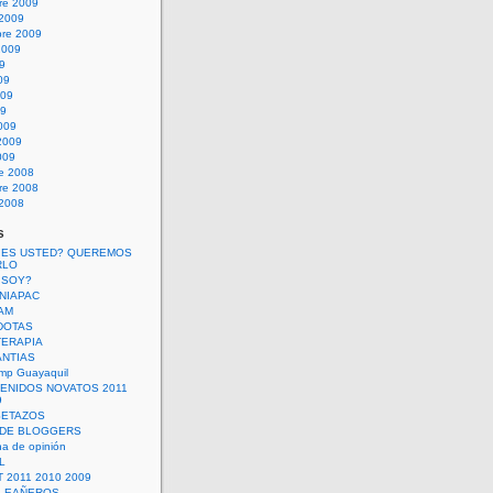
re 2009
 2009
bre 2009
2009
09
09
009
09
009
2009
009
re 2008
re 2008
 2008
s
 ES USTED? QUEREMOS
RLO
 SOY?
UNIAPAC
AM
DOTAS
TERAPIA
ANTIAS
mp Guayaquil
VENIDOS NOVATOS 2011
9
SETAZOS
 DE BLOGGERS
a de opinión
L
 2011 2010 2009
PLEAÑEROS