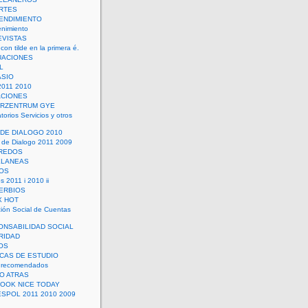
RTES
ENDIMIENTO
enimiento
EVISTAS
con tilde en la primera é.
UACIONES
L
ASIO
2011 2010
ACIONES
ERZENTRUM GYE
torios Servicios y otros
 DE DIALOGO 2010
 de Dialogo 2011 2009
CREDOS
ELANEAS
OS
s 2011 i 2010 ii
ERBIOS
X HOT
ión Social de Cuentas
ONSABILIDAD SOCIAL
RIDAD
OS
ICAS DE ESTUDIO
 recomendados
ÑO ATRAS
LOOK NICE TODAY
ESPOL 2011 2010 2009