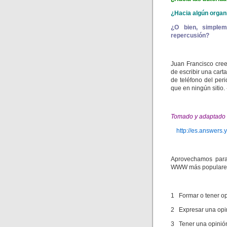
¿Hacia algún organ
¿O bien, simplem
repercusión?
Juan Francisco cree
de escribir una car
de teléfono del peri
que en ningún sitio.
Tomado y adaptado 
http://es.answe
Aprovechamos para 
WWW más populare
1 Formar o tener op
2 Expresar una opin
3 Tener una opinión