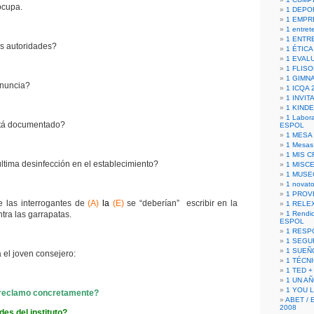
ocupa.
1 DEPO
1 EMPR
1 entret
1 ENTR
s autoridades?
1 ÉTICA 
1 EVAL
1 FLISO
1 GIMN
nuncia?
1 ICQA 
1 INVIT
1 KIND
1 Labora
tá documentado?
ESPOL
1 MESA
1 Mesas
1 MIS 
ltima desinfección en el establecimiento?
1 MISC
1 MUSE
1 novato
1 PROV
e las interrogantes de
(A)
la
(E)
se “deberían” escribir en la
1 RELE
ra las garrapatas.
1 Rendic
ESPOL
1 RESP
1 SEGU
1 SUEÑ
el joven consejero:
1 TÉCN
1 TED +
1 UN A
1 YOU 
 reclamo concretamente?
ABET / 
2008
des del instituto?