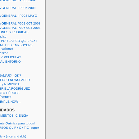
A GENERAL I P003 2009
A GENERAL I P005 2009
A GENERAL I P008 MAYO
A GENERAL P001 0CT 2008
A GENERAL P006 0CT 2008
ONES Y RUBRICAS
mpico
POR LA RED QG I / C e I
ALITIES EMPLOYERS
rywhere)
orized
 Y PELICULAS
S AL ENTORNO
RAMAR? ¿OK?
VERSO NEWSPAPER
 I y la MUSICA
BRIELA RODRÍGUEZ
CTO HÉROES
 LÍDERES
IMPLE NOW...
NDADOS
IMENTOS- CIENCIA
nte Química para todos!
OS Q / F / C / TIC -super-
ety (nice and rich)