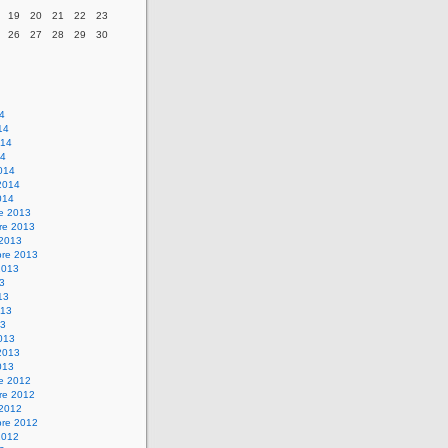
19
20
21
22
23
26
27
28
29
30
14
14
014
14
014
2014
014
re 2013
re 2013
 2013
bre 2013
2013
13
13
013
13
013
2013
013
re 2012
re 2012
 2012
bre 2012
2012