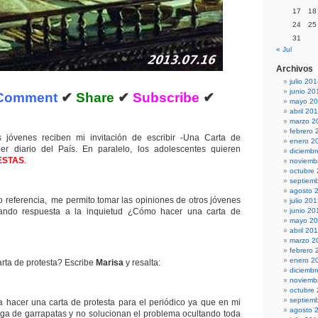
17
18
24
25
31
« Jul
Archivos
julio 20
junio 20
Comment
✔
Share
✔
Subscribe
✔
mayo 2
abril 20
marzo 2
febrero 
 jóvenes reciben mi invitación de escribir -Una Carta de
enero 2
ier diario del País. En paralelo, los adolescentes quieren
diciemb
ESTAS
.
noviemb
octubre
septiem
agosto 
o referencia, me permito tomar las opiniones de otros jóvenes
julio 20
dando respuesta a la inquietud ¿Cómo hacer una carta de
junio 20
mayo 2
abril 20
marzo 2
febrero 
enero 2
rta de protesta? Escribe
Marisa
y resalta:
diciemb
noviemb
octubre
septiem
a hacer una carta de protesta para el periódico ya que en mi
agosto 
laga de garrapatas y no solucionan el problema ocultando toda