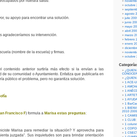
eocupados por nuestra salud.
noviemb
octubre
septiem
agosto 
or, su apoyo para encontrar una solución.
julio 20
junio 20
mayo 2
abril 20
 les agradeceríamos su intervención.
marzo 2
febrero 
enero 2
diciemb
scuela (nombre de la escuela) y firmas.
noviemb
octubre
Categoría
l contenido anterior surtiría más efecto si la envían a las
¿QUIEN
d de su comunidad o Ayuntamiento. Enfatiza que publicarla en
CONOCE
¿QUIEN
ría público el problema, pero no garantiza solución.
1 ACE-
1 AMCH
1 ANÉC
1 ARTE
ofía
1 AYUD
1 BarCa
1 BIEN
2010 200
an Francisco F
) formula a
Marisa estas preguntas
:
1 CAMI
1 CLUB
1 column
1 COPO
iciste Marisa para remediar la situación? Y aprovecha para
1 CSECT
sienta juzgada”. Sus inquietudes son para brindar orientación
1 CUM