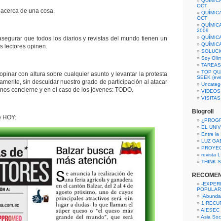
QUÍMIC
OCT
acerca de una cosa.
QUÍMIC
OCT
QUÍMIC
2009
QUÍMIC
segurar que todos los diarios y revistas del mundo tienen un
QUÍMIC
s lectores opinen.
SOLUCI
Soy Olí
TAREAS 
TOP QU
pinar con altura sobre cualquier asunto y levantar la protesta
SEEK (eve
amerite, sin descuidar nuestro grado de participación al atacar
Uncateg
 nos concierne y en el caso de los jóvenes: TODO.
VIDEOS
VISITA
Blogroll
e HOY:
¿PROG
EL UNI
Entre la
LUZ GA
PROYE
revista
THINK S
RECOME
-EXPER
POPULAR
¡Abunda
1 RECURS
AIESEC
Asia Soci