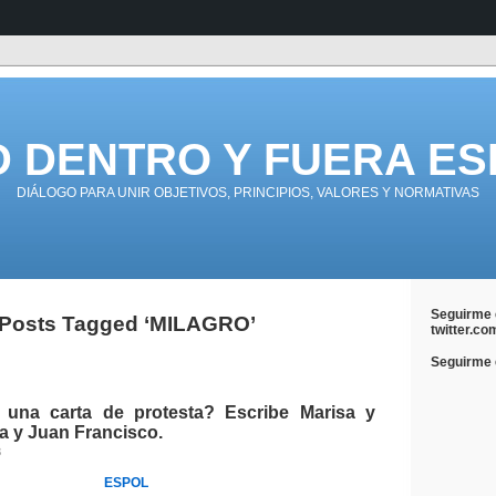
D DENTRO Y FUERA ES
DIÁLOGO PARA UNIR OBJETIVOS, PRINCIPIOS, VALORES Y NORMATIVAS
Seguirme 
Posts Tagged ‘MILAGRO’
twitter.co
Seguirme e
una carta de protesta? Escribe Marisa y
a y Juan Francisco.
3
ESPOL