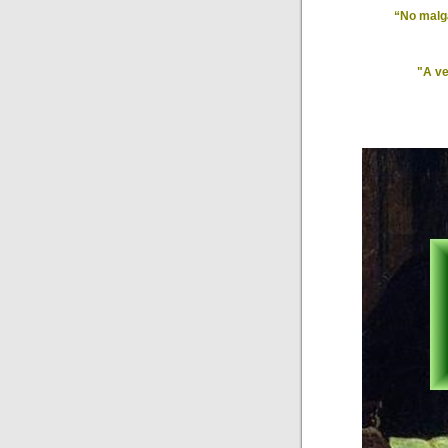
“No malga
"A ve