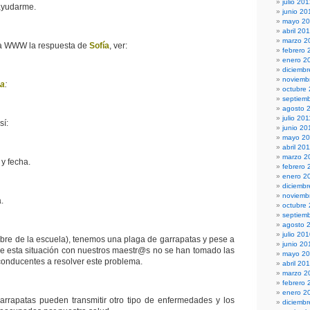
julio 20
 ayudarme.
junio 20
mayo 2
abril 20
marzo 2
 la WWW la respuesta de
Sofía
, ver:
febrero 
enero 2
diciembr
noviemb
sa
:
octubre
septiem
agosto 
julio 201
sí:
junio 20
mayo 20
abril 20
marzo 2
y fecha.
febrero 
enero 2
diciemb
noviemb
.
octubre
septiem
agosto 
julio 20
bre de la escuela), tenemos una plaga de garrapatas y pese a
junio 20
e esta situación con nuestros maestr@s no se han tomado las
mayo 2
conducentes a resolver este problema.
abril 20
marzo 2
febrero 
enero 2
rrapatas pueden transmitir otro tipo de enfermedades y los
diciemb