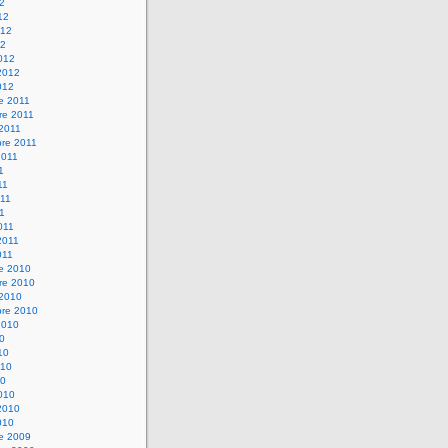
12
12
012
12
012
2012
012
e 2011
re 2011
 2011
bre 2011
2011
1
11
11
11
011
2011
011
re 2010
re 2010
 2010
bre 2010
2010
10
10
010
10
010
2010
010
re 2009