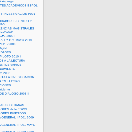
+ Asperger
TES ACADÉMICOS ESPOL
 e INVESTIGACIÓN P001
ORADORES DENTRO Y
SPOL
ENCIAS MAGISTRALES
 ECUADOR
G#3 2009 I
 P21 Y P71 MAYO 2010
011 - 2008
igital
IDADES
ILOTO 2010 ii
OS A LA LECTURA
NTOS VARIOS
DIMIENTO
ro 2008
O A LA INVESTIGACIÓN
 EN LA ESPOL
ACIONES
mbiente
DE DIÁLOGO 2008 II
RAS SOBERANAS
ORES de la ESPOL
ORES INVITADOS
A GENERAL I P001 2009
A GENERAL I P001 MAYO