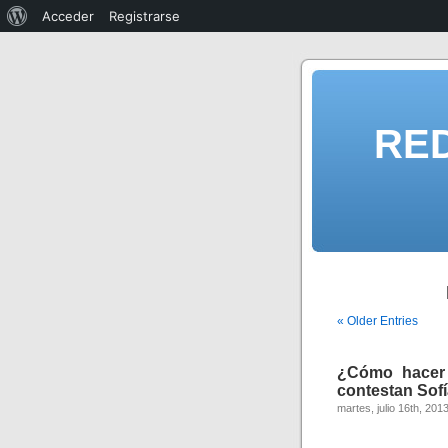
Acceder
Registrarse
RE
« Older Entries
¿Cómo hacer 
contestan Sofí
martes, julio 16th, 201