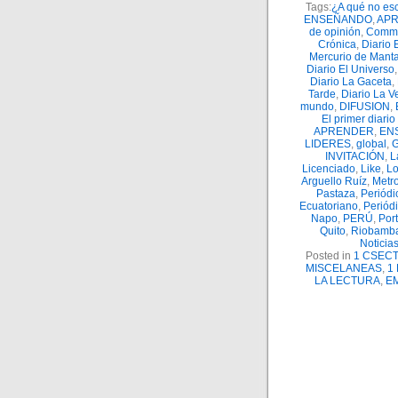
Tags:
¿A qué no es
ENSEÑANDO
,
APR
de opinión
,
Comm
Crónica
,
Diario 
Mercurio de Mant
Diario El Universo
Diario La Gaceta
,
Tarde
,
Diario La V
mundo
,
DIFUSION
,
El primer diario
APRENDER
,
EN
LIDERES
,
global
,
INVITACIÓN
,
L
Licenciado
,
Like
,
Lo
Arguello Ruíz
,
Metr
Pastaza
,
Periódi
Ecuatoriano
,
Periód
Napo
,
PERÚ
,
Port
Quito
,
Riobamb
Noticia
Posted in
1 CSECT
MISCELANEAS
,
1
LA LECTURA
,
E