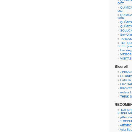
QUÍMIC
OCT
QUÍMIC
OCT
QUÍMIC
2009
QUÍMIC
QUÍMIC
SOLUCI
Soy Olí
TAREAS 
TOP QU
SEEK (eve
Uncateg
VIDEOS
VISITA
Blogroll
¿PROG
EL UNI
Entre la
LUZ GA
PROYE
revista
THINK S
RECOME
-EXPER
POPULAR
¡Abunda
1 RECURS
AIESEC
Asia Soci