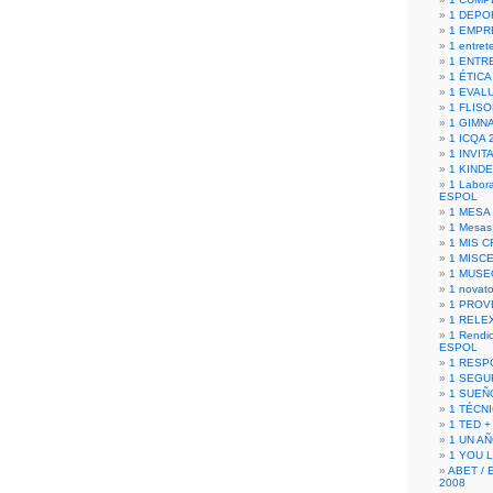
1 DEPO
1 EMPR
1 entret
1 ENTR
1 ÉTICA 
1 EVAL
1 FLISO
1 GIMN
1 ICQA 
1 INVIT
1 KIND
1 Labora
ESPOL
1 MESA
1 Mesas
1 MIS 
1 MISC
1 MUSE
1 novato
1 PROV
1 RELE
1 Rendic
ESPOL
1 RESP
1 SEGU
1 SUEÑ
1 TÉCN
1 TED +
1 UN A
1 YOU 
ABET / 
2008