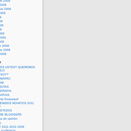
re 2009
 2009
bre 2009
2009
09
09
009
09
009
2009
009
re 2008
re 2008
 2008
s
 ES USTED? QUEREMOS
RLO
 SOY?
UNIAPAC
AM
DOTAS
TERAPIA
ANTIAS
mp Guayaquil
VENIDOS NOVATOS 2011
9
SETAZOS
 DE BLOGGERS
a de opinión
L
 2011 2010 2009
PLEAÑEROS