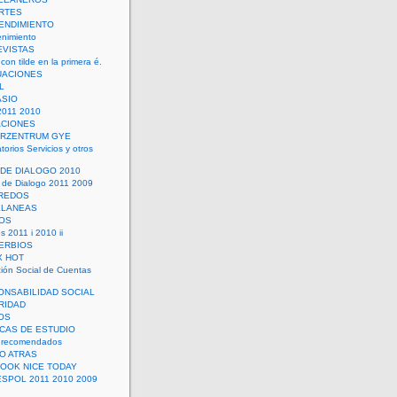
RTES
ENDIMIENTO
enimiento
EVISTAS
con tilde en la primera é.
UACIONES
L
ASIO
2011 2010
ACIONES
ERZENTRUM GYE
torios Servicios y otros
 DE DIALOGO 2010
 de Dialogo 2011 2009
CREDOS
ELANEAS
OS
s 2011 i 2010 ii
ERBIOS
X HOT
ión Social de Cuentas
ONSABILIDAD SOCIAL
RIDAD
OS
ICAS DE ESTUDIO
 recomendados
ÑO ATRAS
LOOK NICE TODAY
ESPOL 2011 2010 2009