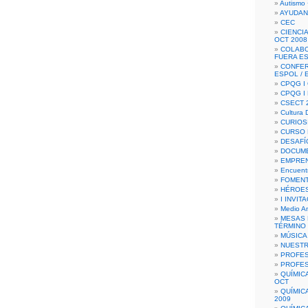
Autismo 
AYUDAN
CEC
CIENCIA
OCT 2008
COLAB
FUERA E
CONFER
ESPOL /
CPQG I 
CPQG I
CSECT 2
Cultura D
CURIOS
CURSO P
DESAFÍ
DOCUME
EMPREN
Encuent
FOMENT
HÉROES
I INVIT
Medio A
MESAS 
TÉRMINO
MÚSICA
NUEST
PROFES
PROFES
QUÍMIC
OCT
QUÍMIC
2009