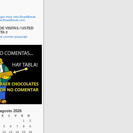
o get more mini-SharkBreak
w.SharkBreak.com
E VISITAS / USTED
ITA #
agosto 2026
X
J
V
S
D
1
2
5
6
7
8
9
12
13
14
15
16