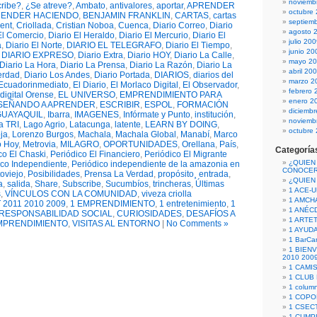
noviemb
cribe?
,
¿Se atreve?
,
Ambato
,
antivalores
,
aportar
,
APRENDER
octubre
ENDER HACIENDO
,
BENJAMIN FRANKLIN
,
CARTAS
,
cartas
septiem
ent
,
Criollada
,
Cristian Noboa
,
Cuenca
,
Diario Correo
,
Diario
agosto 
El Comercio
,
Diario El Heraldo
,
Diario El Mercurio
,
Diario El
julio 20
a
,
Diario El Norte
,
DIARIO EL TELEGRAFO
,
Diario El Tiempo
,
junio 20
,
DIARIO EXPRESO
,
Diario Extra
,
Diario HOY
,
Diario La Calle
,
mayo 2
Diario La Hora
,
Diario La Prensa
,
Diario La Razón
,
Diario La
abril 20
erdad
,
Diario Los Andes
,
Diario Portada
,
DIARIOS
,
diarios del
marzo 2
Ecuadorinmediato
,
El Diario
,
El Morlaco Digital
,
El Observador
,
febrero 
 digital Orense
,
EL UNIVERSO
,
EMPRENDIMIENTO PARA
enero 2
SEÑANDO A APRENDER
,
ESCRIBIR
,
ESPOL
,
FORMACIÓN
diciemb
GUAYAQUIL
,
Ibarra
,
IMAGENES
,
Infórmate y Punto
,
institución
,
noviemb
a TRI
,
Lago Agrio
,
Latacunga
,
latente
,
LEARN BY DOING
,
octubre
ja
,
Lorenzo Burgos
,
Machala
,
Machala Global
,
Manabí
,
Marco
o Hoy
,
Metrovia
,
MILAGRO
,
OPORTUNIDADES
,
Orellana
,
País
,
Categoría
co El Chaski
,
Periódico El Financiero
,
Periódico El Migrante
¿QUIEN
ico Independiente
,
Periódico independiente de la amazonia en
CONOCE
oviejo
,
Posibilidades
,
Prensa La Verdad
,
propósito¸ entrada
,
¿QUIEN
a
,
salida
,
Share
,
Subscribe
,
Sucumbíos
,
trincheras
,
Últimas
1 ACE-
s
,
VÍNCULOS CON LA COMUNIDAD
,
viveza criolla
1 AMCH
 2011 2010 2009
,
1 EMPRENDIMIENTO
,
1 entretenimiento
,
1
1 ANÉC
 RESPONSABILIDAD SOCIAL
,
CURIOSIDADES
,
DESAFÍOS A
1 ARTE
MPRENDIMIENTO
,
VISITAS AL ENTORNO
|
No Comments »
1 AYUD
1 BarCa
1 BIEN
2010 200
1 CAMI
1 CLUB
1 column
1 COPO
1 CSECT
1 CUM