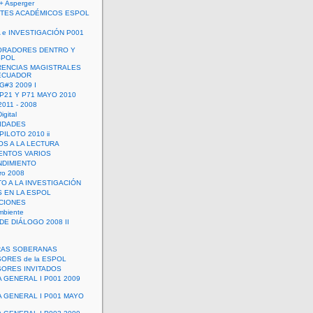
+ Asperger
TES ACADÉMICOS ESPOL
 e INVESTIGACIÓN P001
ORADORES DENTRO Y
SPOL
ENCIAS MAGISTRALES
 ECUADOR
G#3 2009 I
 P21 Y P71 MAYO 2010
011 - 2008
igital
IDADES
ILOTO 2010 ii
OS A LA LECTURA
NTOS VARIOS
DIMIENTO
ro 2008
O A LA INVESTIGACIÓN
 EN LA ESPOL
ACIONES
mbiente
DE DIÁLOGO 2008 II
RAS SOBERANAS
ORES de la ESPOL
ORES INVITADOS
A GENERAL I P001 2009
A GENERAL I P001 MAYO