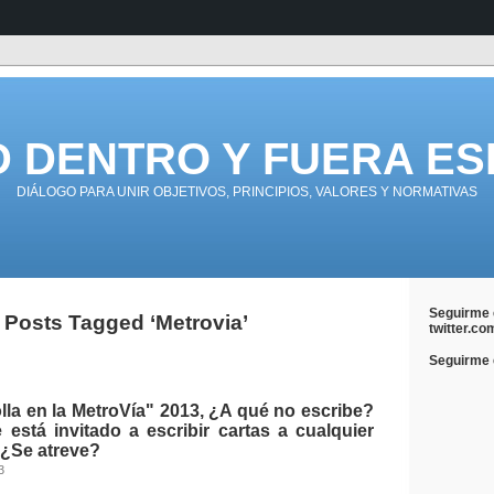
D DENTRO Y FUERA ES
DIÁLOGO PARA UNIR OBJETIVOS, PRINCIPIOS, VALORES Y NORMATIVAS
Seguirme 
Posts Tagged ‘Metrovia’
twitter.co
Seguirme e
olla en la MetroVía" 2013, ¿A qué no escribe?
está invitado a escribir cartas a cualquier
s ¿Se atreve?
3