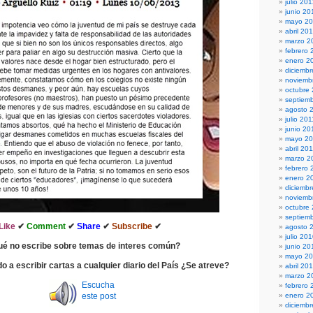
julio 20
junio 20
mayo 2
abril 20
marzo 2
febrero 
enero 2
diciembr
noviemb
octubre
septiem
agosto 
julio 201
junio 20
mayo 20
abril 20
marzo 2
febrero 
enero 2
diciemb
noviemb
octubre
septiem
Like
✔
Comment
✔
Share
✔
Subscribe
✔
agosto 
julio 20
ué no escribe sobre temas de interes común?
junio 20
mayo 2
do a escribir cartas a cualquier diario del País ¿Se atreve?
abril 20
marzo 2
Escucha
febrero 
este post
enero 2
diciemb