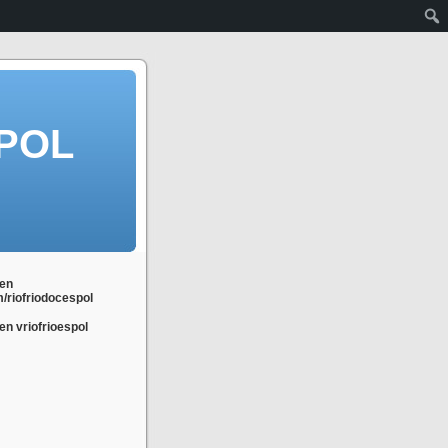
POL
en
m/riofriodocespol
n vriofrioespol