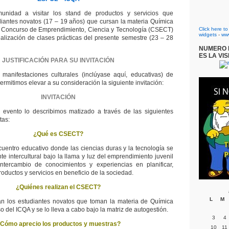
unidad a visitar los stand de productos y servicios que
iantes novatos (17 – 19 años) que cursan la materia Química
el Concurso de Emprendimiento, Ciencia y Tecnología (CSECT)
Click here t
widgets
-
ww
alización de clases prácticas del presente semestre (23 – 28
NUMERO D
ES LA VIS
JUSTIFICACIÓN PARA SU INVITACIÓN
 manifestaciones culturales (inclúyase aquí, educativas) de
rmitimos elevar a su consideración la siguiente invitación:
INVITACIÓN
l evento lo describimos matizado a través de las siguientes
tas:
¿Qué es CSECT?
entro educativo donde las ciencias duras y la tecnología se
e intercultural bajo la llama y luz del emprendimiento juvenil
intercambio de conocimientos y experiencias en planificar,
roductos y servicios en beneficio de la sociedad.
¿Quiénes realizan el CSECT?
L
M
an los estudiantes novatos que toman la materia de Química
so del ICQA y se lo lleva a cabo bajo la matriz de autogestión.
3
4
Cómo aprecio los productos y muestras?
10
11