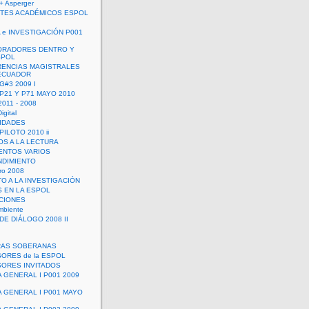
+ Asperger
TES ACADÉMICOS ESPOL
 e INVESTIGACIÓN P001
ORADORES DENTRO Y
SPOL
ENCIAS MAGISTRALES
 ECUADOR
G#3 2009 I
 P21 Y P71 MAYO 2010
011 - 2008
igital
IDADES
ILOTO 2010 ii
OS A LA LECTURA
NTOS VARIOS
DIMIENTO
ro 2008
O A LA INVESTIGACIÓN
 EN LA ESPOL
ACIONES
mbiente
DE DIÁLOGO 2008 II
RAS SOBERANAS
ORES de la ESPOL
ORES INVITADOS
A GENERAL I P001 2009
A GENERAL I P001 MAYO