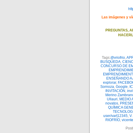
ht
Las imágenes y ví
PREGUNTAS, A
HACERL
Tags:
@vriofrio
,
AP
BUSQUEDA
,
CIENC
CONCURSO DE E
EMPRENDIMI
EMPRENDIMIENT
ENSEÑANDO A
explorar
,
FACEBO
Sornoza
,
Google
,
I
INVITACIÓN
,
inv
Merino Zambran
Ullauri
,
MEDIO 
novatos
,
PRESE
QUÍMICA GEN
TECNOLOG
user/vart12345
,
V.
RIOFRÍO
,
vicente
Post