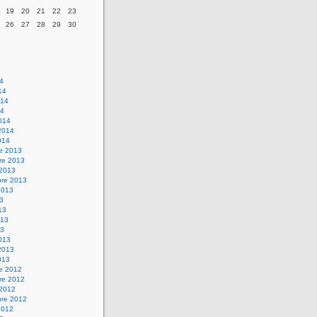
19
20
21
22
23
26
27
28
29
30
14
14
014
14
014
2014
014
re 2013
re 2013
 2013
bre 2013
2013
13
13
013
13
013
2013
013
re 2012
re 2012
 2012
bre 2012
2012