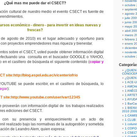
noviemb
¿Qué mas me puede dar el CSECT?
octubre
septiem
ción cultural de nuestro medio el evento CSECT es fuente de
agosto 
prendimientos.
julio 20
junio 20
rsos económico - dinero - para invertir en ideas nuevas y
mayo 2
frescas?
abril 20
marzo 2
de agosto de 2010) es el lugar adecuado y oportuno para
febrero 
con proyectos emprendedores mas riqueza y bienestar.
enero 2
diciemb
ntos sobre el CSECT, usted puede obtener información digital
noviemb
 efectuando una consulta en el buscador GOOGLE o YAHOO,
octubre
o en el casillero de búsqueda el siguiente contenido (
copiar y
Categoría
¿QUIEN
CONOCE
T site:http://blog.espol.edu.ec/vicenteriofrio
¿QUIEN
1 ACE-
 YOUTUBE se puede escribir, en el casillero de búsqueda, lo
1 AMCH
pegar
):
1 ANÉC
1 ARTE
 site:http://www.youtube.com/user/vart12345
1 AYUD
1 BarCa
 le proveerán con información digital de los trabajos realizados
1 BIEN
iores ediciones del CSECT.
2010 200
1 CAMI
r con su presencia y enriquecimiento a un acto de
1 CLUB
nil realizado bajo las normativas de la autogestión y sometida
1 column
1 COPO
mación de Leandro Alem, quien expresa:
1 CSECT
1 CUM