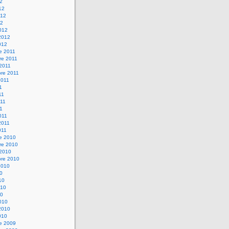
12
12
012
12
012
2012
012
e 2011
re 2011
 2011
bre 2011
2011
1
11
11
11
011
2011
011
re 2010
re 2010
 2010
bre 2010
2010
10
10
010
10
010
2010
010
re 2009