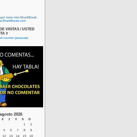
o get more mini-SharkBreak
w.SharkBreak.com
E VISITAS / USTED
ITA #
agosto 2026
X
J
V
S
D
1
2
5
6
7
8
9
12
13
14
15
16