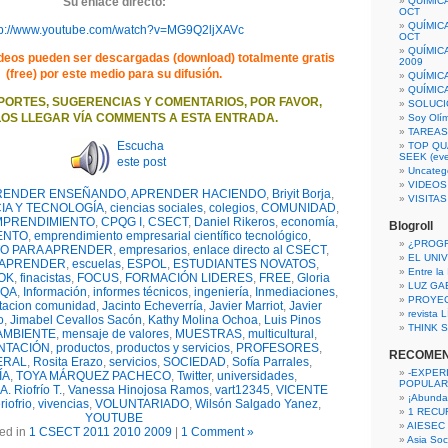
Su enlace directo:
QUÍMIC
OCT
QUÍMIC
tp://www.youtube.com/watch?v=MG9Q2ljXAVc
OCT
QUÍMIC
deos pueden ser descargadas (download) totalmente gratis
2009
(free) por este medio para su difusión.
QUÍMIC
QUÍMIC
PORTES, SUGERENCIAS Y COMENTARIOS, POR FAVOR,
SOLUCI
OS LLEGAR VÍA COMMENTS A ESTA ENTRADA.
Soy Olí
TAREAS 
Escucha
TOP QU
SEEK (eve
este post
Uncateg
VIDEOS
RENDER ENSEÑANDO
,
APRENDER HACIENDO
,
Briyit Borja
,
VISITA
IA Y TECNOLOGÍA
,
ciencias sociales
,
colegios
,
COMUNIDAD
,
MPRENDIMIENTO
,
CPQG I
,
CSECT
,
Daniel Rikeros
,
economía
,
Blogroll
ENTO
,
emprendimiento empresarial científico tecnológico
,
¿PROG
O PARA APRENDER
,
empresarios
,
enlace directo al CSECT
,
EL UNI
 APRENDER
,
escuelas
,
ESPOL
,
ESTUDIANTES NOVATOS
,
Entre la
OK
,
finacistas
,
FOCUS
,
FORMACIÓN LIDERES
,
FREE
,
Gloria
LUZ GA
CQA
,
Información
,
informes técnicos
,
ingeniería
,
Inmediaciones
,
PROYE
itacion comunidad
,
Jacinto Echeverría
,
Javier Marriot
,
Javier
revista
o
,
Jimabel Cevallos Sacón
,
Kathy Molina Ochoa
,
Luis Pinos
THINK S
AMBIENTE
,
mensaje de valores
,
MUESTRAS
,
multicultural
,
NTACIÓN
,
productos
,
productos y servicios
,
PROFESORES
,
RECOME
ERAL
,
Rosita Erazo
,
servicios
,
SOCIEDAD
,
Sofía Parrales
,
-EXPER
ÍA
,
TOYA MÁRQUEZ PACHECO
,
Twitter
,
universidades
,
POPULAR
 A. Riofrío T.
,
Vanessa Hinojosa Ramos
,
vart12345
,
VICENTE
¡Abunda
riofrio
,
vivencias
,
VOLUNTARIADO
,
Wilsón Salgado Yanez
,
1 RECURS
YOUTUBE
AIESEC
ed in
1 CSECT 2011 2010 2009
|
1 Comment »
Asia Soci