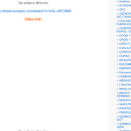
Autismo 
Su enlace directo:
AYUDAN
CEC
tp://www.youtube.com/watch?v=rrAL-eRCMMI
CIENCIA
OCT 2008
Vídeo no6:
COLAB
FUERA E
CONFER
ESPOL /
CPQG I 
CPQG I
CSECT 2
Cultura D
CURIOS
CURSO P
DESAFÍ
DOCUME
EMPREN
Encuent
FOMENT
HÉROES
I INVIT
Medio A
MESAS 
TÉRMINO
MÚSICA
NUEST
PROFES
PROFES
QUÍMIC
OCT
QUÍMIC
2009