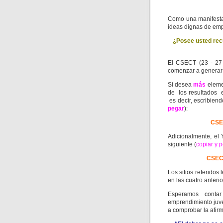
Como una manifesta
ideas dignas de em
¿Posee usted recu
El CSECT (23 - 27 
comenzar a generar 
Si desea
más
eleme
de los resultados
es decir, escribiend
pegar
):
CSEC
Adicionalmente, el
siguiente (
copiar y 
CSECT
Los sitios referidos
en las cuatro anter
Esperamos conta
emprendimiento juve
a comprobar la afir