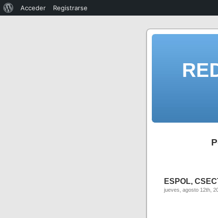
Acceder
Registrarse
RE
P
ESPOL, CSECT
jueves, agosto 12th, 2