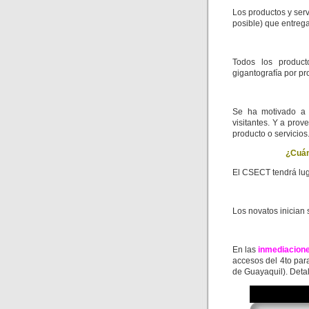
Los productos y ser
posible) que entrega
Todos los product
gigantografía por pr
Se ha motivado a 
visitantes. Y a pro
producto o servicios
¿Cuán
El CSECT tendrá lug
Los novatos inician
En las
inmediacion
accesos del 4to par
de Guayaquil). Detal