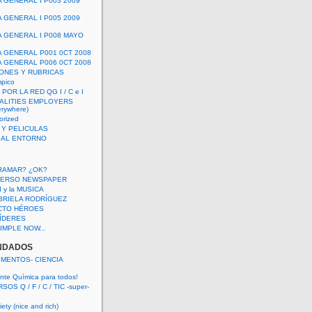
A GENERAL I P003 2009
A GENERAL I P005 2009
A GENERAL I P008 MAYO
A GENERAL P001 0CT 2008
A GENERAL P006 0CT 2008
ONES Y RUBRICAS
mpico
POR LA RED QG I / C e I
ALITIES EMPLOYERS
rywhere)
orized
 Y PELICULAS
S AL ENTORNO
RAMAR? ¿OK?
VERSO NEWSPAPER
 I y la MUSICA
BRIELA RODRÍGUEZ
CTO HÉROES
 LÍDERES
IMPLE NOW...
NDADOS
IMENTOS- CIENCIA
nte Química para todos!
OS Q / F / C / TIC -super-
ety (nice and rich)