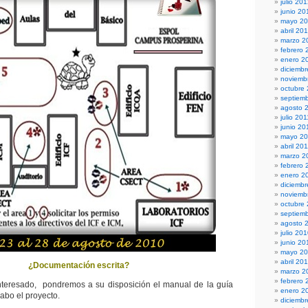
julio 20
junio 20
mayo 2
abril 20
marzo 2
febrero 
enero 2
diciembr
noviemb
octubre
septiem
agosto 
julio 201
junio 20
mayo 20
abril 20
marzo 2
febrero 
enero 2
diciemb
noviemb
octubre
septiem
agosto 
julio 20
junio 20
mayo 2
abril 20
¿Documentación escrita?
marzo 2
febrero 
nteresado, pondremos a su disposición el manual de la guía
enero 2
abo el proyecto.
diciemb