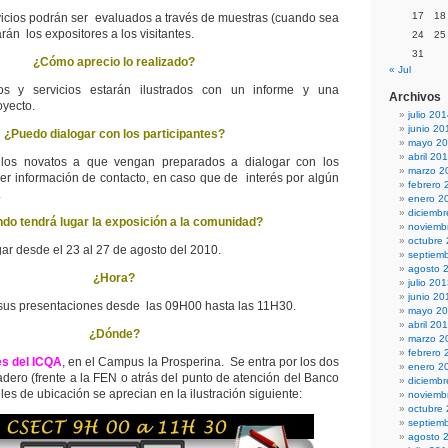
17
18
vicios podrán ser evaluados a través de muestras (cuando sea
rán los expositores a los visitantes.
24
25
31
¿Cómo aprecio lo realizado?
« Jul
os y servicios estarán ilustrados con un informe y una
Archivos
oyecto.
julio 20
junio 20
¿Puedo dialogar con los participantes?
mayo 2
abril 20
los novatos a que vengan preparados a dialogar con los
marzo 2
veer información de contacto, en caso que de interés por algún
febrero 
.
enero 2
diciemb
do tendrá lugar la exposición a la comunidad?
noviemb
octubre
ar desde el 23 al 27 de agosto del 2010.
septiem
agosto 
¿Hora?
julio 20
junio 20
 sus presentaciones desde las 09H00 hasta las 11H30.
mayo 2
abril 20
¿Dónde?
marzo 2
febrero 
es del ICQA
, en el Campus la Prosperina. Se entra por los dos
enero 2
adero (frente a la FEN o atrás del punto de atención del Banco
diciemb
les de ubicación se aprecian en la ilustración siguiente:
noviemb
octubre
septiem
agosto 