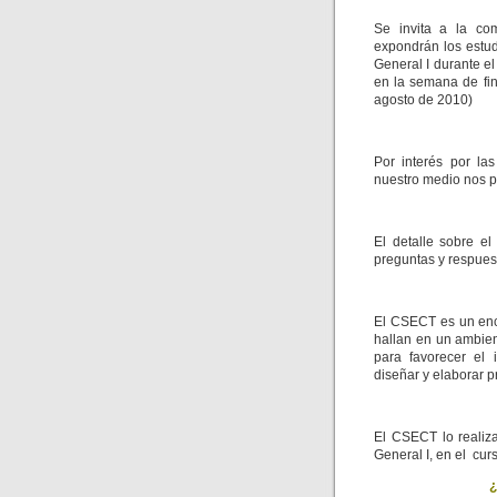
Se invita a la com
expondrán los estud
General I durante 
en la semana de fin
agosto de 2010)
Por interés por las
nuestro medio nos pe
El detalle sobre e
preguntas y respues
El CSECT es un encu
hallan en un ambient
para favorecer el 
diseñar y elaborar p
El CSECT lo realiz
General I, en el cur
¿