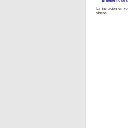
“El deber no se 
La invitación en v
vídeos: