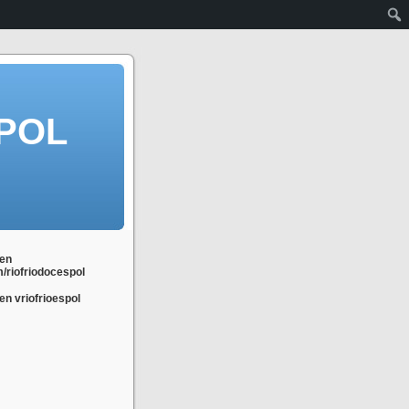
POL
en
m/riofriodocespol
n vriofrioespol