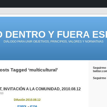
D DENTRO Y FUERA ES
DIÁLOGO PARA UNIR OBJETIVOS, PRINCIPIOS, VALORES Y NORMATIVAS
Seguirme 
osts Tagged ‘multicultural’
twitter.co
Seguirme e
, INVITACIÓN A LA COMUNIDAD, 2010.08.12
010
Difusión 2010.08.12
ESPOL
–
ICQA