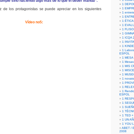
cumple sino haciendo algo más de lo que el deber manda”.
1 DEPO
1 EMPR
oz de los protagonistas se puede apreciar en los siguientes
1 entret
1 ENTR
1 ÉTICA 
Vídeo no5:
1 EVAL
1 FLISO
1 GIMN
1 ICQA 
1 INVIT
1 KIND
1 Labora
ESPOL
1 MESA
1 Mesas
1 MIS 
1 MISC
1 MUSE
1 novato
1 PROV
1 RELE
1 Rendic
ESPOL
1 RESP
1 SEGU
1 SUEÑ
1 TÉCN
1 TED +
1 UN A
1 YOU 
ABET / 
2008