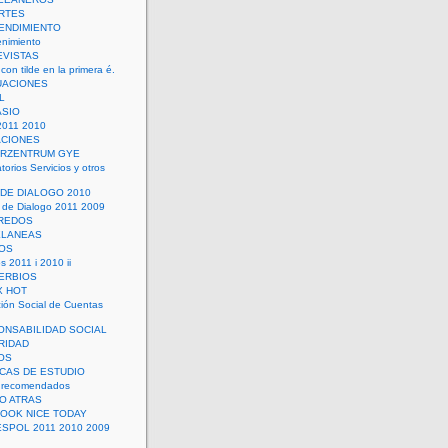
RTES
ENDIMIENTO
enimiento
EVISTAS
con tilde en la primera é.
UACIONES
L
ASIO
2011 2010
ACIONES
ERZENTRUM GYE
torios Servicios y otros
 DE DIALOGO 2010
 de Dialogo 2011 2009
CREDOS
ELANEAS
OS
s 2011 i 2010 ii
ERBIOS
X HOT
ión Social de Cuentas
ONSABILIDAD SOCIAL
RIDAD
OS
ICAS DE ESTUDIO
 recomendados
ÑO ATRAS
LOOK NICE TODAY
ESPOL 2011 2010 2009