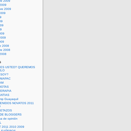
re 2009
 2009
bre 2009
2009
09
09
009
09
009
2009
009
re 2008
re 2008
 2008
s
 ES USTED? QUEREMOS
RLO
 SOY?
UNIAPAC
AM
DOTAS
TERAPIA
ANTIAS
mp Guayaquil
VENIDOS NOVATOS 2011
9
SETAZOS
 DE BLOGGERS
a de opinión
L
 2011 2010 2009
PLEAÑEROS