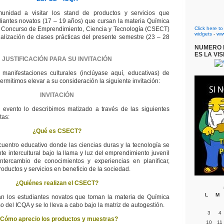
unidad a visitar los stand de productos y servicios que
iantes novatos (17 – 19 años) que cursan la materia Química
el Concurso de Emprendimiento, Ciencia y Tecnología (CSECT)
Click here t
widgets
-
ww
alización de clases prácticas del presente semestre (23 – 28
NUMERO D
ES LA VIS
JUSTIFICACIÓN PARA SU INVITACIÓN
 manifestaciones culturales (inclúyase aquí, educativas) de
rmitimos elevar a su consideración la siguiente invitación:
INVITACIÓN
l evento lo describimos matizado a través de las siguientes
tas:
¿Qué es CSECT?
entro educativo donde las ciencias duras y la tecnología se
e intercultural bajo la llama y luz del emprendimiento juvenil
intercambio de conocimientos y experiencias en planificar,
roductos y servicios en beneficio de la sociedad.
¿Quiénes realizan el CSECT?
L
M
an los estudiantes novatos que toman la materia de Química
so del ICQA y se lo lleva a cabo bajo la matriz de autogestión.
3
4
Cómo aprecio los productos y muestras?
10
11