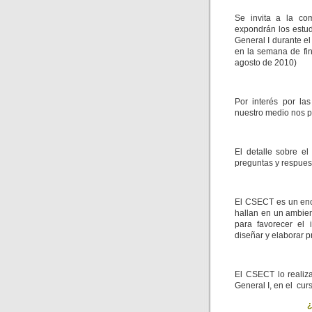
Se invita a la com
expondrán los estud
General I durante 
en la semana de fin
agosto de 2010)
Por interés por las
nuestro medio nos pe
El detalle sobre e
preguntas y respues
El CSECT es un encu
hallan en un ambient
para favorecer el 
diseñar y elaborar p
El CSECT lo realiz
General I, en el cur
¿