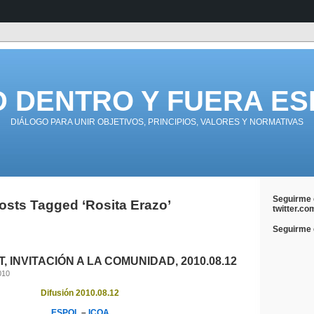
D DENTRO Y FUERA ES
DIÁLOGO PARA UNIR OBJETIVOS, PRINCIPIOS, VALORES Y NORMATIVAS
Seguirme 
osts Tagged ‘Rosita Erazo’
twitter.co
Seguirme e
, INVITACIÓN A LA COMUNIDAD, 2010.08.12
010
Difusión 2010.08.12
ESPOL
–
ICQA