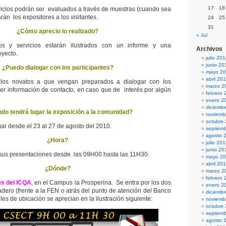
17
18
vicios podrán ser evaluados a través de muestras (cuando sea
rán los expositores a los visitantes.
24
25
31
¿Cómo aprecio lo realizado?
« Jul
os y servicios estarán ilustrados con un informe y una
Archivos
oyecto.
julio 20
junio 20
¿Puedo dialogar con los participantes?
mayo 2
abril 20
los novatos a que vengan preparados a dialogar con los
marzo 2
veer información de contacto, en caso que de interés por algún
febrero 
.
enero 2
diciemb
do tendrá lugar la exposición a la comunidad?
noviemb
octubre
ar desde el 23 al 27 de agosto del 2010.
septiem
agosto 
¿Hora?
julio 20
junio 20
 sus presentaciones desde las 09H00 hasta las 11H30.
mayo 2
abril 20
¿Dónde?
marzo 2
febrero 
es del ICQA
, en el Campus la Prosperina. Se entra por los dos
enero 2
adero (frente a la FEN o atrás del punto de atención del Banco
diciemb
les de ubicación se aprecian en la ilustración siguiente:
noviemb
octubre
septiem
agosto 