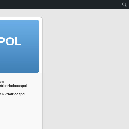
POL
en
m/riofriodocespol
n vriofrioespol