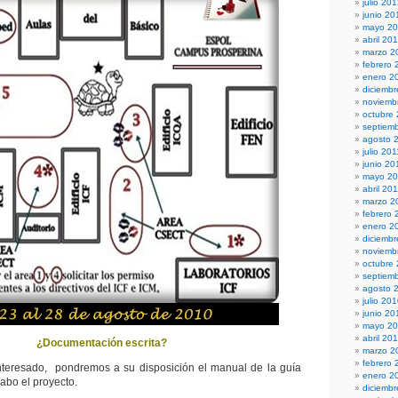
julio 20
junio 20
mayo 2
abril 20
marzo 2
febrero 
enero 2
diciembr
noviemb
octubre
septiem
agosto 
julio 201
junio 20
mayo 20
abril 20
marzo 2
febrero 
enero 2
diciemb
noviemb
octubre
septiem
agosto 
julio 20
junio 20
mayo 2
abril 20
¿Documentación escrita?
marzo 2
febrero 
nteresado, pondremos a su disposición el manual de la guía
enero 2
abo el proyecto.
diciemb