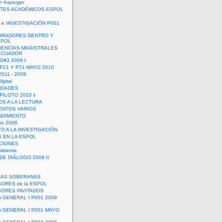
+ Asperger
TES ACADÉMICOS ESPOL
 e INVESTIGACIÓN P001
ORADORES DENTRO Y
SPOL
ENCIAS MAGISTRALES
 ECUADOR
G#3 2009 I
 P21 Y P71 MAYO 2010
011 - 2008
igital
IDADES
ILOTO 2010 ii
OS A LA LECTURA
NTOS VARIOS
DIMIENTO
ro 2008
O A LA INVESTIGACIÓN
 EN LA ESPOL
ACIONES
mbiente
DE DIÁLOGO 2008 II
RAS SOBERANAS
ORES de la ESPOL
ORES INVITADOS
A GENERAL I P001 2009
A GENERAL I P001 MAYO