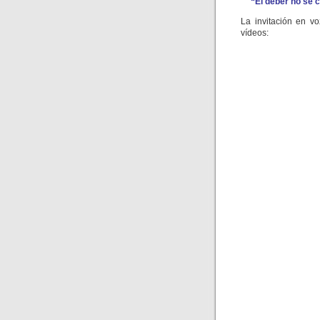
“El deber no se 
La invitación en v
vídeos: