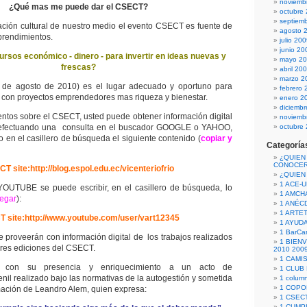
noviemb
¿Qué mas me puede dar el CSECT?
octubre
septiem
ción cultural de nuestro medio el evento CSECT es fuente de
agosto 
prendimientos.
julio 20
junio 20
rsos económico - dinero - para invertir en ideas nuevas y
mayo 2
frescas?
abril 20
marzo 2
de agosto de 2010) es el lugar adecuado y oportuno para
febrero 
con proyectos emprendedores mas riqueza y bienestar.
enero 2
diciemb
ntos sobre el CSECT, usted puede obtener información digital
noviemb
 efectuando una consulta en el buscador GOOGLE o YAHOO,
octubre
o en el casillero de búsqueda el siguiente contenido (
copiar y
Categoría
¿QUIEN
CONOCE
T site:http://blog.espol.edu.ec/vicenteriofrio
¿QUIEN
1 ACE-
 YOUTUBE se puede escribir, en el casillero de búsqueda, lo
1 AMCH
pegar
):
1 ANÉC
1 ARTE
 site:http://www.youtube.com/user/vart12345
1 AYUD
1 BarCa
 le proveerán con información digital de los trabajos realizados
1 BIEN
iores ediciones del CSECT.
2010 200
1 CAMI
r con su presencia y enriquecimiento a un acto de
1 CLUB
nil realizado bajo las normativas de la autogestión y sometida
1 column
1 COPO
mación de Leandro Alem, quien expresa:
1 CSECT
1 CUM