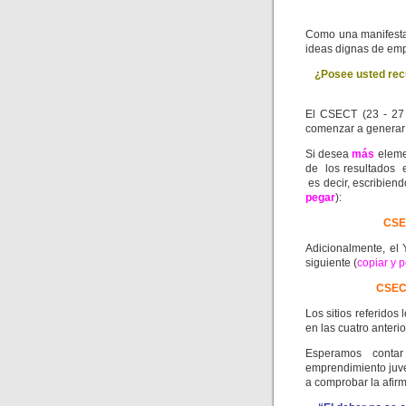
Como una manifesta
ideas dignas de em
¿Posee usted recu
El CSECT (23 - 27 
comenzar a generar 
Si desea
más
eleme
de los resultados
es decir, escribiend
pegar
):
CSEC
Adicionalmente, el
siguiente (
copiar y 
CSECT
Los sitios referidos
en las cuatro anter
Esperamos conta
emprendimiento juve
a comprobar la afir