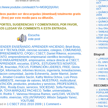
Su enlace directo:
QUÍMIC
OCT
QUÍMIC
tp://www.youtube.com/watch?v=MG9Q2ljXAVc
OCT
QUÍMIC
deos pueden ser descargadas (download) totalmente gratis
2009
(free) por este medio para su difusión.
QUÍMIC
QUÍMIC
PORTES, SUGERENCIAS Y COMENTARIOS, POR FAVOR,
SOLUCI
OS LLEGAR VÍA COMMENTS A ESTA ENTRADA.
Soy Olí
TAREAS 
Escucha
TOP QU
SEEK (eve
este post
Uncateg
VIDEOS
RENDER ENSEÑANDO
,
APRENDER HACIENDO
,
Briyit Borja
,
VISITA
IA Y TECNOLOGÍA
,
ciencias sociales
,
colegios
,
COMUNIDAD
,
MPRENDIMIENTO
,
CPQG I
,
CSECT
,
Daniel Rikeros
,
economía
,
Blogroll
ENTO
,
emprendimiento empresarial científico tecnológico
,
¿PROG
O PARA APRENDER
,
empresarios
,
enlace directo al CSECT
,
EL UNI
 APRENDER
,
escuelas
,
ESPOL
,
ESTUDIANTES NOVATOS
,
Entre la
OK
,
finacistas
,
FOCUS
,
FORMACIÓN LIDERES
,
FREE
,
Gloria
LUZ GA
CQA
,
Información
,
informes técnicos
,
ingeniería
,
Inmediaciones
,
PROYE
itacion comunidad
,
Jacinto Echeverría
,
Javier Marriot
,
Javier
revista
o
,
Jimabel Cevallos Sacón
,
Kathy Molina Ochoa
,
Luis Pinos
THINK S
AMBIENTE
,
mensaje de valores
,
MUESTRAS
,
multicultural
,
NTACIÓN
,
productos
,
productos y servicios
,
PROFESORES
,
RECOME
ERAL
,
Rosita Erazo
,
servicios
,
SOCIEDAD
,
Sofía Parrales
,
-EXPER
ÍA
,
TOYA MÁRQUEZ PACHECO
,
Twitter
,
universidades
,
POPULAR
 A. Riofrío T.
,
Vanessa Hinojosa Ramos
,
vart12345
,
VICENTE
¡Abunda
riofrio
,
vivencias
,
VOLUNTARIADO
,
Wilsón Salgado Yanez
,
1 RECURS
YOUTUBE
AIESEC
ed in
1 CSECT 2011 2010 2009
|
1 Comment »
Asia Soci