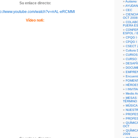
Autismo 
Su enlace directo:
AYUDAN
CEC
tp://www.youtube.com/watch?v=rrAL-eRCMMI
CIENCIA
OCT 2008
Vídeo no6:
COLAB
FUERA E
CONFER
ESPOL /
CPQG I 
CPQG I
CSECT 2
Cultura D
CURIOS
CURSO P
DESAFÍ
DOCUME
EMPREN
Encuent
FOMENT
HÉROES
I INVIT
Medio A
MESAS 
TÉRMINO
MÚSICA
NUEST
PROFES
PROFES
QUÍMIC
OCT
QUÍMIC
2009