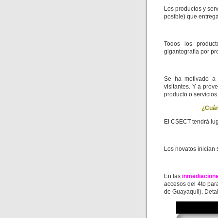
Los productos y ser
posible) que entrega
Todos los product
gigantografía por pr
Se ha motivado a 
visitantes. Y a pro
producto o servicios
¿Cuán
El CSECT tendrá lug
Los novatos inician
En las
inmediacion
accesos del 4to par
de Guayaquil). Detal