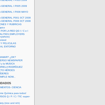
A GENERAL I P003 2009
A GENERAL I P005 2009
A GENERAL I P008 MAYO
A GENERAL P001 0CT 2008
A GENERAL P006 0CT 2008
ONES Y RUBRICAS
mpico
POR LA RED QG I / C e I
ALITIES EMPLOYERS
rywhere)
orized
 Y PELICULAS
S AL ENTORNO
RAMAR? ¿OK?
VERSO NEWSPAPER
 I y la MUSICA
BRIELA RODRÍGUEZ
CTO HÉROES
 LÍDERES
IMPLE NOW...
NDADOS
IMENTOS- CIENCIA
nte Química para todos!
OS Q / F / C / TIC -super-
ety (nice and rich)