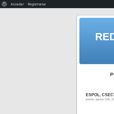
Acceder
Registrarse
RE
P
ESPOL, CSECT
jueves, agosto 12th, 2