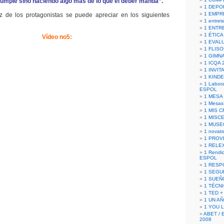
cumple sino haciendo algo más de lo que el deber manda”.
1 DEPO
1 EMPR
oz de los protagonistas se puede apreciar en los siguientes
1 entret
1 ENTR
1 ÉTICA 
Vídeo no5:
1 EVAL
1 FLISO
1 GIMN
1 ICQA 
1 INVIT
1 KIND
1 Labora
ESPOL
1 MESA
1 Mesas
1 MIS 
1 MISC
1 MUSE
1 novato
1 PROV
1 RELE
1 Rendic
ESPOL
1 RESP
1 SEGU
1 SUEÑ
1 TÉCN
1 TED +
1 UN A
1 YOU 
ABET / 
2008