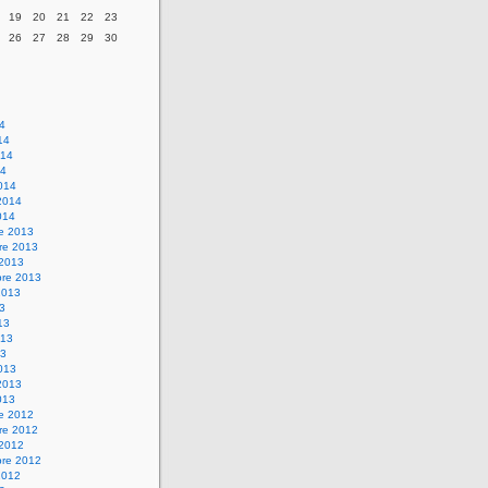
19
20
21
22
23
26
27
28
29
30
14
14
014
14
014
2014
014
re 2013
re 2013
 2013
bre 2013
2013
13
13
013
13
013
2013
013
re 2012
re 2012
 2012
bre 2012
2012