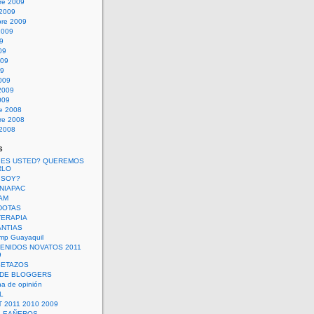
re 2009
 2009
bre 2009
2009
09
09
009
09
009
2009
009
re 2008
re 2008
 2008
s
 ES USTED? QUEREMOS
RLO
 SOY?
UNIAPAC
AM
DOTAS
TERAPIA
ANTIAS
mp Guayaquil
VENIDOS NOVATOS 2011
9
SETAZOS
 DE BLOGGERS
a de opinión
L
 2011 2010 2009
PLEAÑEROS