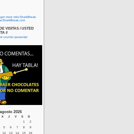
o get more mini-SharkBreak
w.SharkBreak.com
E VISITAS / USTED
ITA #
agosto 2026
X
J
V
S
D
1
2
5
6
7
8
9
12
13
14
15
16