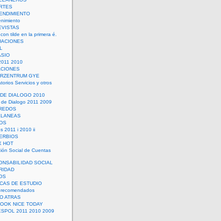
RTES
ENDIMIENTO
enimiento
EVISTAS
con tilde en la primera é.
UACIONES
L
ASIO
2011 2010
ACIONES
ERZENTRUM GYE
torios Servicios y otros
 DE DIALOGO 2010
 de Dialogo 2011 2009
CREDOS
ELANEAS
OS
s 2011 i 2010 ii
ERBIOS
X HOT
ión Social de Cuentas
ONSABILIDAD SOCIAL
RIDAD
OS
ICAS DE ESTUDIO
 recomendados
ÑO ATRAS
LOOK NICE TODAY
ESPOL 2011 2010 2009