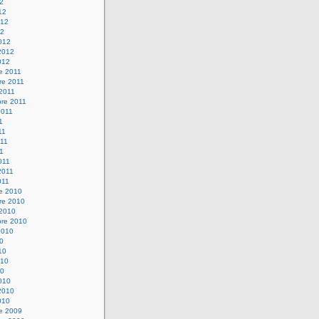
12
12
012
12
012
2012
012
e 2011
re 2011
 2011
bre 2011
2011
1
11
11
11
011
2011
011
re 2010
re 2010
 2010
bre 2010
2010
10
10
010
10
010
2010
010
re 2009