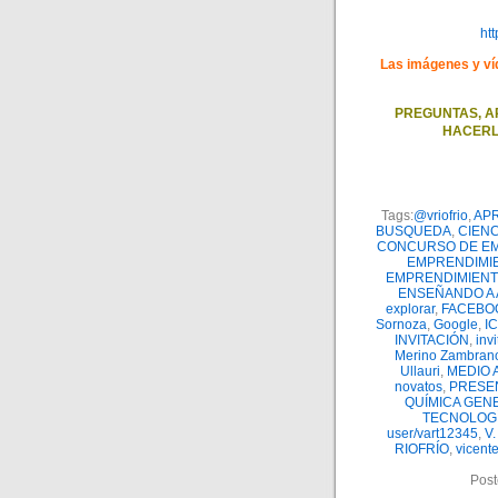
ht
Las imágenes y ví
PREGUNTAS, A
HACERL
Tags:
@vriofrio
,
AP
BUSQUEDA
,
CIENC
CONCURSO DE E
EMPRENDIMI
EMPRENDIMIENT
ENSEÑANDO A
explorar
,
FACEBO
Sornoza
,
Google
,
I
INVITACIÓN
,
inv
Merino Zambran
Ullauri
,
MEDIO 
novatos
,
PRESE
QUÍMICA GEN
TECNOLOG
user/vart12345
,
V.
RIOFRÍO
,
vicente
Post