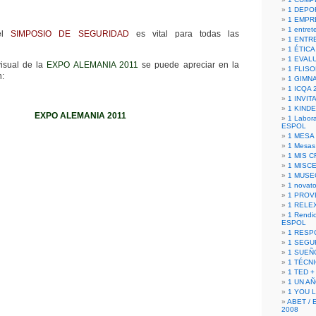
1 DEPO
1 EMPR
1 entret
 el
SIMPOSIO DE SEGURIDAD
es vital para todas las
1 ENTR
1 ÉTICA 
1 EVAL
isual de la
EXPO ALEMANIA 2011
se puede apreciar en la
1 FLISO
n:
1 GIMN
1 ICQA 
1 INVIT
1 KIND
EXPO ALEMANIA 2011
1 Labora
ESPOL
1 MESA
1 Mesas
1 MIS 
1 MISC
1 MUSE
1 novato
1 PROV
1 RELE
1 Rendic
ESPOL
1 RESP
1 SEGU
1 SUEÑ
1 TÉCN
1 TED +
1 UN A
1 YOU 
ABET / 
2008