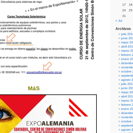
17
18
24
25
31
« Jul
Archivos
julio 20
junio 20
mayo 2
abril 20
marzo 2
febrero 
enero 2
diciemb
noviemb
octubre
septiem
agosto 
julio 20
MáS
junio 20
mayo 2
abril 20
marzo 2
febrero 
enero 2
diciemb
noviemb
octubre
septiem
agosto 