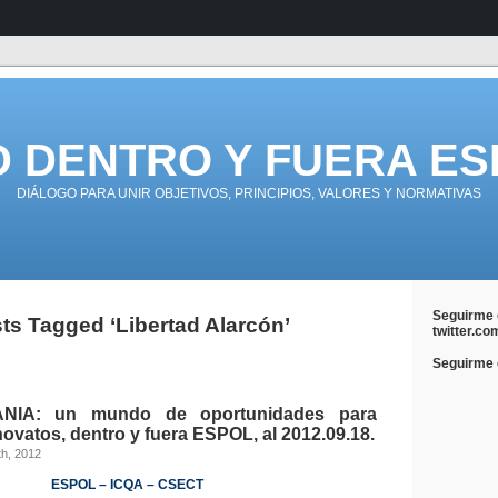
D DENTRO Y FUERA ES
DIÁLOGO PARA UNIR OBJETIVOS, PRINCIPIOS, VALORES Y NORMATIVAS
Seguirme 
ts Tagged ‘Libertad Alarcón’
twitter.co
Seguirme e
IA: un mundo de oportunidades para
ovatos, dentro y fuera ESPOL, al 2012.09.18.
th, 2012
ESPOL
–
ICQA
–
CSECT