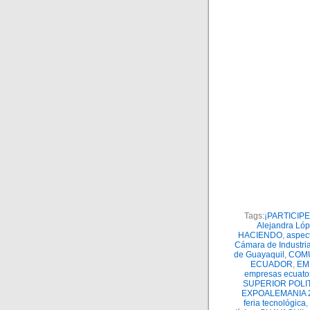
Tags:
¡PARTICIPE
Alejandra Ló
HACIENDO
,
aspect
Cámara de Industri
de Guayaquil
,
COMU
ECUADOR
,
EM
empresas ecuato
SUPERIOR POLI
EXPOALEMANIA 
feria tecnológica
,