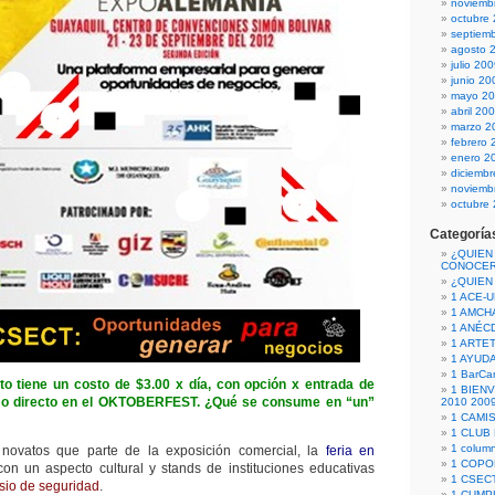
noviemb
octubre
septiem
agosto 
julio 20
junio 20
mayo 2
abril 20
marzo 2
febrero 
enero 2
diciemb
noviemb
octubre
Categoría
¿QUIEN
CONOCE
¿QUIEN
1 ACE-
1 AMCH
1 ANÉC
1 ARTE
1 AYUD
1 BarCa
to tiene un costo de $3.00 x día, con opción x entrada de
1 BIEN
o directo en el OKTOBERFEST. ¿Qué se consume en “un”
2010 200
1 CAMI
1 CLUB
1 column
novatos que parte de la exposición comercial, la
feria en
1 COPO
on un aspecto cultural y stands de instituciones educativas
1 CSECT
sio de seguridad
.
1 CUM