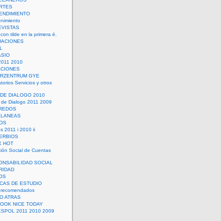
RTES
ENDIMIENTO
enimiento
EVISTAS
con tilde en la primera é.
UACIONES
L
ASIO
2011 2010
ACIONES
ERZENTRUM GYE
torios Servicios y otros
 DE DIALOGO 2010
 de Dialogo 2011 2009
CREDOS
ELANEAS
OS
s 2011 i 2010 ii
ERBIOS
X HOT
ión Social de Cuentas
ONSABILIDAD SOCIAL
RIDAD
OS
ICAS DE ESTUDIO
 recomendados
ÑO ATRAS
LOOK NICE TODAY
ESPOL 2011 2010 2009