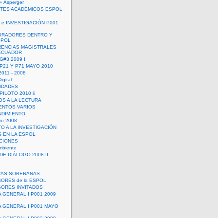
+ Asperger
TES ACADÉMICOS ESPOL
 e INVESTIGACIÓN P001
ORADORES DENTRO Y
SPOL
ENCIAS MAGISTRALES
 ECUADOR
G#3 2009 I
 P21 Y P71 MAYO 2010
011 - 2008
igital
IDADES
ILOTO 2010 ii
OS A LA LECTURA
NTOS VARIOS
DIMIENTO
ro 2008
O A LA INVESTIGACIÓN
 EN LA ESPOL
ACIONES
mbiente
DE DIÁLOGO 2008 II
RAS SOBERANAS
ORES de la ESPOL
ORES INVITADOS
A GENERAL I P001 2009
A GENERAL I P001 MAYO