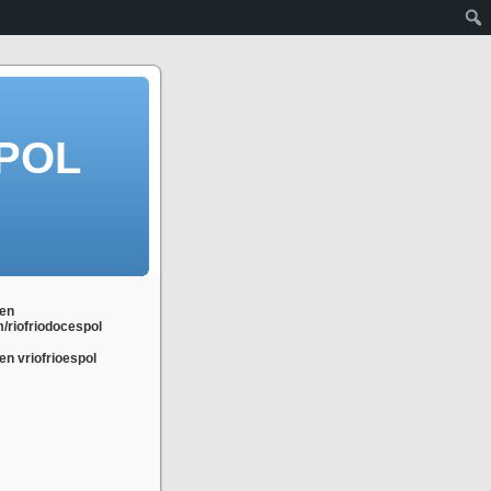
POL
en
m/riofriodocespol
n vriofrioespol