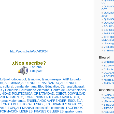
QUÍMIC
OCT
QUÍMIC
OCT
QUÍMIC
2009
QUÍMIC
QUÍMIC
SOLUCI
Soy Olí
TAREAS 
TOP QU
SEEK (eve
Uncateg
VIDEOS
VISITA
http://youtu.be/tiPvoVIOK24
Blogroll
¿Nos escribe?
¿PROG
EL UNI
Escucha
Entre la
este post
LUZ GA
PROYE
!
,
@riofriodocespol
,
@vriofrio
,
@vriofrioespol
,
AHK Ecuador
,
revista
pez
,
ALEMANIA
,
APRENDER ENSEÑANDO
,
APRENDER
THINK S
o cultural
,
banda alemana
,
Blog Educativo
,
Cámara bilateral
,
as y Comercio Ecuatoriano-Alemana
,
Centro de Convenciones
RECOME
NIDAD POLITÉCNICA
,
CREATIVIDAD
,
CSECT
,
DOWNLOAD
,
-EXPER
PRENDIMIENTO
,
EMPRENDIMIENTO PARA APRENDER
,
POPULAR
rianas y alemanas
,
ENSEÑANDO A APRENDER
,
ESCUELA
¡Abunda
TÉCNICA DEL LITORAL
,
ESPOL
,
ESTUDIANTES NOVATOS
,
1 RECURS
2012
,
EXPOALEMANIA II
,
exposición comercial
,
FACEBOOK
,
AIESEC
FORMACIÓN LIDERES
,
FRASES CELEBRES
,
gastronomía
Asia Soci