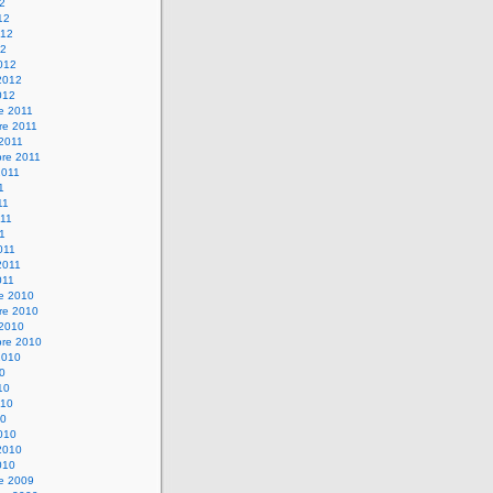
12
12
012
12
012
2012
012
e 2011
re 2011
 2011
bre 2011
2011
1
11
11
11
011
2011
011
re 2010
re 2010
 2010
bre 2010
2010
10
10
010
10
010
2010
010
re 2009