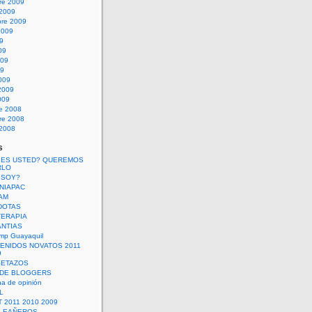
re 2009
 2009
bre 2009
2009
09
09
009
09
009
2009
009
re 2008
re 2008
 2008
s
 ES USTED? QUEREMOS
RLO
 SOY?
UNIAPAC
AM
DOTAS
TERAPIA
ANTIAS
mp Guayaquil
VENIDOS NOVATOS 2011
9
SETAZOS
 DE BLOGGERS
a de opinión
L
 2011 2010 2009
PLEAÑEROS