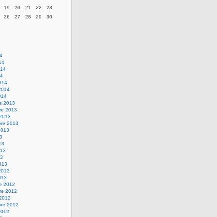
19
20
21
22
23
26
27
28
29
30
14
14
014
14
014
2014
014
re 2013
re 2013
 2013
bre 2013
2013
13
13
013
13
013
2013
013
re 2012
re 2012
 2012
bre 2012
2012