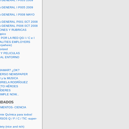
A GENERAL I P003 2009
A GENERAL I P005 2009
A GENERAL I P008 MAYO
A GENERAL P001 0CT 2008
A GENERAL P006 0CT 2008
ONES Y RUBRICAS
mpico
POR LA RED QG I / C e I
ALITIES EMPLOYERS
rywhere)
orized
 Y PELICULAS
S AL ENTORNO
RAMAR? ¿OK?
VERSO NEWSPAPER
 I y la MUSICA
BRIELA RODRÍGUEZ
CTO HÉROES
 LÍDERES
IMPLE NOW...
NDADOS
IMENTOS- CIENCIA
nte Química para todos!
OS Q / F / C / TIC -super-
ety (nice and rich)