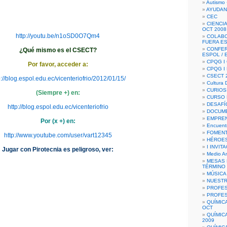
Autismo 
AYUDAN
CEC
CIENCIA
OCT 2008
http://youtu.be/n1oSD0O7Qm4
COLAB
FUERA E
CONFER
¿Qué mismo es el CSECT?
ESPOL /
CPQG I 
Por favor, acceder a:
CPQG I
CSECT 2
p://blog.espol.edu.ec/vicenteriofrio/2012/01/15/
Cultura D
CURIOS
(Siempre +) en:
CURSO P
DESAFÍ
http://blog.espol.edu.ec/vicenteriofrio
DOCUME
EMPREN
Por (x +) en:
Encuent
FOMENT
http://www.youtube.com/user/vart12345
HÉROES
I INVIT
Jugar con Pirotecnia es peligroso, ver:
Medio A
MESAS 
TÉRMINO
MÚSICA
NUEST
PROFES
PROFES
QUÍMIC
OCT
QUÍMIC
2009