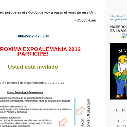
uro porque es el sitio donde voy a pasar el resto de mi vida”
.
Click here t
widgets
-
ww
- Woody Allen
NUMERO D
ES LA VIS
Difusión: 2012.09.18
PROXIMA EXPOALEMANIA 2012
¡PARTICIPE!
Usted está invitado
L
M
3
4
10
11