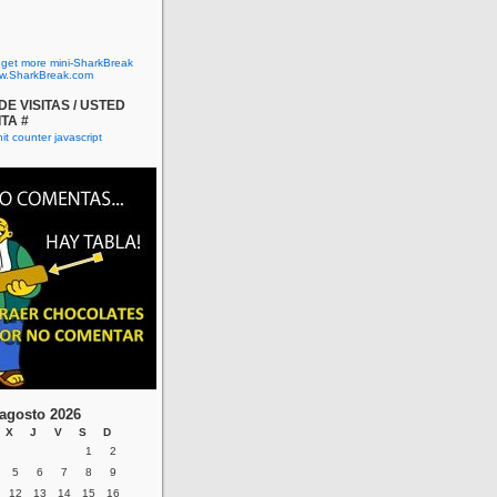
o get more mini-SharkBreak
w.SharkBreak.com
E VISITAS / USTED
ITA #
agosto 2026
X
J
V
S
D
1
2
5
6
7
8
9
12
13
14
15
16