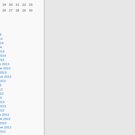
19
20
21
22
23
26
27
28
29
30
14
14
014
14
014
2014
014
re 2013
re 2013
 2013
bre 2013
2013
13
13
013
13
013
2013
013
re 2012
re 2012
 2012
bre 2012
2012