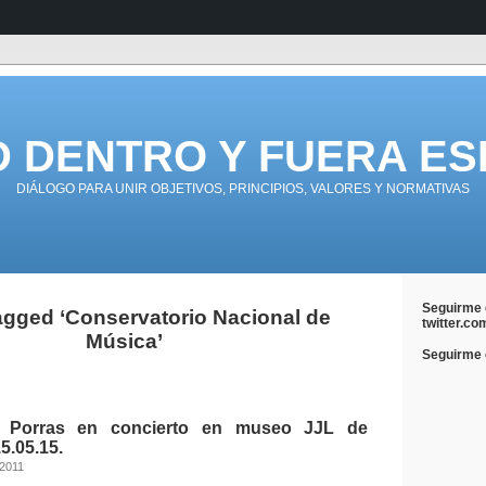
D DENTRO Y FUERA ES
DIÁLOGO PARA UNIR OBJETIVOS, PRINCIPIOS, VALORES Y NORMATIVAS
Seguirme 
agged ‘Conservatorio Nacional de
twitter.co
Música’
Seguirme e
o Porras en concierto en museo JJL de
5.05.15.
 2011