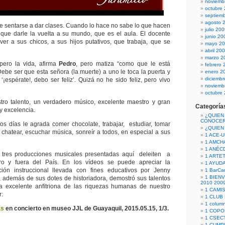
noviemb
octubre
septiem
agosto 
e sentarse a dar clases. Cuando lo hace no sabe lo que hacen
julio 20
 que darle la vuelta a su mundo, que es el aula. El docente
junio 20
ver a sus chicos, a sus hijos putativos, que trabaja, que se
mayo 2
abril 20
marzo 2
pero la vida, afirma
Pedro
, pero matiza “como que le está
febrero 
ebe ser que esta señora (la muerte) a uno le toca la puerta y
enero 2
diciemb
‘¡espérate!, debo ser feliz’. Quizá no he sido feliz, pero vivo
noviemb
octubre
tro talento, un verdadero músico, excelente maestro y gran
Categoría
y excelencia.
¿QUIEN
CONOCE
los días le agrada comer chocolate, trabajar, estudiar, tomar
¿QUIEN
r, chatear, escuchar música, sonreír a todos, en especial a sus
1 ACE-
1 AMCH
1 ANÉC
tres producciones musicales presentadas aquí deleiten a
1 ARTE
ro y fuera del País. En los vídeos se puede apreciar la
1 AYUD
cción instruccional llevada con fines educativos por Jenny
1 BarCa
1 BIEN
, además de sus dotes de historiadora, demostró sus talentos
2010 200
a excelente anfitriona de las riquezas humanas de nuestro
1 CAMI
r:
1 CLUB
1 column
as
en concierto en museo JJL de Guayaquil, 2015.05.15, 1/3.
1 COPO
1 CSECT
1 CUM