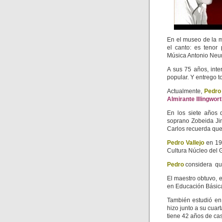
En el museo de la 
el canto: es tenor
Música Antonio Neum
A sus 75 años, inte
popular. Y entrego t
Actualmente,
Pedro 
Almirante Illingwor
En los siete años 
soprano Zobeida Jim
Carlos recuerda que 
Pedro Vallejo
en 19
Cultura Núcleo del 
Pedro
considera que
El maestro obtuvo, 
en Educación Básica
También estudió en 
hizo junto a su cua
tiene 42 años de cas