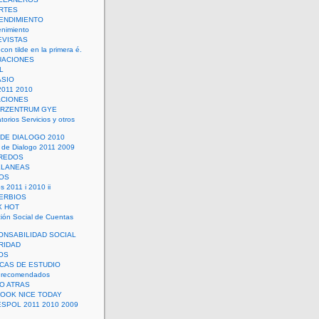
RTES
ENDIMIENTO
enimiento
EVISTAS
con tilde en la primera é.
UACIONES
L
ASIO
2011 2010
ACIONES
ERZENTRUM GYE
torios Servicios y otros
 DE DIALOGO 2010
 de Dialogo 2011 2009
CREDOS
ELANEAS
OS
s 2011 i 2010 ii
ERBIOS
X HOT
ión Social de Cuentas
ONSABILIDAD SOCIAL
RIDAD
OS
ICAS DE ESTUDIO
 recomendados
ÑO ATRAS
LOOK NICE TODAY
ESPOL 2011 2010 2009