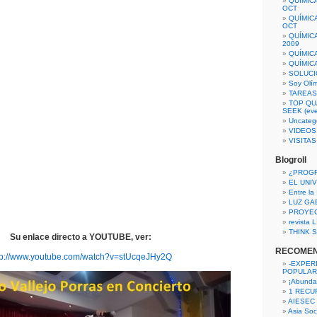
QUÍMIC
OCT
QUÍMIC
OCT
QUÍMIC
2009
QUÍMIC
QUÍMIC
SOLUCI
Soy Olí
TAREAS 
TOP QU
SEEK (eve
Uncateg
VIDEOS
VISITA
Blogroll
¿PROG
EL UNI
Entre la
LUZ GA
PROYE
revista
THINK S
Su enlace directo a YOUTUBE, ver:
RECOME
tp://www.youtube.com/watch?v=stUcqeJHy2Q
-EXPER
POPULAR
¡Abunda
1 RECURS
AIESEC
Asia Soci