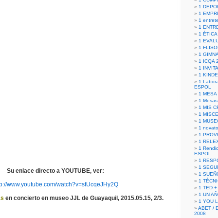
1 DEPO
1 EMPR
1 entret
1 ENTR
1 ÉTICA 
1 EVAL
1 FLISO
1 GIMN
1 ICQA 
1 INVIT
1 KIND
1 Labora
ESPOL
1 MESA
1 Mesas
1 MIS 
1 MISC
1 MUSE
1 novato
1 PROV
1 RELE
1 Rendic
ESPOL
1 RESP
1 SEGU
Su enlace directo a YOUTUBE, ver:
1 SUEÑ
1 TÉCN
tp://www.youtube.com/watch?v=stUcqeJHy2Q
1 TED +
1 UN A
as
en concierto en museo JJL de Guayaquil, 2015.05.15, 2/3.
1 YOU 
ABET / 
2008