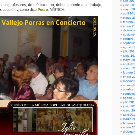
julio 20
 los profesores, de música o no, deben ponerle a su trabajo,
junio 20
o: cocolón y, como dice
Pedro
: MÍSTICA.
mayo 2
abril 20
marzo 2
febrero 
enero 2
diciembr
noviemb
octubre
septiem
agosto 
julio 201
junio 20
mayo 20
abril 20
marzo 2
febrero 
enero 2
diciemb
noviemb
octubre
septiem
agosto 
julio 20
junio 20
mayo 2
abril 20
marzo 2
febrero 
enero 2
diciemb