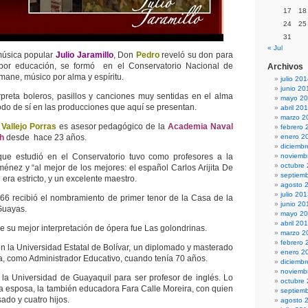
17
18
24
25
31
« Jul
música popular
Julio Jaramillo
, Don
Pedro
reveló su don para
 por educación, se formó en el Conservatorio Nacional de
Archivos
ane, músico por alma y espíritu.
julio 20
junio 20
rpreta boleros, pasillos y canciones muy sentidas en el alma
mayo 2
odo de sí en las producciones que aquí se presentan.
abril 20
marzo 2
Vallejo Porras
es asesor pedagógico de la
Academia Naval
febrero 
th
desde hace 23 años.
enero 2
diciemb
que estudió en el Conservatorio tuvo como profesores a la
noviemb
octubre
énez y “al mejor de los mejores: el español Carlos Arijita De
septiem
era estricto, y un excelente maestro.
agosto 
julio 20
66 recibió el nombramiento de primer tenor de la Casa de la
junio 20
Guayas.
mayo 2
abril 20
 su mejor interpretación de ópera fue Las golondrinas.
marzo 2
febrero 
en la Universidad Estatal de Bolívar, un diplomado y masterado
enero 2
, como Administrador Educativo, cuando tenía 70 años.
diciemb
noviemb
la Universidad de Guayaquil para ser profesor de inglés. Lo
octubre
rta esposa, la también educadora Fara Calle Moreira, con quien
septiem
ado y cuatro hijos.
agosto 