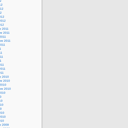
12
12
012
12
012
2012
012
e 2011
re 2011
 2011
bre 2011
2011
1
11
11
11
011
2011
011
re 2010
re 2010
 2010
bre 2010
2010
10
10
010
10
010
2010
010
re 2009