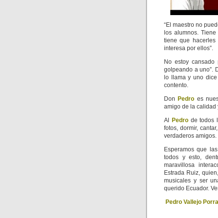
“El maestro no pued
los alumnos. Tiene
tiene que hacerles 
interesa por ellos”.
No estoy cansado 
golpeando a uno”. D
lo llama y uno dice 
contento.
Don
Pedro
es nues
amigo de la calidad 
Al
Pedro
de todos 
fotos, dormir, canta
verdaderos amigos.
Esperamos que las 
todos y esto, dent
maravillosa intera
Estrada Ruiz, quien
musicales y ser un
querido Ecuador. Ve
Pedro Vallejo Porr