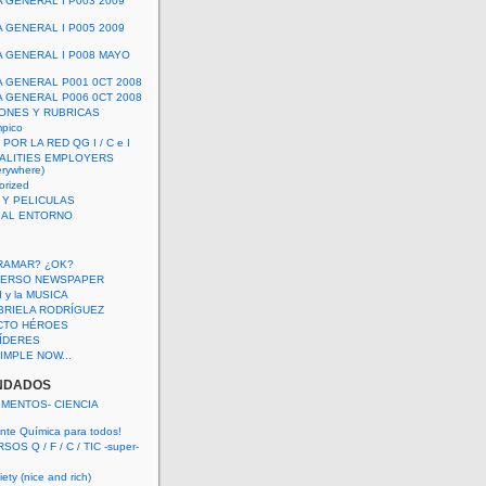
A GENERAL I P003 2009
A GENERAL I P005 2009
A GENERAL I P008 MAYO
A GENERAL P001 0CT 2008
A GENERAL P006 0CT 2008
ONES Y RUBRICAS
mpico
POR LA RED QG I / C e I
ALITIES EMPLOYERS
rywhere)
orized
 Y PELICULAS
S AL ENTORNO
RAMAR? ¿OK?
VERSO NEWSPAPER
 I y la MUSICA
BRIELA RODRÍGUEZ
CTO HÉROES
 LÍDERES
IMPLE NOW...
NDADOS
IMENTOS- CIENCIA
nte Química para todos!
OS Q / F / C / TIC -super-
ety (nice and rich)