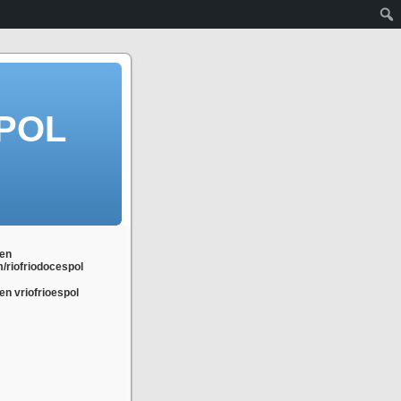
POL
en
m/riofriodocespol
n vriofrioespol