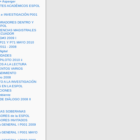
+ Asperger
TES ACADÉMICOS ESPOL
 e INVESTIGACIÓN P001
ORADORES DENTRO Y
SPOL
ENCIAS MAGISTRALES
 ECUADOR
G#3 2009 I
 P21 Y P71 MAYO 2010
011 - 2008
igital
IDADES
ILOTO 2010 ii
OS A LA LECTURA
NTOS VARIOS
DIMIENTO
ro 2008
O A LA INVESTIGACIÓN
 EN LA ESPOL
ACIONES
mbiente
DE DIÁLOGO 2008 II
RAS SOBERANAS
ORES de la ESPOL
ORES INVITADOS
A GENERAL I P001 2009
A GENERAL I P001 MAYO