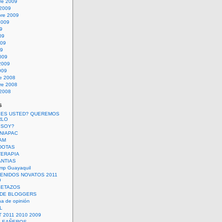
re 2009
 2009
bre 2009
2009
09
09
009
09
009
2009
009
re 2008
re 2008
 2008
s
 ES USTED? QUEREMOS
RLO
 SOY?
UNIAPAC
AM
DOTAS
TERAPIA
ANTIAS
mp Guayaquil
VENIDOS NOVATOS 2011
9
SETAZOS
 DE BLOGGERS
a de opinión
L
 2011 2010 2009
PLEAÑEROS