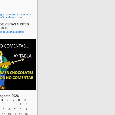
o get more mini-SharkBreak
w.SharkBreak.com
E VISITAS / USTED
ITA #
agosto 2026
X
J
V
S
D
1
2
5
6
7
8
9
12
13
14
15
16