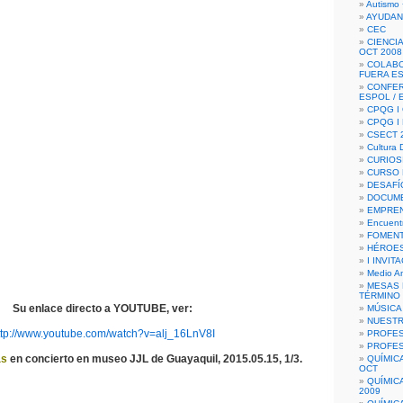
Autismo 
AYUDAN
CEC
CIENCIA
OCT 2008
COLAB
FUERA E
CONFER
ESPOL /
CPQG I 
CPQG I
CSECT 2
Cultura D
CURIOS
CURSO P
DESAFÍ
DOCUME
EMPREN
Encuent
FOMENT
HÉROES
I INVIT
Medio A
MESAS 
TÉRMINO
Su enlace directo a YOUTUBE, ver:
MÚSICA
NUEST
ttp://www.youtube.com/watch?v=alj_16LnV8I
PROFES
PROFES
as
en concierto en museo JJL de Guayaquil, 2015.05.15, 1/3.
QUÍMIC
OCT
QUÍMIC
2009