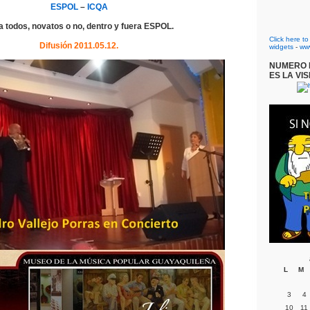
ESPOL
–
ICQA
a todos, novatos o no, dentro y fuera ESPOL.
Click here t
Difusión 2011.05.12.
widgets
-
ww
NUMERO D
ES LA VIS
L
M
3
4
10
11