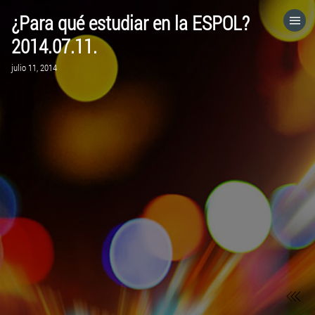
¿Para qué estudiar en la ESPOL?
HOME
2014.07.11.
julio 11, 2014
CATEGORÍAS
IR A
VISITA EL SITIO WEB