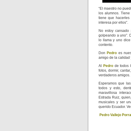
“El maestro no pued
los alumnos. Tiene
tiene que hacerles 
interesa por ellos”.
No estoy cansado 
golpeando a uno”. D
lo llama y uno dice 
contento.
Don
Pedro
es nues
amigo de la calidad 
Al
Pedro
de todos 
fotos, dormir, canta
verdaderos amigos.
Esperamos que las 
todos y esto, dent
maravillosa intera
Estrada Ruiz, quien
musicales y ser un
querido Ecuador. Ve
Pedro Vallejo Porr