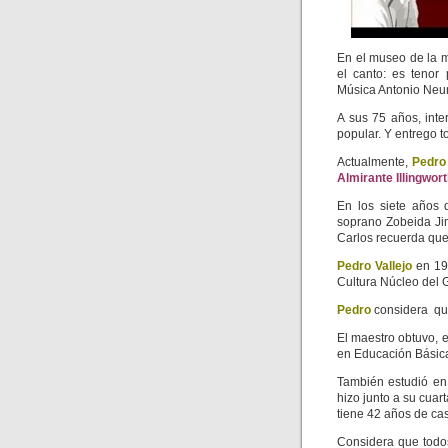
En el museo de la 
el canto: es tenor
Música Antonio Neum
A sus 75 años, inte
popular. Y entrego t
Actualmente,
Pedro 
Almirante Illingwor
En los siete años 
soprano Zobeida Jim
Carlos recuerda que 
Pedro Vallejo
en 19
Cultura Núcleo del 
Pedro
considera que
El maestro obtuvo, 
en Educación Básica
También estudió en 
hizo junto a su cua
tiene 42 años de cas
Considera que todos