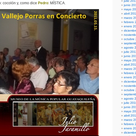
julio 20
o: cocolón y, como dice
Pedro
: MÍSTICA.
junio 20
mayo 2
abril 20
marzo 2
febrero 
enero 2
diciembr
noviemb
octubre
septiem
agosto 
julio 201
junio 20
mayo 20
abril 20
marzo 2
febrero 
enero 2
diciemb
noviemb
octubre
septiem
agosto 
julio 20
junio 20
mayo 2
abril 20
marzo 2
febrero 
enero 2
diciemb