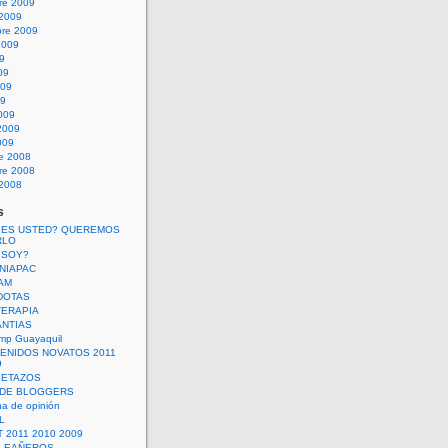
re 2009
 2009
bre 2009
2009
09
09
009
09
009
2009
009
re 2008
re 2008
 2008
s
 ES USTED? QUEREMOS
RLO
 SOY?
UNIAPAC
AM
DOTAS
TERAPIA
ANTIAS
mp Guayaquil
VENIDOS NOVATOS 2011
9
SETAZOS
 DE BLOGGERS
a de opinión
L
 2011 2010 2009
PLEAÑEROS