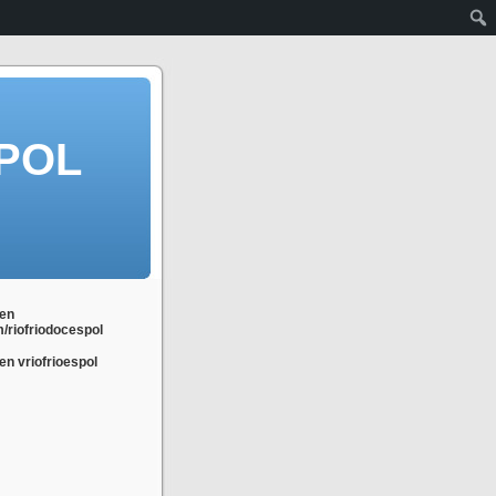
POL
en
m/riofriodocespol
n vriofrioespol