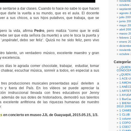
noviemb
octubre
e sentarse a dar clases. Cuando lo hace no sabe lo que hacen
septiem
 que darle la vuelta a su mundo, que es el aula. El docente
agosto 
julio 20
ver a sus chicos, a sus hijos putativos, que trabaja, que se
junio 20
mayo 2
abril 20
pero la vida, afirma
Pedro
, pero matiza “como que le está
marzo 2
ebe ser que esta señora (la muerte) a uno le toca la puerta y
febrero 
‘¡espérate!, debo ser feliz’. Quizá no he sido feliz, pero vivo
enero 2
diciemb
noviemb
tro talento, un verdadero músico, excelente maestro y gran
octubre
y excelencia.
Categoría
los días le agrada comer chocolate, trabajar, estudiar, tomar
¿QUIEN
r, chatear, escuchar música, sonreír a todos, en especial a sus
CONOCE
¿QUIEN
1 ACE-
1 AMCH
tres producciones musicales presentadas aquí deleiten a
1 ANÉC
ro y fuera del País. En los vídeos se puede apreciar la
1 ARTE
cción instruccional llevada con fines educativos por Jenny
1 AYUD
, además de sus dotes de historiadora, demostró sus talentos
1 BarCa
a excelente anfitriona de las riquezas humanas de nuestro
1 BIEN
r:
2010 200
1 CAMI
as
en concierto en museo JJL de Guayaquil, 2015.05.15, 1/3.
1 CLUB
1 column
1 COPO
1 CSECT
1 CUM