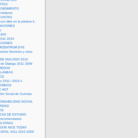
RTES
ENDIMIENTO
enimiento
EVISTAS
con tilde en la primera é.
UACIONES
L
ASIO
2011 2010
ACIONES
ERZENTRUM GYE
torios Servicios y otros
 DE DIALOGO 2010
 de Dialogo 2011 2009
CREDOS
ELANEAS
OS
s 2011 i 2010 ii
ERBIOS
X HOT
ión Social de Cuentas
ONSABILIDAD SOCIAL
RIDAD
OS
ICAS DE ESTUDIO
 recomendados
ÑO ATRAS
LOOK NICE TODAY
ESPOL 2011 2010 2009