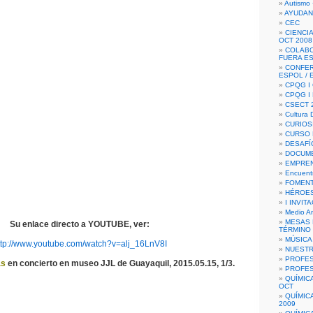
Autismo 
AYUDAN
CEC
CIENCIA
OCT 2008
COLAB
FUERA E
CONFER
ESPOL /
CPQG I 
CPQG I
CSECT 2
Cultura D
CURIOS
CURSO P
DESAFÍ
DOCUME
EMPREN
Encuent
FOMENT
HÉROES
I INVIT
Medio A
MESAS 
Su enlace directo a YOUTUBE, ver:
TÉRMINO
MÚSICA
ttp://www.youtube.com/watch?v=alj_16LnV8I
NUEST
PROFES
as
en concierto en museo JJL de Guayaquil, 2015.05.15, 1/3.
PROFES
QUÍMIC
OCT
QUÍMIC
2009