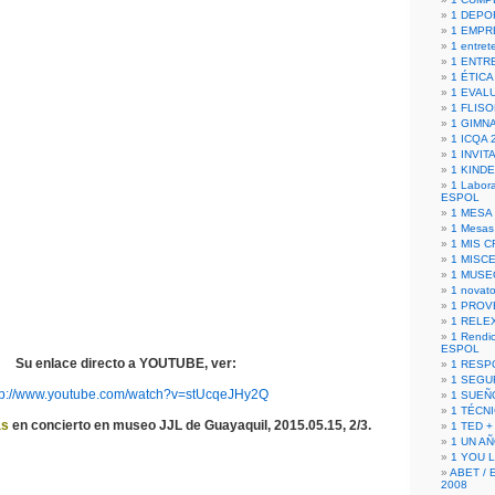
1 DEPO
1 EMPR
1 entret
1 ENTR
1 ÉTICA 
1 EVAL
1 FLISO
1 GIMN
1 ICQA 
1 INVIT
1 KIND
1 Labora
ESPOL
1 MESA
1 Mesas
1 MIS 
1 MISC
1 MUSE
1 novato
1 PROV
1 RELE
1 Rendic
ESPOL
Su enlace directo a YOUTUBE, ver:
1 RESP
1 SEGU
tp://www.youtube.com/watch?v=stUcqeJHy2Q
1 SUEÑ
1 TÉCN
as
en concierto en museo JJL de Guayaquil, 2015.05.15, 2/3.
1 TED +
1 UN A
1 YOU 
ABET / 
2008