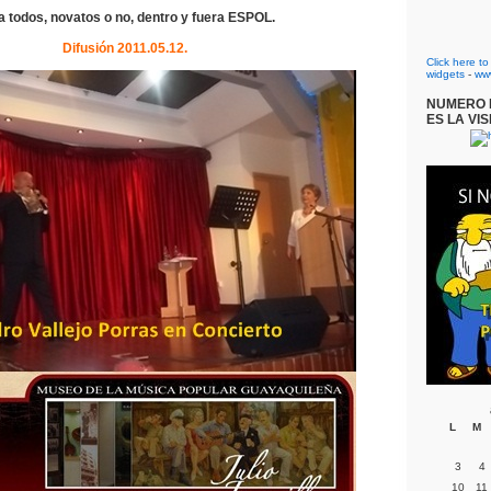
a todos, novatos o no, dentro y fuera ESPOL.
Difusión 2011.05.12.
Click here t
widgets
-
ww
NUMERO D
ES LA VIS
L
M
3
4
10
11