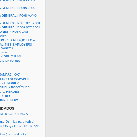
A GENERAL I P003 2009
A GENERAL I P005 2009
A GENERAL I P008 MAYO
A GENERAL P001 0CT 2008
A GENERAL P006 0CT 2008
ONES Y RUBRICAS
mpico
POR LA RED QG I / C e I
ALITIES EMPLOYERS
rywhere)
orized
 Y PELICULAS
S AL ENTORNO
RAMAR? ¿OK?
VERSO NEWSPAPER
 I y la MUSICA
BRIELA RODRÍGUEZ
CTO HÉROES
 LÍDERES
IMPLE NOW...
NDADOS
IMENTOS- CIENCIA
nte Química para todos!
OS Q / F / C / TIC -super-
ety (nice and rich)