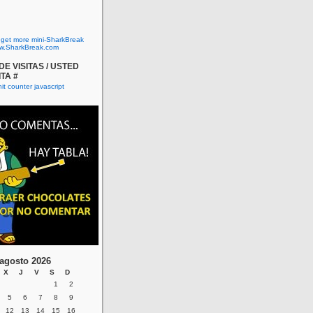
o get more mini-SharkBreak
w.SharkBreak.com
E VISITAS / USTED
ITA #
agosto 2026
X
J
V
S
D
1
2
5
6
7
8
9
12
13
14
15
16