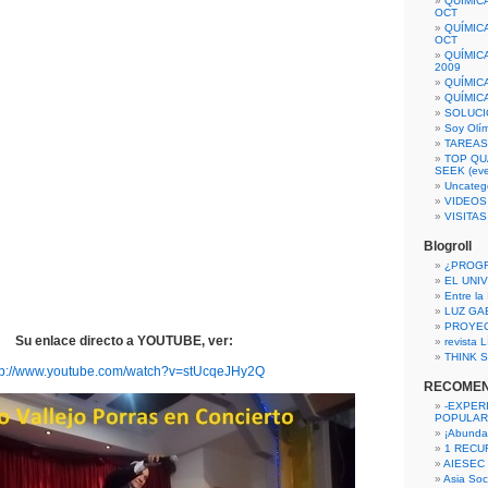
QUÍMIC
OCT
QUÍMIC
OCT
QUÍMIC
2009
QUÍMIC
QUÍMIC
SOLUCI
Soy Olí
TAREAS 
TOP QU
SEEK (eve
Uncateg
VIDEOS
VISITA
Blogroll
¿PROG
EL UNI
Entre la
LUZ GA
PROYE
Su enlace directo a YOUTUBE, ver:
revista
THINK S
tp://www.youtube.com/watch?v=stUcqeJHy2Q
RECOME
-EXPER
POPULAR
¡Abunda
1 RECURS
AIESEC
Asia Soci