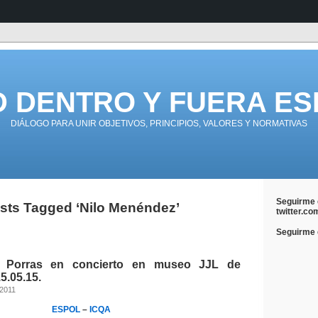
D DENTRO Y FUERA ES
DIÁLOGO PARA UNIR OBJETIVOS, PRINCIPIOS, VALORES Y NORMATIVAS
Seguirme 
sts Tagged ‘Nilo Menéndez’
twitter.co
Seguirme e
o Porras en concierto en museo JJL de
5.05.15.
 2011
ESPOL
–
ICQA