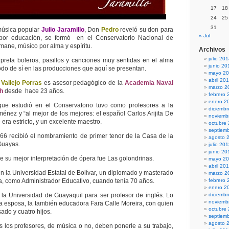
17
18
24
25
31
música popular
Julio Jaramillo
, Don
Pedro
reveló su don para
« Jul
 por educación, se formó en el Conservatorio Nacional de
ane, músico por alma y espíritu.
Archivos
julio 20
rpreta boleros, pasillos y canciones muy sentidas en el alma
junio 20
odo de sí en las producciones que aquí se presentan.
mayo 2
abril 20
Vallejo Porras
es asesor pedagógico de la
Academia Naval
marzo 2
th
desde hace 23 años.
febrero 
enero 2
que estudió en el Conservatorio tuvo como profesores a la
diciemb
énez y “al mejor de los mejores: el español Carlos Arijita De
noviemb
era estricto, y un excelente maestro.
octubre
septiem
66 recibió el nombramiento de primer tenor de la Casa de la
agosto 
Guayas.
julio 20
junio 20
 su mejor interpretación de ópera fue Las golondrinas.
mayo 2
abril 20
en la Universidad Estatal de Bolívar, un diplomado y masterado
marzo 2
, como Administrador Educativo, cuando tenía 70 años.
febrero 
enero 2
la Universidad de Guayaquil para ser profesor de inglés. Lo
diciemb
noviemb
rta esposa, la también educadora Fara Calle Moreira, con quien
octubre
ado y cuatro hijos.
septiem
agosto 
 los profesores, de música o no, deben ponerle a su trabajo,