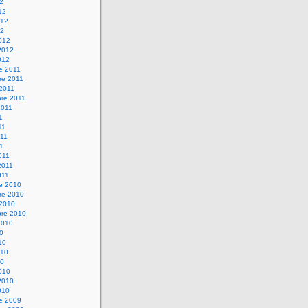
12
12
012
12
012
2012
012
e 2011
re 2011
 2011
bre 2011
2011
1
11
11
11
011
2011
011
re 2010
re 2010
 2010
bre 2010
2010
10
10
010
10
010
2010
010
re 2009