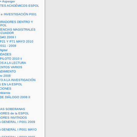
+ Asperger
TES ACADÉMICOS ESPOL
 e INVESTIGACIÓN P001
ORADORES DENTRO Y
SPOL
ENCIAS MAGISTRALES
 ECUADOR
G#3 2009 I
 P21 Y P71 MAYO 2010
011 - 2008
igital
IDADES
ILOTO 2010 ii
OS A LA LECTURA
NTOS VARIOS
DIMIENTO
ro 2008
O A LA INVESTIGACIÓN
 EN LA ESPOL
ACIONES
mbiente
DE DIÁLOGO 2008 II
RAS SOBERANAS
ORES de la ESPOL
ORES INVITADOS
A GENERAL I P001 2009
A GENERAL I P001 MAYO