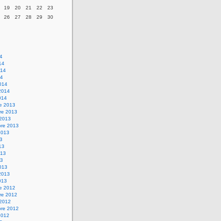
19
20
21
22
23
26
27
28
29
30
14
14
014
14
014
2014
014
re 2013
re 2013
 2013
bre 2013
2013
13
13
013
13
013
2013
013
re 2012
re 2012
 2012
bre 2012
2012