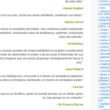
de esta vida.”
Autismo 
AYUDAN
-Hanns Hopfen
CEC
CIENCIA
OCT 2008
 son los que, contra las ideas admitidas, sostienen sus ideas.”
COLAB
FUERA E
-Alexis Carrel
CONFER
ESPOL /
 moral es resultado del hábito. Nos volvemos justos realizando
CPQG I 
templados, realizando actos de templanza; valientes, realizando
CPQG I
actos de valentía."
CSECT 2
Cultura D
-Aristóteles
CURIOS
CURSO P
s ocupan puestos de responsabilidad no acepten cuestionarse
DESAFÍ
DOCUME
 modo de administrar el poder y de procurar el bienestar de sus
EMPREN
fícil imaginar que se pueda progresar verdaderamente hacia la
Encuent
paz."
FOMENT
HÉROES
-Juan Pablo II
I INVIT
Medio A
s es inteligencia; conocerte a ti mismo es verdadera sabiduría.
MESAS 
a otros es fortaleza; dominarte a ti mismo es verdadero poder.”
TÉRMINO
MÚSICA
- Lao-tzu
NUEST
PROFES
sar es un fanático; quien no puede pensar, es un idiota; quien
PROFES
no osa pensar es un cobarde."
QUÍMIC
OCT
QUÍMIC
- Sir Francis Bacon
2009