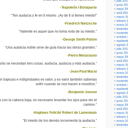
julio 20
junio 20
- Napoleón I Bonaparte
mayo 2
abril 20
“Ten audacia y fe en ti mismo. ¡Ay de ti si tienes miedo!”
marzo 2
febrero 
-Friedrich Nietzsche
enero 2
diciembr
“Valiente es aquel que no toma nota de su miedo.”
noviemb
octubre
-George Smith Patton
septiem
agosto 
“Una audacia noble sirve de guía hacia las obras grandes.”
julio 201
junio 20
-Pietro Metastasio
mayo 20
abril 20
 sólo se necesitan tres cosas: audacia, audacia y más audacia.”
marzo 2
febrero 
-Jean-Paul Marat
enero 2
diciemb
er bajezas e indignidades es valor, y es valor también saberlas
noviemb
sufrir cuando se nos hacen a nosotros.”
octubre
septiem
-Benjamin Jonson
agosto 
julio 20
 con la cabeza baja; es necesario levantar los ojos para ver el
junio 20
camino.”
mayo 2
abril 20
-Hughues Felicité Robert de Lamennais
marzo 2
febrero 
“El miedo de los demás incrementa la audacia.”
enero 2
diciemb