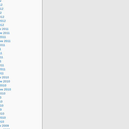
12
12
012
12
012
2012
012
e 2011
re 2011
 2011
bre 2011
2011
1
11
11
11
011
2011
011
re 2010
re 2010
 2010
bre 2010
2010
10
10
010
10
010
2010
010
re 2009