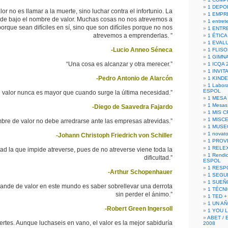
1 DEPO
or no es llamar a la muerte, sino luchar contra el infortunio. La
1 EMPR
de bajo el nombre de valor. Muchas cosas no nos atrevemos a
1 entret
rque sean difíciles en sí, sino que son difíciles porque no nos
1 ENTR
atrevemos a emprenderlas. ”
1 ÉTICA 
1 EVAL
-Lucio Anneo Séneca
1 FLISO
1 GIMN
“Una cosa es alcanzar y otra merecer.”
1 ICQA 
1 INVIT
-Pedro Antonio de Alarcón
1 KIND
1 Labora
ESPOL
l valor nunca es mayor que cuando surge la última necesidad.”
1 MESA
1 Mesas
-Diego de Saavedra Fajardo
1 MIS 
1 MISC
bre de valor no debe arredrarse ante las empresas atrevidas.”
1 MUSE
1 novato
-Johann Christoph Friedrich von Schiller
1 PROV
1 RELE
ltad la que impide atreverse, pues de no atreverse viene toda la
1 Rendic
dificultad.”
ESPOL
1 RESP
-Arthur Schopenhauer
1 SEGU
1 SUEÑ
ande de valor en este mundo es saber sobrellevar una derrota
1 TÉCN
sin perder el ánimo.”
1 TED +
1 UN A
-Robert Green Ingersoll
1 YOU 
ABET / 
uertes. Aunque luchaseis en vano, el valor es la mejor sabiduría
2008