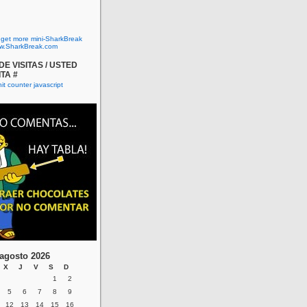
o get more mini-SharkBreak
w.SharkBreak.com
E VISITAS / USTED
ITA #
agosto 2026
X
J
V
S
D
1
2
5
6
7
8
9
12
13
14
15
16