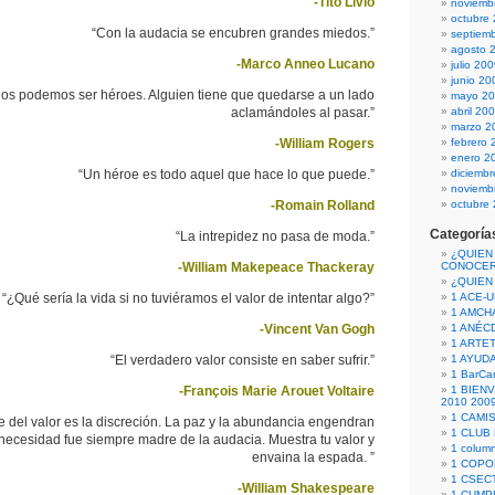
-Tito Livio
noviemb
octubre
“Con la audacia se encubren grandes miedos.”
septiem
agosto 
-Marco Anneo Lucano
julio 20
junio 20
dos podemos ser héroes. Alguien tiene que quedarse a un lado
mayo 2
aclamándoles al pasar.”
abril 20
marzo 2
-William Rogers
febrero 
enero 2
“Un héroe es todo aquel que hace lo que puede.”
diciemb
noviemb
-Romain Rolland
octubre
Categoría
“La intrepidez no pasa de moda.”
¿QUIEN
-William Makepeace Thackeray
CONOCE
¿QUIEN
“¿Qué sería la vida si no tuviéramos el valor de intentar algo?”
1 ACE-
1 AMCH
-Vincent Van Gogh
1 ANÉC
1 ARTE
“El verdadero valor consiste en saber sufrir.”
1 AYUD
1 BarCa
-François Marie Arouet Voltaire
1 BIEN
2010 200
1 CAMI
e del valor es la discreción. La paz y la abundancia engendran
1 CLUB
 necesidad fue siempre madre de la audacia. Muestra tu valor y
1 column
envaina la espada. ”
1 COPO
1 CSECT
-William Shakespeare
1 CUM