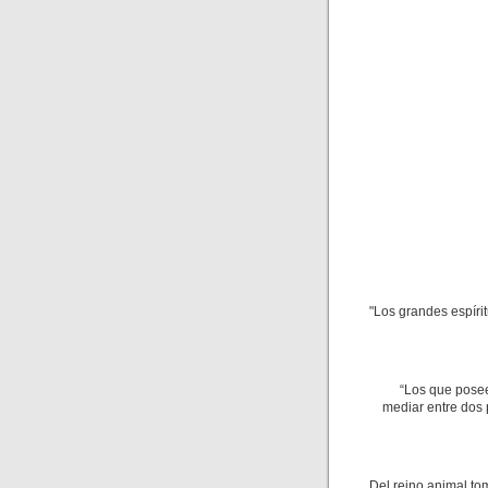
"Los grandes espíri
“Los que posee
mediar entre dos 
Del reino animal to