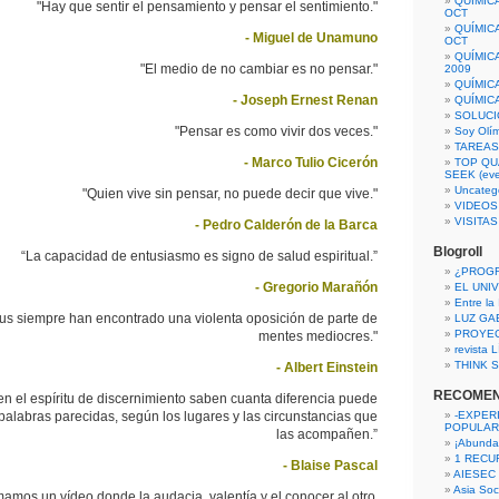
QUÍMIC
"Hay que sentir el pensamiento y pensar el sentimiento."
OCT
QUÍMIC
- Miguel de Unamuno
OCT
QUÍMIC
"El medio de no cambiar es no pensar."
2009
QUÍMIC
- Joseph Ernest Renan
QUÍMIC
SOLUCI
"Pensar es como vivir dos veces."
Soy Olí
TAREAS 
- Marco Tulio Cicerón
TOP QU
SEEK (eve
Uncateg
"Quien vive sin pensar, no puede decir que vive."
VIDEOS
VISITA
- Pedro Calderón de la Barca
Blogroll
“La capacidad de entusiasmo es signo de salud espiritual.”
¿PROG
- Gregorio Marañón
EL UNI
Entre la
tus siempre han encontrado una violenta oposición de parte de
LUZ GA
PROYE
mentes mediocres."
revista
THINK S
- Albert Einstein
RECOME
n el espíritu de discernimiento saben cuanta diferencia puede
palabras parecidas, según los lugares y las circunstancias que
-EXPER
POPULAR
las acompañen.”
¡Abunda
1 RECURS
- Blaise Pascal
AIESEC
Asia Soci
mamos un vídeo donde la audacia, valentía y el conocer al otro