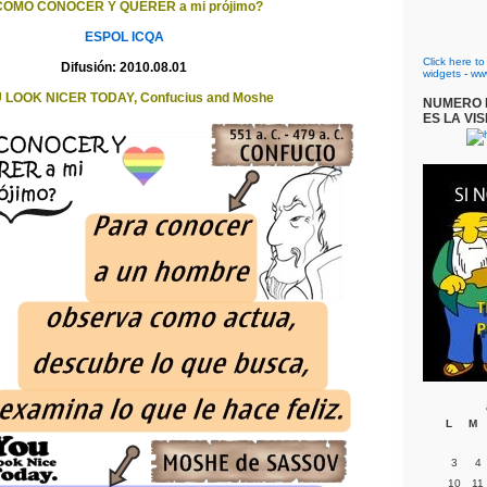
CÓMO CONOCER Y QUERER a mi prójimo?
ESPOL
ICQA
Click here t
Difusión: 2010.08.01
widgets
-
ww
 LOOK NICER TODAY, Confucius and Moshe
NUMERO D
ES LA VIS
L
M
3
4
10
11