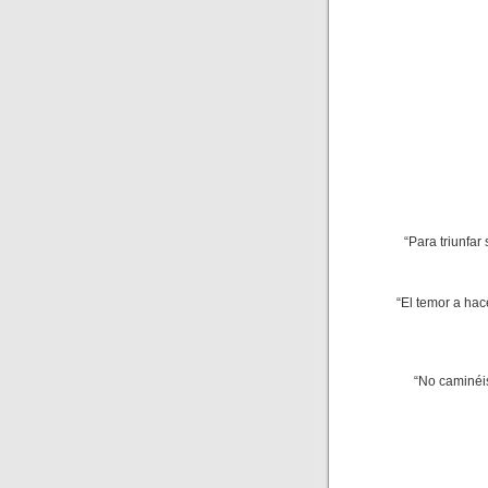
“Para triunfar
“El temor a hac
“No caminéis