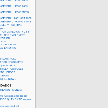
A GENERAL I P003 2009
A GENERAL I P005 2009
A GENERAL I P008 MAYO
A GENERAL P001 0CT 2008
A GENERAL P006 0CT 2008
ONES Y RUBRICAS
mpico
POR LA RED QG I / C e I
ALITIES EMPLOYERS
rywhere)
orized
 Y PELICULAS
S AL ENTORNO
RAMAR? ¿OK?
VERSO NEWSPAPER
 I y la MUSICA
BRIELA RODRÍGUEZ
CTO HÉROES
 LÍDERES
IMPLE NOW...
NDADOS
IMENTOS- CIENCIA
nte Química para todos!
OS Q / F / C / TIC -super-
ety (nice and rich)