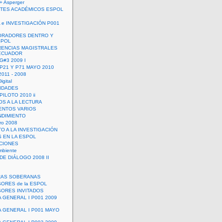
+ Asperger
TES ACADÉMICOS ESPOL
 e INVESTIGACIÓN P001
ORADORES DENTRO Y
SPOL
ENCIAS MAGISTRALES
 ECUADOR
G#3 2009 I
 P21 Y P71 MAYO 2010
011 - 2008
igital
IDADES
ILOTO 2010 ii
OS A LA LECTURA
NTOS VARIOS
DIMIENTO
ro 2008
O A LA INVESTIGACIÓN
 EN LA ESPOL
ACIONES
mbiente
DE DIÁLOGO 2008 II
RAS SOBERANAS
ORES de la ESPOL
ORES INVITADOS
A GENERAL I P001 2009
A GENERAL I P001 MAYO