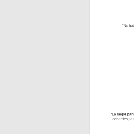
“No to
“La mejor part
cobardes; la