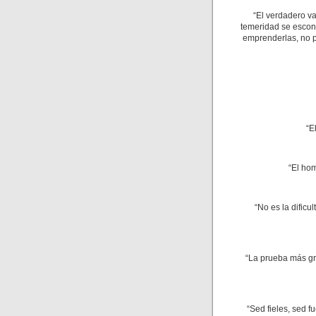
“El verdadero val
temeridad se escon
emprenderlas, no po
“E
“El hom
“No es la dificu
“La prueba más gr
“Sed fieles, sed f