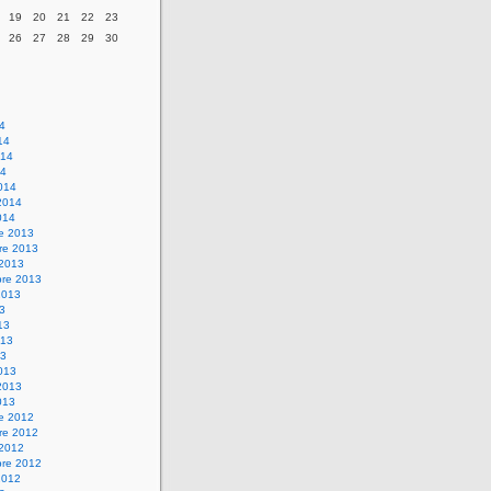
19
20
21
22
23
26
27
28
29
30
14
14
014
14
014
2014
014
re 2013
re 2013
 2013
bre 2013
2013
13
13
013
13
013
2013
013
re 2012
re 2012
 2012
bre 2012
2012