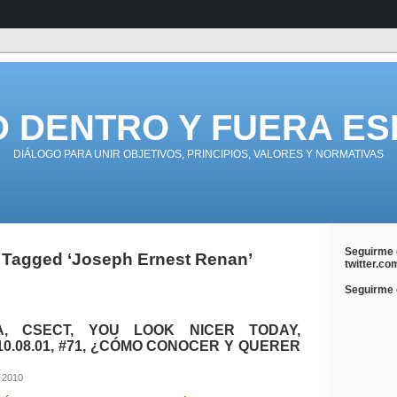
D DENTRO Y FUERA ES
DIÁLOGO PARA UNIR OBJETIVOS, PRINCIPIOS, VALORES Y NORMATIVAS
Seguirme 
 Tagged ‘Joseph Ernest Renan’
twitter.co
Seguirme e
A, CSECT, YOU LOOK NICER TODAY,
010.08.01, #71, ¿CÓMO CONOCER Y QUERER
 2010