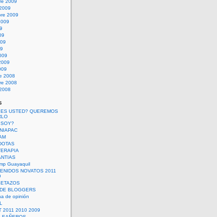
re 2009
 2009
bre 2009
2009
09
09
009
09
009
2009
009
re 2008
re 2008
 2008
s
 ES USTED? QUEREMOS
RLO
 SOY?
UNIAPAC
AM
DOTAS
TERAPIA
ANTIAS
mp Guayaquil
VENIDOS NOVATOS 2011
9
SETAZOS
 DE BLOGGERS
a de opinión
L
 2011 2010 2009
PLEAÑEROS