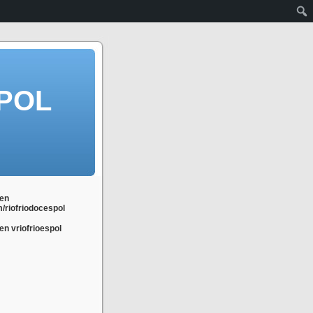
POL
en
m/riofriodocespol
n vriofrioespol