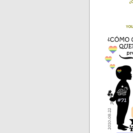
¿
YOU