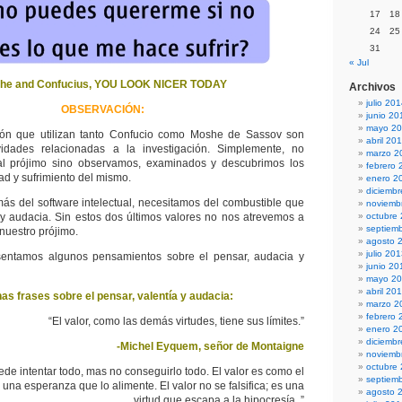
17
18
24
25
31
« Jul
he and Confucius, YOU LOOK NICER TODAY
Archivos
julio 20
OBSERVACIÓN:
junio 20
mayo 2
ón que utilizan tanto Confucio como Moshe de Sassov son
abril 20
idades relacionadas a la investigación. Simplemente, no
marzo 2
l prójimo sino observamos, examinados y descubrimos los
febrero 
ad y sufrimiento del mismo.
enero 2
diciemb
ás del software intelectual, necesitamos del combustible que
noviemb
 y audacia. Sin estos dos últimos valores no nos atrevemos a
octubre
septiem
 nuestro prójimo.
agosto 
julio 20
sentamos algunos pensamientos sobre el pensar, audacia y
junio 20
mayo 2
abril 20
as frases sobre el pensar, valentía y audacia:
marzo 2
febrero 
“El valor, como las demás virtudes, tiene sus límites.”
enero 2
diciemb
-Michel Eyquem, señor de Montaigne
noviemb
octubre
de intentar todo, mas no conseguirlo todo. El valor es como el
septiem
 una esperanza que lo alimente. El valor no se falsifica; es una
agosto 
virtud que escapa a la hipocresía. ”