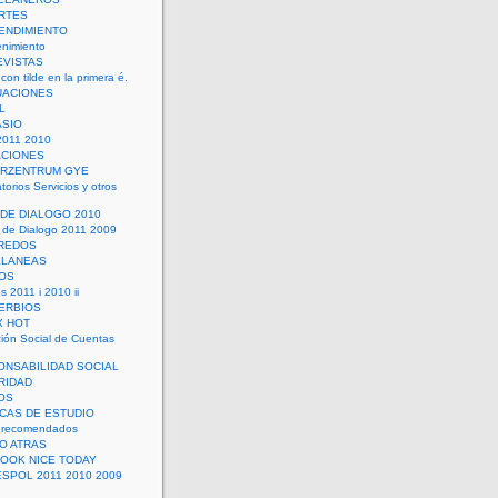
RTES
ENDIMIENTO
enimiento
EVISTAS
con tilde en la primera é.
UACIONES
L
ASIO
2011 2010
ACIONES
ERZENTRUM GYE
torios Servicios y otros
 DE DIALOGO 2010
 de Dialogo 2011 2009
CREDOS
ELANEAS
OS
s 2011 i 2010 ii
ERBIOS
X HOT
ión Social de Cuentas
ONSABILIDAD SOCIAL
RIDAD
OS
ICAS DE ESTUDIO
 recomendados
ÑO ATRAS
LOOK NICE TODAY
ESPOL 2011 2010 2009