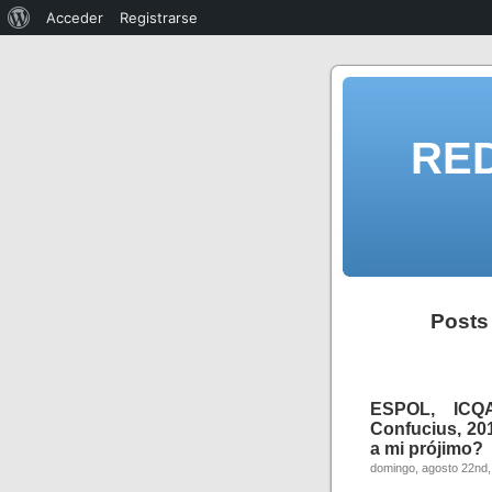
Acceder
Registrarse
RE
Posts
ESPOL, ICQ
Confucius, 2
a mi prójimo?
domingo, agosto 22nd,