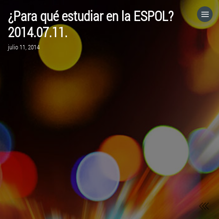
¿Para qué estudiar en la ESPOL?
HOME
2014.07.11.
julio 11, 2014
CATEGORÍAS
IR A
VISITA EL SITIO WEB