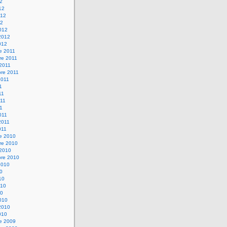
12
12
012
12
012
2012
012
e 2011
re 2011
 2011
bre 2011
2011
1
11
11
11
011
2011
011
re 2010
re 2010
 2010
bre 2010
2010
10
10
010
10
010
2010
010
re 2009