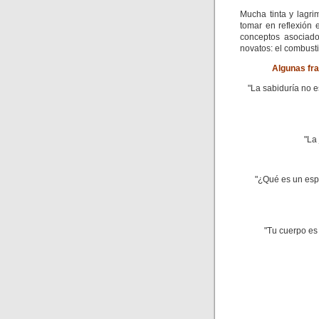
Mucha tinta y lagri
tomar en reflexión 
conceptos asociado
novatos: el combusti
Algunas fra
"La sabiduría no es
"La
"¿Qué es un esp
"Tu cuerpo es 