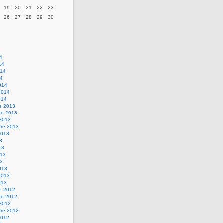
19
20
21
22
23
26
27
28
29
30
14
14
014
14
014
2014
014
re 2013
re 2013
 2013
bre 2013
2013
13
13
013
13
013
2013
013
re 2012
re 2012
 2012
bre 2012
2012