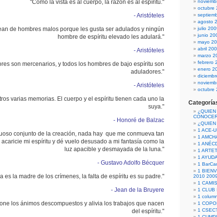
"Como la vista es al cuerpo, la razón es al espíritu."
noviemb
octubre
- Aristóteles
septiem
agosto 
dean de hombres malos porque les gusta ser adulados y ningún
julio 20
junio 20
hombre de espíritu elevado les adulará."
mayo 2
abril 20
- Aristóteles
marzo 2
febrero 
res son mercenarios, y todos los hombres de bajo espíritu son
enero 2
aduladores."
diciemb
noviemb
- Aristóteles
octubre
ros varias memorias. El cuerpo y el espíritu tienen cada uno la
Categoría
suya."
¿QUIEN
CONOCE
- Honoré de Balzac
¿QUIEN
1 ACE-
tuoso conjunto de la creación, nada hay que me conmueva tan
1 AMCH
caricie mi espíritu y dé vuelo desusado a mi fantasía como la
1 ANÉC
luz apacible y desmayada de la luna."
1 ARTE
1 AYUD
- Gustavo Adolfo Bécquer
1 BarCa
1 BIEN
a es la madre de los crímenes, la falta de espíritu es su padre."
2010 200
1 CAMI
- Jean de la Bruyere
1 CLUB
1 column
ne los ánimos descompuestos y alivia los trabajos que nacen
1 COPO
1 CSECT
del espíritu."
1 CUM