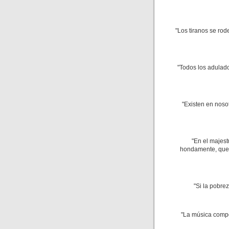
"Los tiranos se ro
"Todos los adulado
"Existen en nosot
"En el majes
hondamente, que a
"Si la pobrez
"La música compo