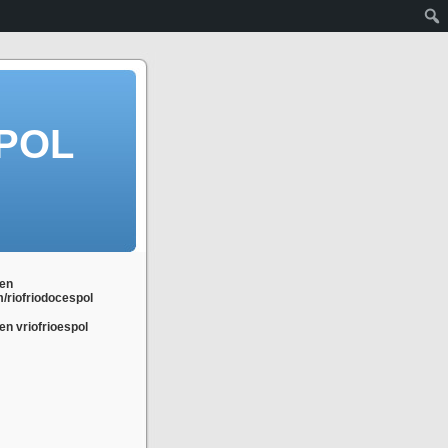
POL
en
m/riofriodocespol
n vriofrioespol