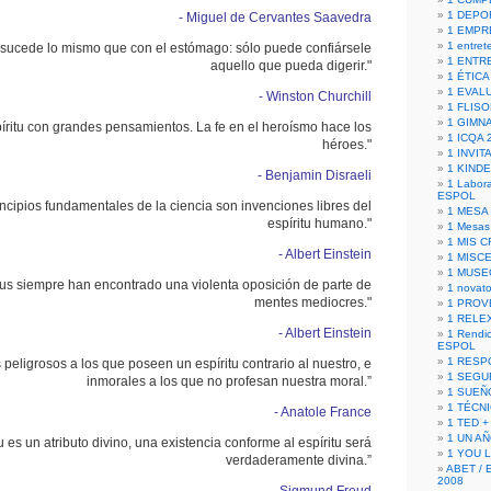
1 DEPO
- Miguel de Cervantes Saavedra
1 EMPR
1 entret
u sucede lo mismo que con el estómago: sólo puede confiársele
1 ENTR
aquello que pueda digerir."
1 ÉTICA 
1 EVAL
- Winston Churchill
1 FLISO
1 GIMN
píritu con grandes pensamientos. La fe en el heroísmo hace los
1 ICQA 
héroes."
1 INVIT
1 KIND
- Benjamin Disraeli
1 Labora
ESPOL
ncipios fundamentales de la ciencia son invenciones libres del
1 MESA
espíritu humano."
1 Mesas
1 MIS 
- Albert Einstein
1 MISC
1 MUSE
tus siempre han encontrado una violenta oposición de parte de
1 novato
mentes mediocres."
1 PROV
1 RELE
- Albert Einstein
1 Rendic
ESPOL
1 RESP
peligrosos a los que poseen un espíritu contrario al nuestro, e
1 SEGU
inmorales a los que no profesan nuestra moral.”
1 SUEÑ
1 TÉCN
- Anatole France
1 TED +
1 UN A
tu es un atributo divino, una existencia conforme al espíritu será
1 YOU 
verdaderamente divina.”
ABET / 
2008