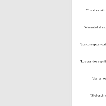
"Con el espírit
"Alimentad el es
"Los conceptos y pri
"Los grandes espíri
“Llamamos 
“Si el espíri