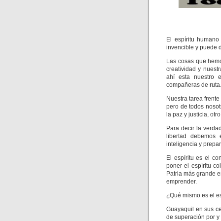
El espíritu humano
invencible y puede d
Las cosas que hemos
creatividad y nuest
ahí esta nuestro e
compañeras de ruta
Nuestra tarea frente 
pero de todos nosot
la paz y justicia, ot
Para decir la verda
libertad debemos e
inteligencia y prepa
El espíritu es el 
poner el espíritu c
Patria más grande e
emprender.
¿Qué mismo es el e
Guayaquil en sus ce
de superación por y 