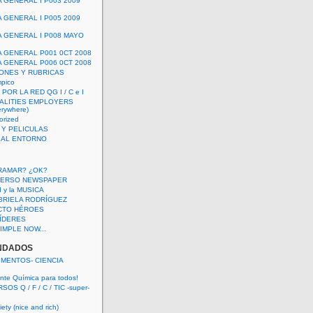
A GENERAL I P003 2009
A GENERAL I P005 2009
A GENERAL I P008 MAYO
A GENERAL P001 0CT 2008
A GENERAL P006 0CT 2008
ONES Y RUBRICAS
mpico
POR LA RED QG I / C e I
ALITIES EMPLOYERS
rywhere)
orized
 Y PELICULAS
S AL ENTORNO
RAMAR? ¿OK?
VERSO NEWSPAPER
 I y la MUSICA
BRIELA RODRÍGUEZ
CTO HÉROES
 LÍDERES
IMPLE NOW...
NDADOS
IMENTOS- CIENCIA
nte Química para todos!
OS Q / F / C / TIC -super-
ety (nice and rich)