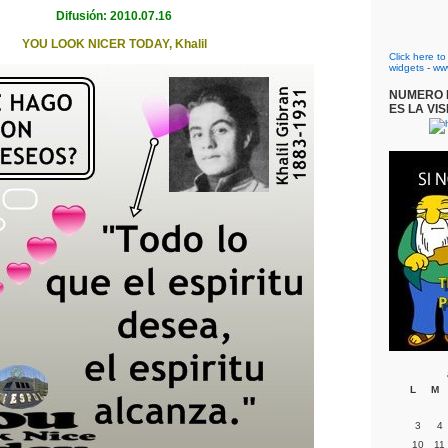
Difusión: 2010.07.16
YOU LOOK NICER TODAY, Khalil
Click here t
widgets
-
ww
NUMERO D
ES LA VIS
L
M
3
4
10
11