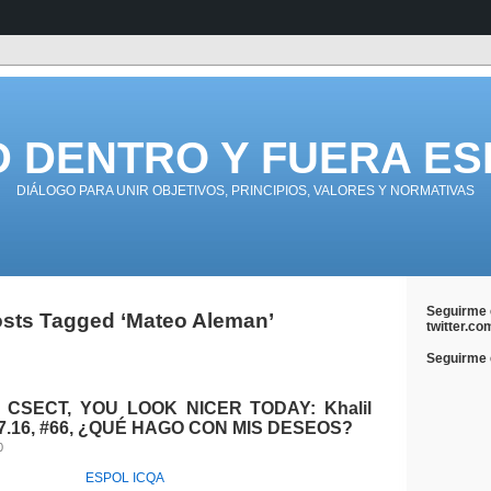
D DENTRO Y FUERA ES
DIÁLOGO PARA UNIR OBJETIVOS, PRINCIPIOS, VALORES Y NORMATIVAS
Seguirme 
sts Tagged ‘Mateo Aleman’
twitter.co
Seguirme e
, CSECT, YOU LOOK NICER TODAY: Khalil
.07.16, #66, ¿QUÉ HAGO CON MIS DESEOS?
0
ESPOL
ICQA