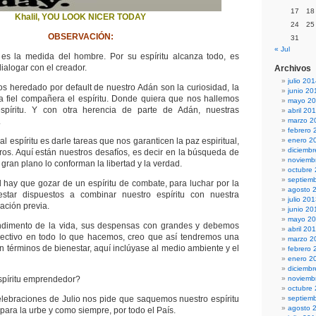
17
18
Khalil, YOU LOOK NICER TODAY
24
25
OBSERVACIÓN:
31
« Jul
 es la medida del hombre. Por su espíritu alcanza todo, es
ialogar con el creador.
Archivos
julio 20
 heredado por default de nuestro Adán son la curiosidad, la
junio 20
ra fiel compañera el espíritu. Donde quiera que nos hallemos
mayo 2
spíritu. Y con otra herencia de parte de Adán, nuestras
abril 20
.
marzo 2
febrero 
al espíritu es darle tareas que nos garanticen la paz espiritual,
enero 2
diciemb
ros. Aquí están nuestros desafíos, es decir en la búsqueda de
noviemb
ro gran plano lo conforman la libertad y la verdad.
octubre
septiem
d hay que gozar de un espíritu de combate, para luchar por la
agosto 
star dispuestos a combinar nuestro espíritu con nuestra
julio 20
ración previa.
junio 20
mayo 2
condimento de la vida, sus despensas con grandes y debemos
abril 20
olectivo en todo lo que hacemos, creo que así tendremos una
marzo 2
n términos de bienestar, aquí inclúyase al medio ambiente y el
febrero 
enero 2
diciemb
spíritu emprendedor?
noviemb
octubre
lebraciones de Julio nos pide que saquemos nuestro espíritu
septiem
agosto 
para la urbe y como siempre, por todo el País.