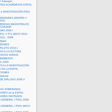
+ Asperger
TES ACADÉMICOS ESPOL
 e INVESTIGACIÓN P001
ORADORES DENTRO Y
SPOL
ENCIAS MAGISTRALES
 ECUADOR
G#3 2009 I
 P21 Y P71 MAYO 2010
011 - 2008
igital
IDADES
ILOTO 2010 ii
OS A LA LECTURA
NTOS VARIOS
DIMIENTO
ro 2008
O A LA INVESTIGACIÓN
 EN LA ESPOL
ACIONES
mbiente
DE DIÁLOGO 2008 II
RAS SOBERANAS
ORES de la ESPOL
ORES INVITADOS
A GENERAL I P001 2009
A GENERAL I P001 MAYO