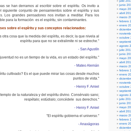
julio 20
junio 20
mas se han derramos al escribir sobre el espíritu. Os invito a
mayo 2
el siguiente conjunto de pensamientos sobre el espíritu y sus
abril 20
s. Los grandes pensadores nos invitan a meditar. Para los
marzo 2
ble para la formación es el espíritu, sin contaminantes.
febrero 
enero 2
ses sobre el espíritu y sus conceptos relacionados:
diciembr
noviemb
 otra cosa que la medida del espíritu, es decir, la que nivela al
octubre
espíritu para que no se extralimite ni se estreche."
septiem
agosto 
- San Agustín
julio 201
junio 20
 juventud no es un tiempo de la vida, es un estado del espíritu."
mayo 20
abril 20
- Mateo Alemán
marzo 2
febrero 
íritu cultivado? Es el que puede mirar las cosas desde muchos
enero 2
puntos de vista."
diciemb
noviemb
- Henry F. Amiel
octubre
septiem
templo de la naturaleza y del espíritu divino. Consérvalo sano;
agosto 
respétalo; estúdialo; concédele sus derechos."
julio 20
junio 20
- Henry F. Amiel
mayo 2
abril 20
"El espíritu gobierna el universo."
marzo 2
febrero 
- Anaxágoras
enero 2
diciemb