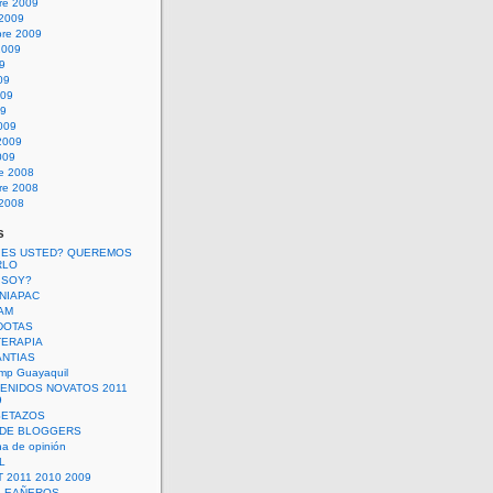
re 2009
 2009
bre 2009
2009
09
09
009
09
009
2009
009
re 2008
re 2008
 2008
s
 ES USTED? QUEREMOS
RLO
 SOY?
UNIAPAC
AM
DOTAS
TERAPIA
ANTIAS
mp Guayaquil
VENIDOS NOVATOS 2011
9
SETAZOS
 DE BLOGGERS
a de opinión
L
 2011 2010 2009
PLEAÑEROS