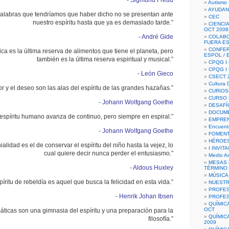
- Sigmund Freud
Autismo 
AYUDAN
alabras que tendríamos que haber dicho no se presentan ante
CEC
nuestro espíritu hasta que ya es demasiado tarde.”
CIENCIA
OCT 2008
- André Gide
COLAB
FUERA E
CONFER
ca es la última reserva de alimentos que tiene el planeta, pero
ESPOL /
también es la última reserva espiritual y musical.”
CPQG I 
CPQG I
- León Gieco
CSECT 2
Cultura D
r y el deseo son las alas del espíritu de las grandes hazañas.”
CURIOS
CURSO P
- Johann Wolfgang Goethe
DESAFÍ
DOCUME
 espíritu humano avanza de continuo, pero siempre en espiral.”
EMPREN
Encuent
- Johann Wolfgang Goethe
FOMENT
HÉROES
ialidad es el de conservar el espíritu del niño hasta la vejez, lo
I INVIT
cual quiere decir nunca perder el entusiasmo.”
Medio A
MESAS 
- Aldous Huxley
TÉRMINO
MÚSICA
íritu de rebeldía es aquel que busca la felicidad en esta vida.”
NUEST
PROFES
- Henrik Johan Ibsen
PROFES
QUÍMIC
OCT
ticas son una gimnasia del espíritu y una preparación para la
QUÍMIC
filosofía.”
2009