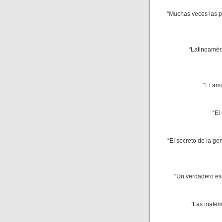
“Muchas veces las p
“Latinoaméri
“El amo
“El
“El secreto de la gen
“Un verdadero esp
“Las matemá