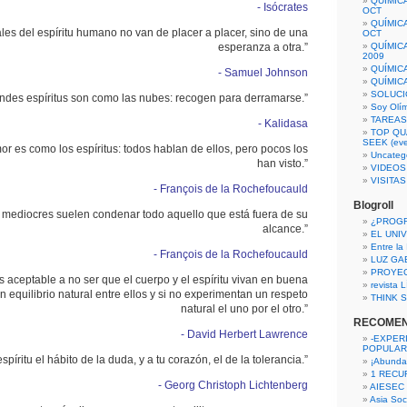
QUÍMIC
- Isócrates
OCT
QUÍMIC
les del espíritu humano no van de placer a placer, sino de una
OCT
esperanza a otra.”
QUÍMIC
2009
QUÍMIC
- Samuel Johnson
QUÍMIC
SOLUCI
ndes espíritus son como las nubes: recogen para derramarse.”
Soy Olí
TAREAS 
- Kalidasa
TOP QU
SEEK (eve
or es como los espíritus: todos hablan de ellos, pero pocos los
Uncateg
han visto.”
VIDEOS
VISITA
- François de la Rochefoucauld
Blogroll
s mediocres suelen condenar todo aquello que está fuera de su
¿PROG
alcance.”
EL UNI
Entre la
- François de la Rochefoucauld
LUZ GA
PROYE
s aceptable a no ser que el cuerpo y el espíritu vivan en buena
revista
n equilibrio natural entre ellos y si no experimentan un respeto
THINK S
natural el uno por el otro.”
RECOME
- David Herbert Lawrence
-EXPER
POPULAR
píritu el hábito de la duda, y a tu corazón, el de la tolerancia.”
¡Abunda
1 RECURS
- Georg Christoph Lichtenberg
AIESEC
Asia Soci