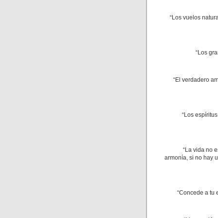
“Los vuelos natura
“Los gra
“El verdadero am
“Los espíritu
“La vida no e
armonía, si no hay u
“Concede a tu es