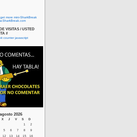
o get more mini-SharkBreak
w.SharkBreak.com
E VISITAS / USTED
ITA #
agosto 2026
X
J
V
S
D
1
2
5
6
7
8
9
12
13
14
15
16