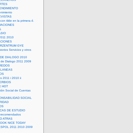
RTES
ENDIMIENTO
enimiento
EVISTAS
con tilde en la primera é.
UACIONES
L
ASIO
2011 2010
ACIONES
ERZENTRUM GYE
torios Servicios y otros
 DE DIALOGO 2010
 de Dialogo 2011 2009
CREDOS
ELANEAS
OS
s 2011 i 2010 ii
ERBIOS
X HOT
ión Social de Cuentas
ONSABILIDAD SOCIAL
RIDAD
OS
ICAS DE ESTUDIO
 recomendados
ÑO ATRAS
LOOK NICE TODAY
ESPOL 2011 2010 2009