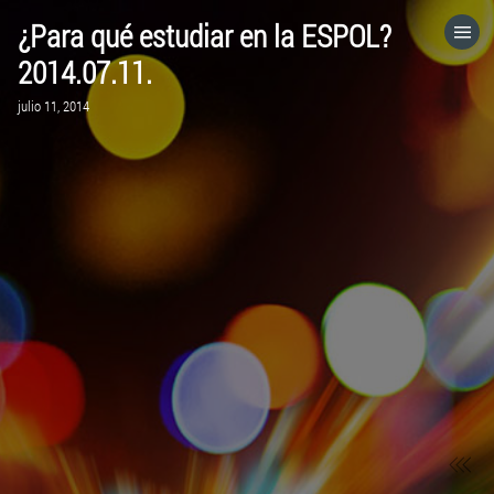
¿Para qué estudiar en la ESPOL?
HOME
2014.07.11.
julio 11, 2014
CATEGORÍAS
IR A
VISITA EL SITIO WEB